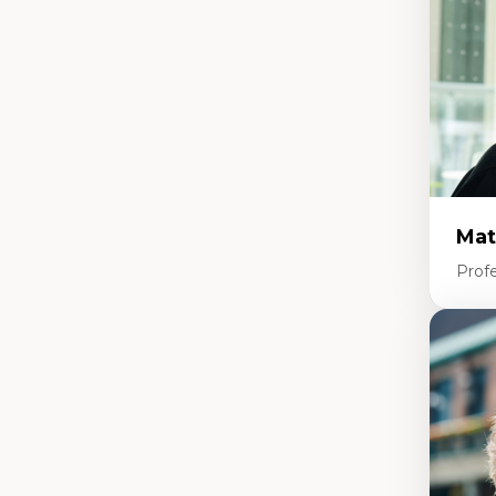
mi
Te
co
Mat
Profe
Expe
Et
d’
Ap
co
int
Di
co