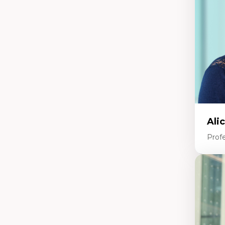
tr
Re
le
Ép
nu
Th
La
La
Ju
in
Ali
Prof
Expe
Ac
te
Te
In
pe
Co