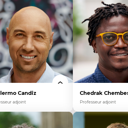
rtises
Didactique des sciences – 
scours sur la ville et représentations
d’enquête et culture scient
squées, formes et usages au Canada
Éducation en milieu minor
connaissance et représentations des
construction identitaire e
mmunautés immigrantes dans l'espace
critique
bain
Technologies éducatives – l
sign architectural et urbain
programmation pédagog
trimoine et patrimonialisation
La langue dans toutes les 
udes postcoloniales et décolonisation des
environnement discursif 
voirs
scientifique
llermo Candiz
Chedrak Chembes
sseur adjoint
Professeur adjoint
rtises
Expertises