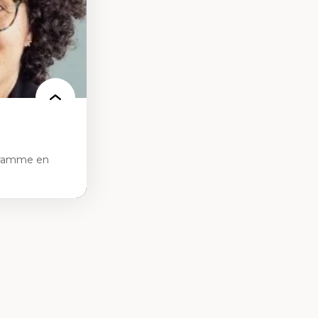
nnelle
linique
politiques
reprises
 et de rapports
at
gramme en
tice sociale
ion et des
ail social et en
re active et
contexte