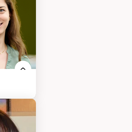
onisation de la
nt
 français
nt en contexte
turelle
oches
iques réflexives
-être en
des théories de
me, du féminisme
ces
ces/STIM dans une