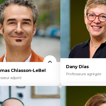
ajectoires migratoires
Économie circulaire
grations forcées
Modèles d’affaires durable
udes des frontières; Enjeux géopolitiques
Histoire des faits économi
s migrations
Gestion durable des ressou
litiques migratoires
Écologie industrielle
fugiés
Aménagement durable du 
mandeurs d’asile
Développement régional
grations irrégulières
Coopératives
grations temporaires
Télétravail en milieu rura
gration et changement climatique
Transition socio-écologiq
gration et développement
Dany Dias
mas Chiasson-LeBel
Professeure agrégée
sseur adjoint
Expertises
rtises
Pédagogies critiques et jus
éories du développement
Éthique relationnelle et so
onomie politique comparée
éducation