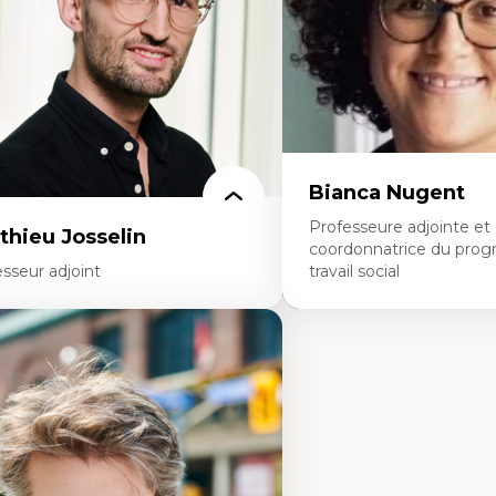
noritaire francophone
Collaboration interfonctio
chnologies éducatives pour la formation
Leadership en recherche c
ntinue
Développement de cadres 
Collaboration avec des ent
pharmaceutiques
Rédaction de publications
politiques
Enseignement et mentor
Bianca Nugent
Professeure adjointe et
thieu Josselin
coordonnatrice du pro
sseur adjoint
travail social
rtises
Expertises
hnographie critique des environnements
Travail social, action et jus
apprentissage des étudiant.e.s
Fondements de l’intervent
proche transdisciplinaire des
nouvelles pratiques en trav
mpétences socioaffectives et
éducation inclusive
erculturelles
Minorités linguistiques, off
dactique des langues secondes et
francophonie plurielle en 
mpétence pragmatique
linguistique minoritaire