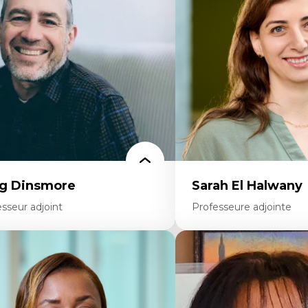
ites économiques
Décolonisation et autocht
ciologie économique
formation à l’enseigneme
tractivisme
Littératie et didactique du
sses sociales
Éducation inclusive
uvements sociaux
Formation à l’enseigneme
éories de l’État
francophone minoritaire
Identité linguistique et cul
Recherche-action et appr
participatives
Leadership éducatif et prat
Éducation durable et bien
enseignement
g Dinsmore
Sarah El Halwany
sseur adjoint
Professeure adjointe
rtises
Expertises
agmentation des auditoires médiatiques
Les apports pédagogiques 
alyse multi-plateforme des auditoires
l'affect, du posthumanis
diatiques
dans l'éducation aux scien
alyse des comportements numériques à
L'apprentissage des scien