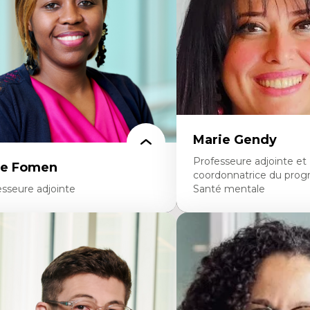
avers les données massives et l’IA
perspective socioécologiqu
cherche quantitative et qualitative sur
L’insertion professionnelle
s auditoires médiatiques
enseignant.e.s
istémologie des techniques de recherche
mérique et l’IA
éorie des droits de la personne
 pensée politique d’Hannah Arendt
 pensée politique à l’ère numérique
stice internationale et normes
ternationales
Marie Gendy
Professeure adjointe et
ce Fomen
coordonnatrice du pro
esseure adjointe
Santé mentale
rtises
Expertises
ceptabilité, acceptation et adoption des
Neuropsychiatrie et neuro
chnologies
Direction d'essais cliniques
chnologies d'apprentissage innovantes
Analyse des politiques et 
sertion professionnelle du nouveau
mentale
rsonnel enseignant
Développement de protoco
nstruction identitaire en milieu
cliniques