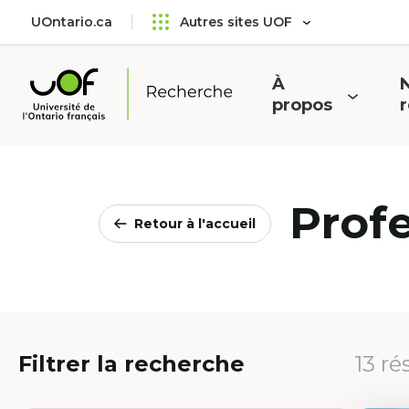
Aller
Passer
UOntario.ca
Autres sites UOF
au
au
menu
contenu
principal
À
N
Ouvrir
O
propos
Université
le
l
de
menu
l'Ontario
français
Prof
Retour à l'accueil
Filtrer la recherche
13 ré