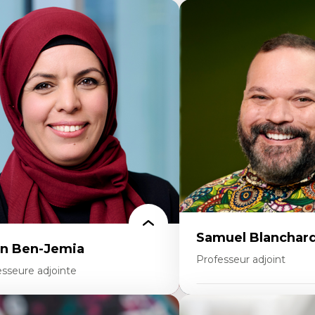
Samuel Blanchar
n Ben-Jemia
Professeur adjoint
esseure adjointe
Expertises