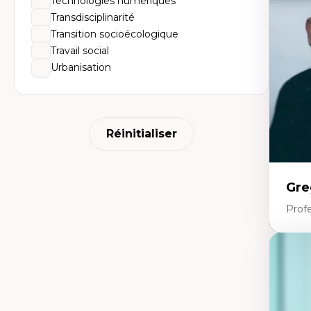
Technologies numériques
Él
So
Transdisciplinarité
Ex
Transition socioécologique
Cla
Mo
Travail social
Th
Urbanisation
Réinitialiser
Gre
Profe
Expe
Fr
An
mé
An