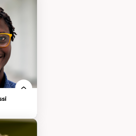
processus
ifique
itaire –
t conscience
udification et
ique
matières –
et langage
si