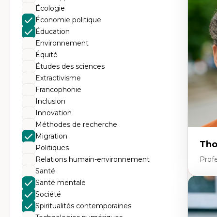
Tr
Écologie
Mi
Ét
Économie politique
de
Éducation
Po
Ré
Environnement
De
Équité
Mi
Mi
Études des sciences
Mi
Extractivisme
Mi
Francophonie
Inclusion
Innovation
Méthodes de recherche
Migration
Tho
Politiques
Relations humain-environnement
Profe
Santé
Santé mentale
Expe
Société
Th
Spiritualités contemporaines
Éc