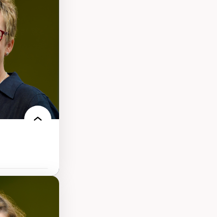
s
ques
rces naturelles
territoire
l francophone
ue
tice sociale
llicitude en