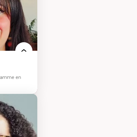
e de care
 des
gramme en
sciences
pratiques en santé
les d'essais