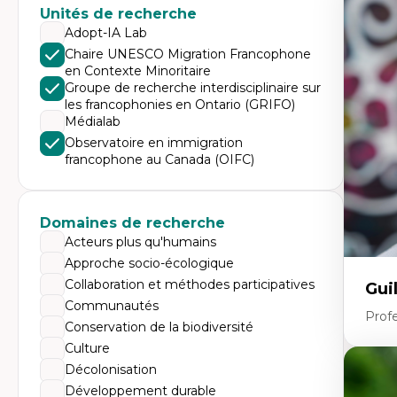
Expe
Unités de recherche
Di
Adopt-IA Lab
Mo
Chaire UNESCO Migration Francophone
Re
en Contexte Minoritaire
co
ur
Groupe de recherche interdisciplinaire sur
De
les francophonies en Ontario (GRIFO)
Pa
Médialab
Ét
sa
Observatoire en immigration
francophone au Canada (OIFC)
Domaines de recherche
Acteurs plus qu'humains
Approche socio-écologique
Collaboration et méthodes participatives
Gui
Communautés
Profe
Conservation de la biodiversité
Culture
Décolonisation
Expe
Développement durable