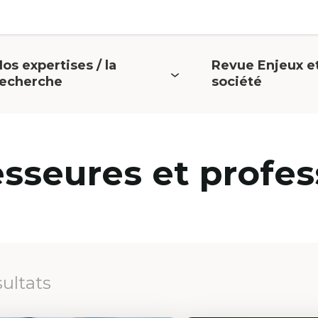
os expertises / la
Revue Enjeux e
uvrir
Ouvrir
recherche
société
e
le
menu
menu
esseures et profes
sultats