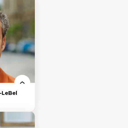
processus
ifique
itaire –
t conscience
udification et
ique
matières –
et langage
-LeBel