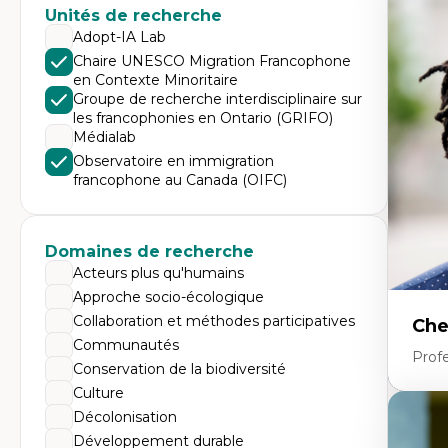
Expe
Unités de recherche
Di
Adopt-IA Lab
Mo
Chaire UNESCO Migration Francophone
Re
en Contexte Minoritaire
co
ur
Groupe de recherche interdisciplinaire sur
De
les francophonies en Ontario (GRIFO)
Pa
Médialab
Ét
sa
Observatoire en immigration
francophone au Canada (OIFC)
Domaines de recherche
Acteurs plus qu'humains
Approche socio-écologique
Collaboration et méthodes participatives
Che
Communautés
Profe
Conservation de la biodiversité
Culture
Décolonisation
Expe
Développement durable