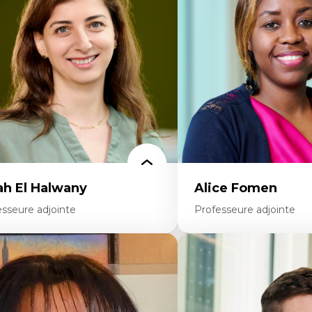
colonisation et autochtonisation de la
médiatiques
rmation à l’enseignement
Analyse des comportemen
ttératie et didactique du français
travers les données massive
ucation inclusive
Recherche quantitative et 
rmation à l’enseignement en contexte
les auditoires médiatiques
ancophone minoritaire
Épistémologie des techniq
ntité linguistique et culturelle
numérique et l’IA
cherche-action et approches
Théorie des droits de la p
rticipatives
La pensée politique d’Ha
adership éducatif et pratiques réflexives
La pensée politique à l’èr
ucation durable et bien-être en
Justice internationale et
seignement
internationales
ah El Halwany
Alice Fomen
esseure adjointe
Professeure adjointe
rtises
Expertises
s apports pédagogiques des théories de
Acceptabilité, acceptation
affect, du posthumanisme, du féminisme
technologies
ns l'éducation aux sciences
Technologies d'apprentis
apprentissage des sciences/STIM dans une
Insertion professionnelle