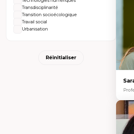
Technologies numériques
Dé
fo
Transdisciplinarité
Li
Transition socioécologique
Éd
Fo
Travail social
fr
Urbanisation
Ide
Re
pa
Le
Éd
en
Réinitialiser
Sar
Prof
Expe
Le
l'
da
L'