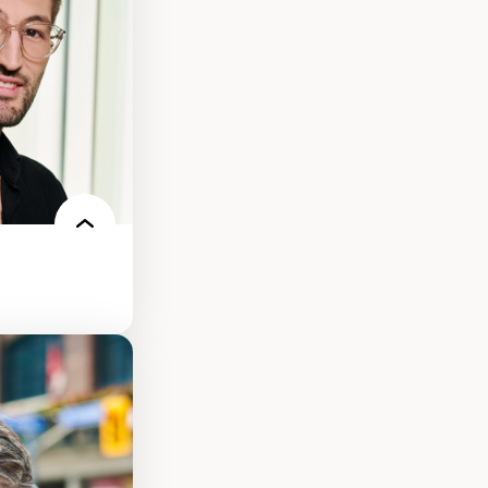
n milieu
our la formation
s environnements
nt.e.s
re des
es et
condes et