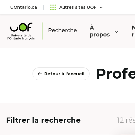
Aller
Passer
UOntario.ca
Autres sites UOF
au
au
menu
contenu
principal
À
N
Ouvrir
O
propos
Université
le
l
de
menu
l'Ontario
français
Prof
Retour à l'accueil
Filtrer la recherche
12 ré