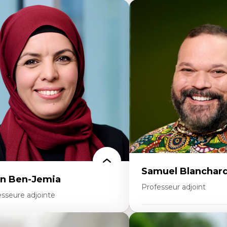
Samuel Blanchar
n Ben-Jemia
Professeur adjoint
esseure adjointe
Expertises