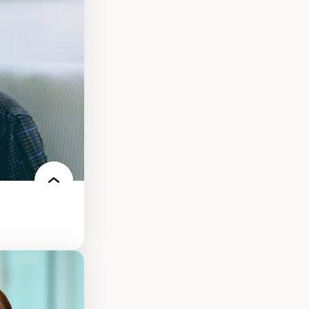
nt
arée
ires médiatiques
des auditoires