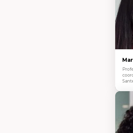
pe
L’
en
Mar
Profe
coor
Sant
Expe
Ne
Dir
An
me
Dé
cl