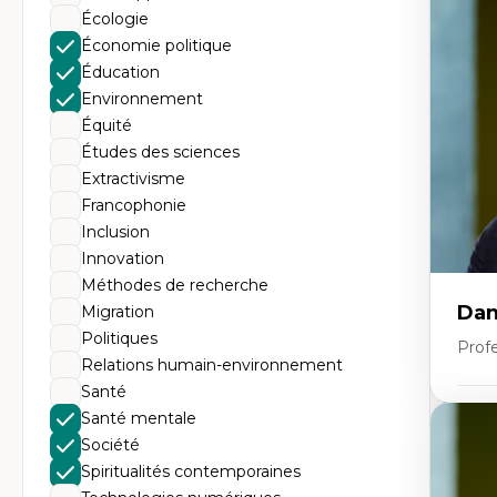
Éc
Écologie
Mo
Hi
Économie politique
Ge
Éducation
Éc
Am
Environnement
Dé
Équité
Co
Té
Études des sciences
Tr
Extractivisme
Francophonie
Inclusion
Innovation
Méthodes de recherche
Dan
Migration
Politiques
Prof
Relations humain-environnement
Santé
Santé mentale
Expe
Société
Pé
Éth
Spiritualités contemporaines
éd