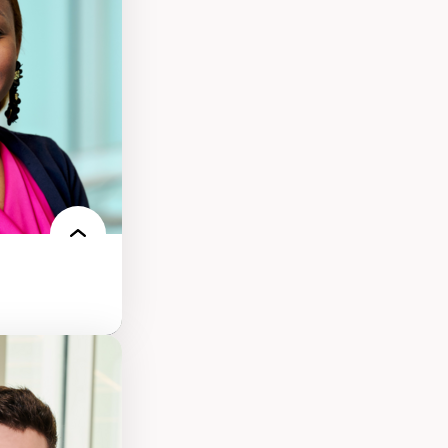
ts numériques à
s et l’IA
qualitative sur
ues de recherche
ersonne
nnah Arendt
e numérique
 normes
 et adoption des
sage innovantes
 du nouveau