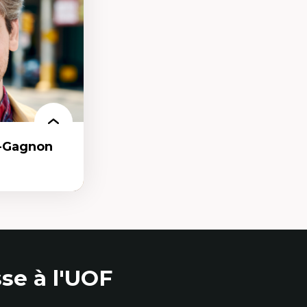
e
e qualitative
r-Gagnon
as
se à l'UOF