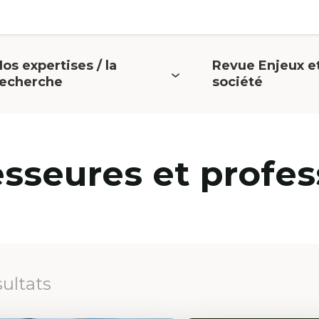
os expertises / la
Revue Enjeux e
uvrir
Ouvrir
recherche
société
e
le
menu
menu
esseures et profes
sultats