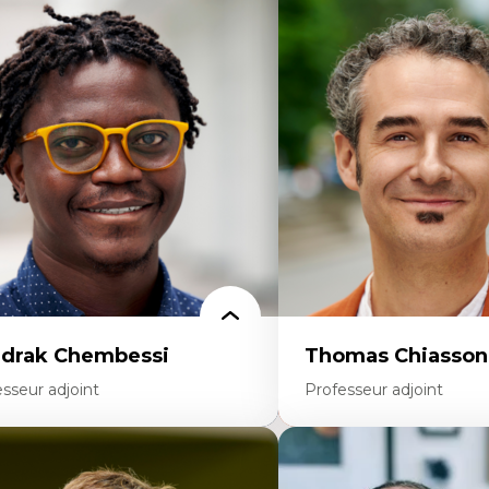
rtises
Didactique des sciences – 
scours sur la ville et représentations
d’enquête et culture scient
squées, formes et usages au Canada
Éducation en milieu minor
connaissance et représentations des
construction identitaire e
mmunautés immigrantes dans l'espace
critique
bain
Technologies éducatives – l
sign architectural et urbain
programmation pédagog
trimoine et patrimonialisation
La langue dans toutes les 
udes postcoloniales et décolonisation des
environnement discursif 
voirs
scientifique
drak Chembessi
Thomas Chiasson
sseur adjoint
Professeur adjoint
rtises
Expertises