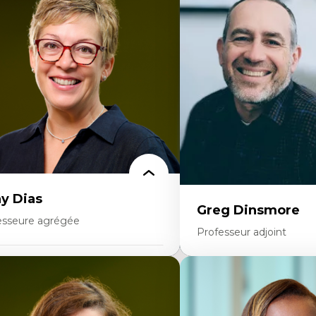
onomie circulaire
Théories du développeme
dèles d’affaires durables
Économie politique comp
stoire des faits économiques
Élites économiques
stion durable des ressources naturelles
Sociologie économique
ologie industrielle
Extractivisme
énagement durable du territoire
Classes sociales
veloppement régional
Mouvements sociaux
opératives
Théories de l’État
létravail en milieu rural francophone
ansition socio-écologique
y Dias
Greg Dinsmore
esseure agrégée
Professeur adjoint
rtises
Expertises
dagogies critiques et justice sociale
ique relationnelle et sollicitude en
Fragmentation des audito
ucation
Analyse multi-plateforme 