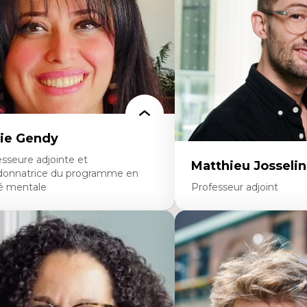
rspective socioécologique de care
personnel enseignant
insertion professionnelle des
Construction identitaire e
seignant.e.s
minoritaire francophone
Technologies éducatives p
continue
ie Gendy
sseure adjointe et
Matthieu Josselin
donnatrice du programme en
é mentale
Professeur adjoint
rtises
Expertises
uropsychiatrie et neurosciences
Ethnographie critique de
ection d'essais cliniques
d’apprentissage des étudia
alyse des politiques et pratiques en santé
Approche transdisciplinai
ntale
compétences socioaffectiv
veloppement de protocoles d'essais
interculturelles
iniques
Didactique des langues se