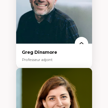
Éducation inclusive
Formation à l’enseignement en contexte
francophone minoritaire
Identité linguistique et culturelle
Recherche-action et approches
participatives
Leadership éducatif et pratiques réflexives
Éducation durable et bien-être en
enseignement
Greg Dinsmore
Professeur adjoint
Expertises
Fragmentation des auditoires médiatiques
Analyse multi-plateforme des auditoires
médiatiques
Analyse des comportements numériques à
travers les données massives et l’IA
Recherche quantitative et qualitative sur
les auditoires médiatiques