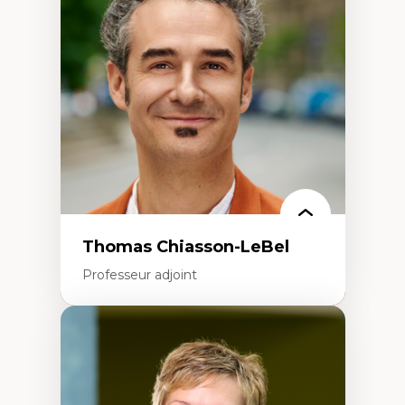
Histoire des faits économiques
Gestion durable des ressources naturelles
Écologie industrielle
Aménagement durable du territoire
Développement régional
Coopératives
Télétravail en milieu rural francophone
Transition socio-écologique
Thomas Chiasson-LeBel
Professeur adjoint
Expertises
Théories du développement
Économie politique comparée
Élites économiques
Sociologie économique