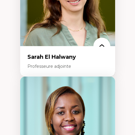
Épistémologie des techniques de recherche
numérique et l’IA
Théorie des droits de la personne
La pensée politique d’Hannah Arendt
La pensée politique à l’ère numérique
Justice internationale et normes
internationales
Sarah El Halwany
Professeure adjointe
Expertises
Les apports pédagogiques des théories de
l'affect, du posthumanisme, du féminisme
dans l'éducation aux sciences
L'apprentissage des sciences/STIM dans une
perspective socioécologique de care
L’insertion professionnelle des
enseignant.e.s