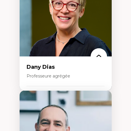
Extractivisme
Classes sociales
Mouvements sociaux
Théories de l’État
Dany Dias
Professeure agrégée
Expertises
Pédagogies critiques et justice sociale
Éthique relationnelle et sollicitude en
éducation
Décolonisation et autochtonisation de la
formation à l’enseignement
Littératie et didactique du français