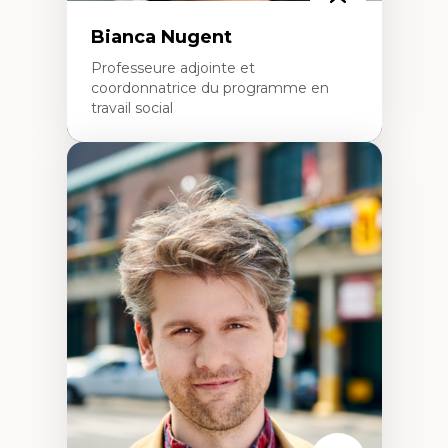
Bianca Nugent
Professeure adjointe et
coordonnatrice du programme en
travail social
Expertises
Travail social, action et justice sociale
Fondements de l’intervention et des
nouvelles pratiques en travail social et en
éducation inclusive
Minorités linguistiques, offre active et
francophonie plurielle en contexte
linguistique minoritaire
Études critiques sur le handicap, la
neurodiversité, l'agentivité et les injustices
épistémiques
Intersectionnalité et réalités 2SLGBTQ+
Méthodes d’interventions et approches
antiraciste, décoloniale, anti-oppressive
Approche interculturelle critique
Pair-aidance, proche aidance, famille
choisie et soutien mutuel