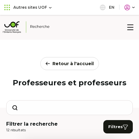
Aller
Passer
EN
Autres sites UOF
au
au
menu
contenu
principal
Université
de
l'Ontario
français
Retour à l'accueil
Professeures et professeurs
Search
Filtrer la recherche
Filtres
12 résultats