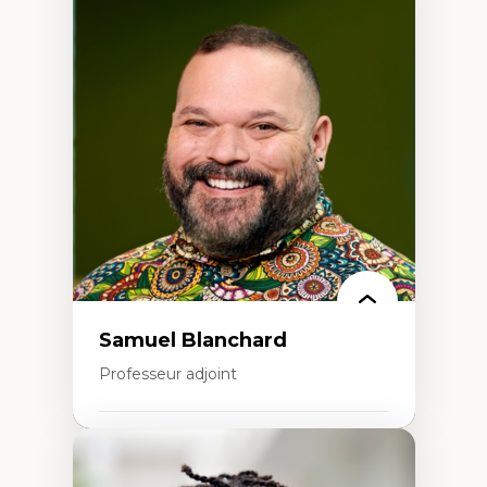
Expertises
Discours sur la ville et représentations
Mosquées, formes et usages au Canada
Reconnaissance et représentations des
communautés immigrantes dans l'espace
urbain
Design architectural et urbain
Patrimoine et patrimonialisation
Études postcoloniales et décolonisation des
savoirs
Samuel Blanchard
Professeur adjoint
Expertises
Didactique des sciences – processus