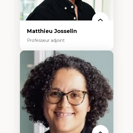
politiques
Enseignement et mentorat
Matthieu Josselin
Professeur adjoint
Expertises
Ethnographie critique des environnements
d’apprentissage des étudiant.e.s
Approche transdisciplinaire des
compétences socioaffectives et
interculturelles
Didactique des langues secondes et
compétence pragmatique
Andragogie
Méthodologies de recherche qualitative