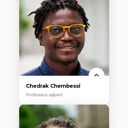
d’enquête et culture scientifique
Éducation en milieu minoritaire –
construction identitaire et conscience
critique
Technologies éducatives – ludification et
programmation pédagogique
La langue dans toutes les matières –
environnement discursif et langage
scientifique
Chedrak Chembessi
Professeur adjoint
Expertises
Économie circulaire
Modèles d’affaires durables