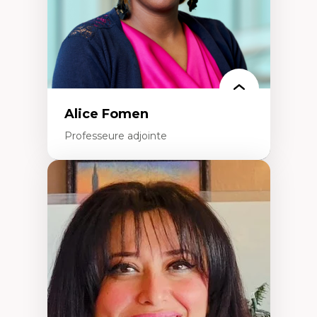
Alice Fomen
Professeure adjointe
Expertises
Acceptabilité, acceptation et adoption des
technologies
Technologies d'apprentissage innovantes
Insertion professionnelle du nouveau
personnel enseignant
Construction identitaire en milieu
minoritaire francophone
Technologies éducatives pour la formation
continue