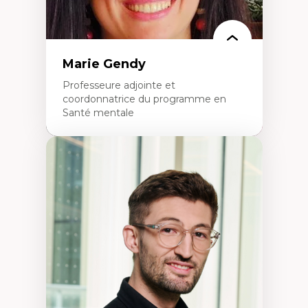
Marie Gendy
Professeure adjointe et
coordonnatrice du programme en
Santé mentale
Expertises
Neuropsychiatrie et neurosciences
Direction d'essais cliniques
Analyse des politiques et pratiques en santé
mentale
Développement de protocoles d'essais
cliniques
Collaboration interfonctionnelle
Leadership en recherche clinique
Développement de cadres politiques
Collaboration avec des entreprises
pharmaceutiques
Rédaction de publications et de rapports