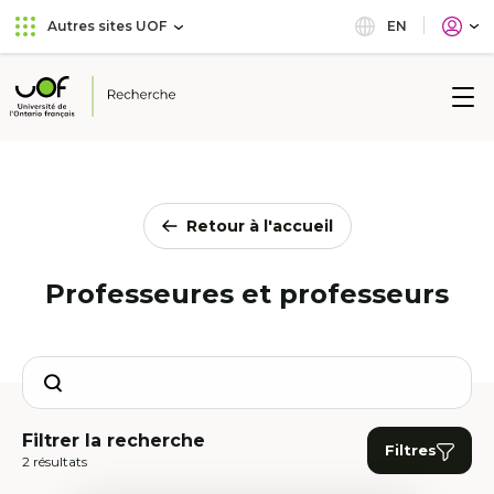
Aller
Passer
EN
Autres sites UOF
au
au
menu
contenu
principal
Université
de
l'Ontario
français
Retour à l'accueil
Professeures et professeurs
Search
Filtrer la recherche
Filtres
2 résultats