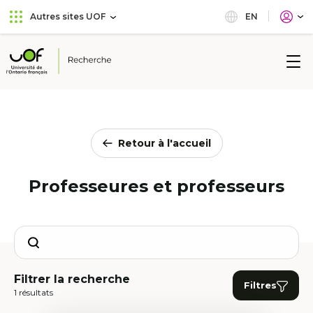
Aller
Passer
EN
Autres sites UOF
au
au
menu
contenu
principal
Université
de
l'Ontario
français
Retour à l'accueil
Professeures et professeurs
Search
Filtrer la recherche
Filtres
1 résultats