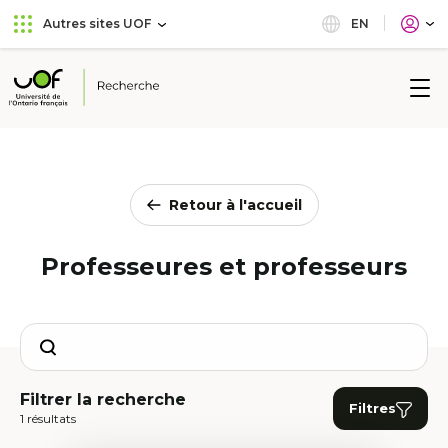
Aller
Passer
EN
Autres sites UOF
au
au
menu
contenu
principal
Université
de
l'Ontario
français
Retour à l'accueil
Professeures et professeurs
Search
Filtrer la recherche
Filtres
1 résultats