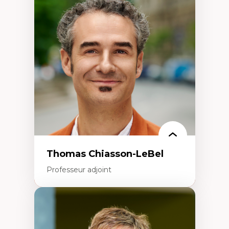
Économie circulaire
Modèles d’affaires durables
Histoire des faits économiques
Gestion durable des ressources naturelles
Écologie industrielle
Aménagement durable du territoire
Développement régional
Coopératives
Télétravail en milieu rural francophone
Transition socio-écologique
Thomas Chiasson-LeBel
Professeur adjoint
Expertises
Théories du développement
Économie politique comparée