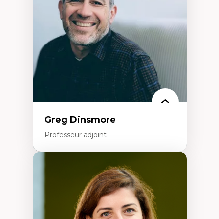
formation à l’enseignement
Littératie et didactique du français
Éducation inclusive
Formation à l’enseignement en contexte
francophone minoritaire
Identité linguistique et culturelle
Recherche-action et approches
participatives
Leadership éducatif et pratiques réflexives
Éducation durable et bien-être en
enseignement
Greg Dinsmore
Professeur adjoint
Expertises
Fragmentation des auditoires médiatiques
Analyse multi-plateforme des auditoires
médiatiques
Analyse des comportements numériques à
travers les données massives et l’IA