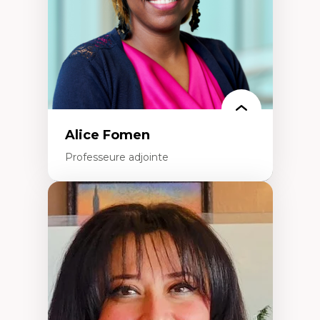
Alice Fomen
Professeure adjointe
Expertises
Acceptabilité, acceptation et adoption des
technologies
Technologies d'apprentissage innovantes
Insertion professionnelle du nouveau
personnel enseignant
Construction identitaire en milieu
minoritaire francophone
Technologies éducatives pour la formation
continue