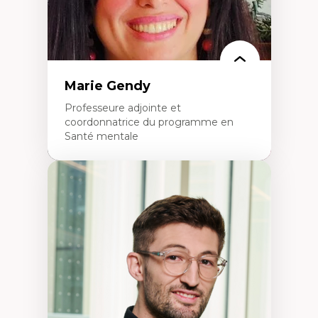
Marie Gendy
Professeure adjointe et
coordonnatrice du programme en
Santé mentale
Expertises
Neuropsychiatrie et neurosciences
Direction d'essais cliniques
Analyse des politiques et pratiques en santé
mentale
Développement de protocoles d'essais
cliniques
Collaboration interfonctionnelle
Leadership en recherche clinique
Développement de cadres politiques
Collaboration avec des entreprises
pharmaceutiques