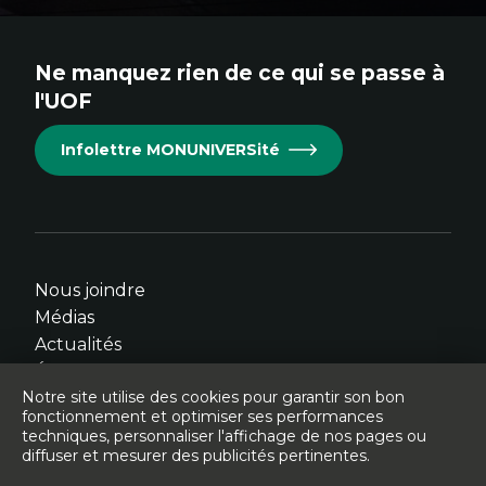
au
au
au
au
au
site.
site.
site.
site.
site.
Ne manquez rien de ce qui se passe à
Cet
Cet
Cet
Cet
Cet
l'UOF
hyperlien
hyperlien
hyperlien
hyperlien
hyperlien
s'ouvrira
s'ouvrira
s'ouvrira
s'ouvrira
s'ouvrira
Infolettre MONUNIVERSité
dans
dans
dans
dans
dans
une
une
une
une
une
nouvelle
nouvelle
nouvelle
nouvelle
nouvelle
fenêtre.
fenêtre.
fenêtre.
fenêtre.
fenêtre.
Nous joindre
Médias
Actualités
Événements
Notre site utilise des cookies pour garantir son bon
fonctionnement et optimiser ses performances
techniques, personnaliser l'affichage de nos pages ou
diffuser et mesurer des publicités pertinentes.
© Université de l'Ontario français - 2026