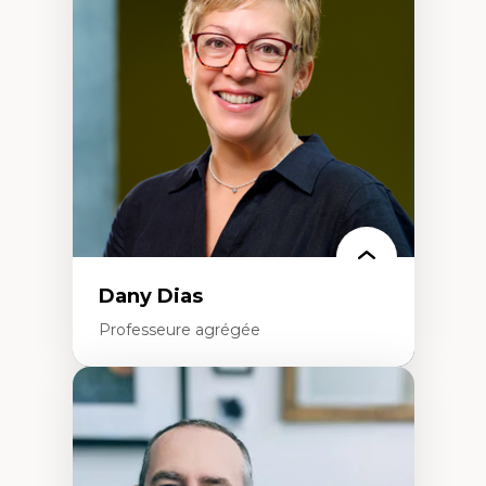
Élites économiques
Sociologie économique
Extractivisme
Classes sociales
Mouvements sociaux
Théories de l’État
Dany Dias
Professeure agrégée
Expertises
Pédagogies critiques et justice sociale
Éthique relationnelle et sollicitude en
éducation
Décolonisation et autochtonisation de la