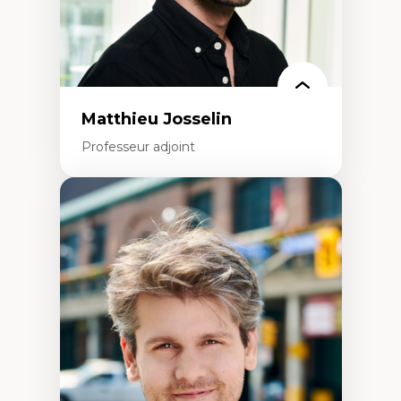
Rédaction de publications et de rapports
politiques
Enseignement et mentorat
Matthieu Josselin
Professeur adjoint
Expertises
Ethnographie critique des environnements
d’apprentissage des étudiant.e.s
Approche transdisciplinaire des
compétences socioaffectives et
interculturelles
Didactique des langues secondes et
compétence pragmatique
Andragogie
Méthodologies de recherche qualitative