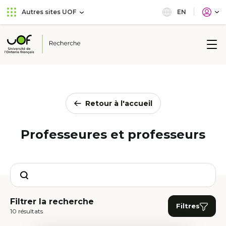
Aller
Passer
EN
Autres sites UOF
au
au
menu
contenu
principal
Université
de
l'Ontario
français
Retour à l'accueil
Professeures et professeurs
Search
Filtrer la recherche
Filtres
10 résultats