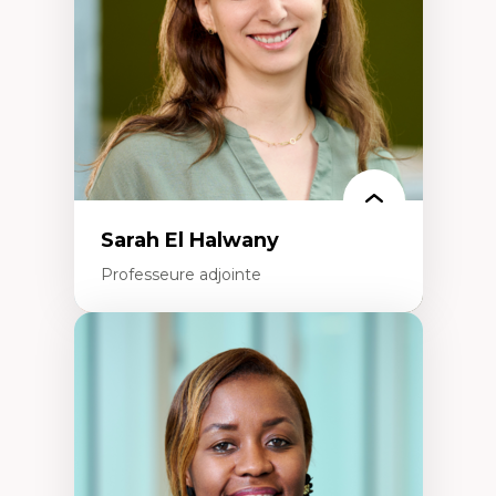
Recherche quantitative et qualitative sur
les auditoires médiatiques
Épistémologie des techniques de recherche
numérique et l’IA
Théorie des droits de la personne
La pensée politique d’Hannah Arendt
La pensée politique à l’ère numérique
Justice internationale et normes
internationales
Sarah El Halwany
Professeure adjointe
Expertises
Les apports pédagogiques des théories de
l'affect, du posthumanisme, du féminisme
dans l'éducation aux sciences
L'apprentissage des sciences/STIM dans une
perspective socioécologique de care
L’insertion professionnelle des
enseignant.e.s