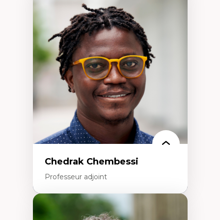
Expertises
Discours sur la ville et représentations
Mosquées, formes et usages au Canada
Reconnaissance et représentations des
communautés immigrantes dans l'espace
urbain
Design architectural et urbain
Patrimoine et patrimonialisation
Études postcoloniales et décolonisation des
savoirs
Chedrak Chembessi
Professeur adjoint
Expertises