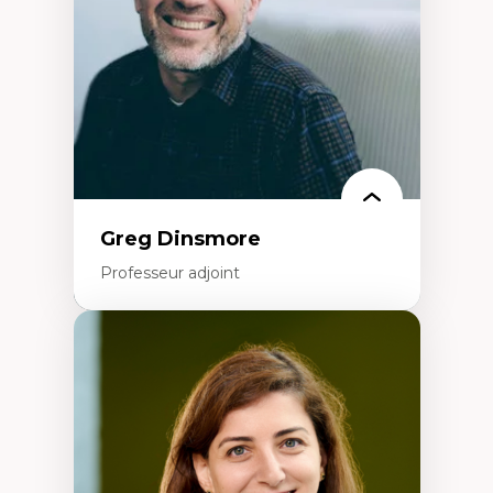
Éducation inclusive
Formation à l’enseignement en contexte
francophone minoritaire
Identité linguistique et culturelle
Recherche-action et approches
participatives
Leadership éducatif et pratiques réflexives
Éducation durable et bien-être en
enseignement
Greg Dinsmore
Professeur adjoint
Expertises
Fragmentation des auditoires médiatiques
Analyse multi-plateforme des auditoires
médiatiques
Analyse des comportements numériques à
travers les données massives et l’IA
Recherche quantitative et qualitative sur
les auditoires médiatiques