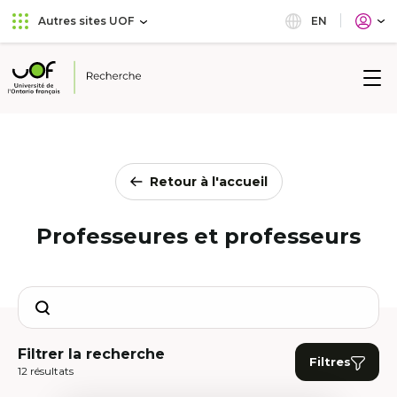
Aller
Passer
EN
Autres sites UOF
au
au
menu
contenu
principal
Université
de
l'Ontario
français
Retour à l'accueil
Professeures et professeurs
Search
Filtrer la recherche
Filtres
12 résultats