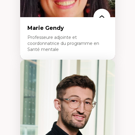
Marie Gendy
Professeure adjointe et
coordonnatrice du programme en
Santé mentale
Expertises
Neuropsychiatrie et neurosciences
Direction d'essais cliniques
Analyse des politiques et pratiques en santé
mentale
Développement de protocoles d'essais
cliniques
Collaboration interfonctionnelle
Leadership en recherche clinique
Développement de cadres politiques
Collaboration avec des entreprises
pharmaceutiques
Rédaction de publications et de rapports