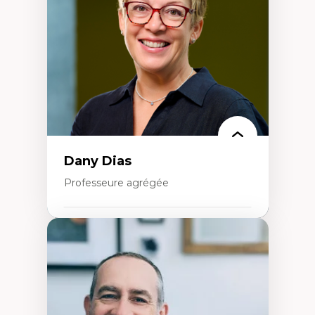
Extractivisme
Classes sociales
Mouvements sociaux
Théories de l’État
Dany Dias
Professeure agrégée
Expertises
Pédagogies critiques et justice sociale
Éthique relationnelle et sollicitude en
éducation
Décolonisation et autochtonisation de la
formation à l’enseignement
Littératie et didactique du français