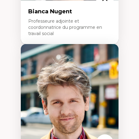
Bianca Nugent
Professeure adjointe et
coordonnatrice du programme en
travail social
Expertises
Travail social, action et justice sociale
Fondements de l’intervention et des
nouvelles pratiques en travail social et en
éducation inclusive
Minorités linguistiques, offre active et
francophonie plurielle en contexte
linguistique minoritaire
Études critiques sur le handicap, la
neurodiversité, l'agentivité et les injustices
épistémiques
Intersectionnalité et réalités 2SLGBTQ+
Méthodes d’interventions et approches
antiraciste, décoloniale, anti-oppressive
Approche interculturelle critique
Pair-aidance, proche aidance, famille
choisie et soutien mutuel