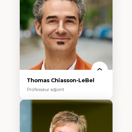
Histoire des faits économiques
Gestion durable des ressources naturelles
Écologie industrielle
Aménagement durable du territoire
Développement régional
Coopératives
Télétravail en milieu rural francophone
Transition socio-écologique
Thomas Chiasson-LeBel
Professeur adjoint
Expertises
Théories du développement
Économie politique comparée
Élites économiques
Sociologie économique