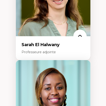
Épistémologie des techniques de recherche
numérique et l’IA
Théorie des droits de la personne
La pensée politique d’Hannah Arendt
La pensée politique à l’ère numérique
Justice internationale et normes
internationales
Sarah El Halwany
Professeure adjointe
Expertises
Les apports pédagogiques des théories de
l'affect, du posthumanisme, du féminisme
dans l'éducation aux sciences
L'apprentissage des sciences/STIM dans une
perspective socioécologique de care
L’insertion professionnelle des
enseignant.e.s