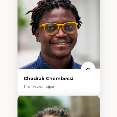
d’enquête et culture scientifique
Éducation en milieu minoritaire –
construction identitaire et conscience
critique
Technologies éducatives – ludification et
programmation pédagogique
La langue dans toutes les matières –
environnement discursif et langage
scientifique
Chedrak Chembessi
Professeur adjoint
Expertises
Économie circulaire
Modèles d’affaires durables