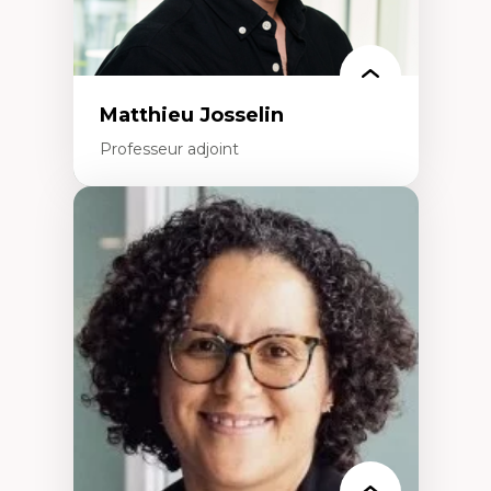
politiques
Enseignement et mentorat
Matthieu Josselin
Professeur adjoint
Expertises
Ethnographie critique des environnements
d’apprentissage des étudiant.e.s
Approche transdisciplinaire des
compétences socioaffectives et
interculturelles
Didactique des langues secondes et
compétence pragmatique
Andragogie
Méthodologies de recherche qualitative