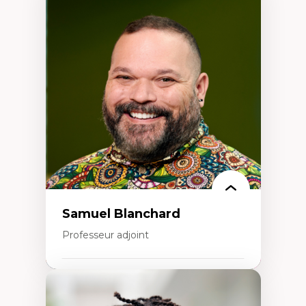
Expertises
Discours sur la ville et représentations
Mosquées, formes et usages au Canada
Reconnaissance et représentations des
communautés immigrantes dans l'espace
urbain
Design architectural et urbain
Patrimoine et patrimonialisation
Études postcoloniales et décolonisation des
savoirs
Samuel Blanchard
Professeur adjoint
Expertises
Didactique des sciences – processus