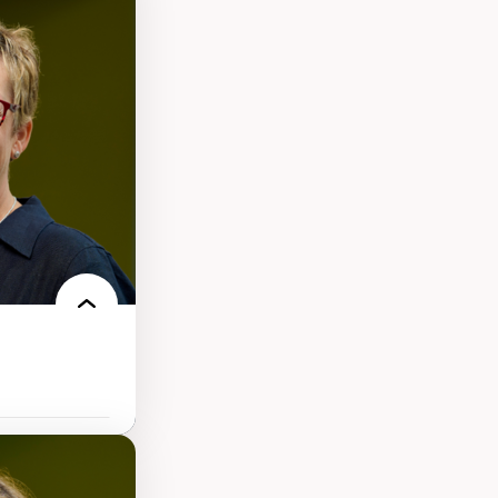
s
ques
rces naturelles
territoire
l francophone
ue
tice sociale