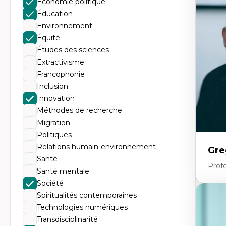
Économie politique
Th
Éc
Éducation
Él
Environnement
So
Ex
Équité
Cla
Études des sciences
Mo
Th
Extractivisme
Francophonie
Inclusion
Innovation
Méthodes de recherche
Migration
Politiques
Relations humain-environnement
Gre
Santé
Profe
Santé mentale
Société
Spiritualités contemporaines
Expe
Technologies numériques
Fr
Transdisciplinarité
An