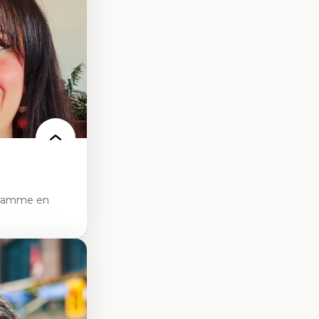
ces
ces/STIM dans une
e de care
 des
gramme en
sciences
pratiques en santé