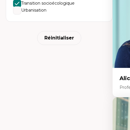
mé
Transition socioécologique
An
Urbanisation
tr
Re
le
Ép
nu
Th
Réinitialiser
La
La
Ju
in
Ali
Prof
Expe
Ac
te
Te
In