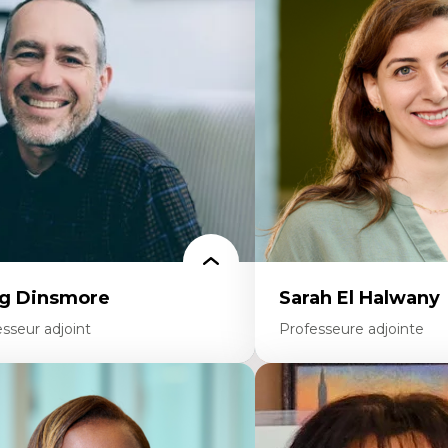
éories du développement
Éthique relationnelle et so
onomie politique comparée
éducation
ites économiques
Décolonisation et autocht
ciologie économique
formation à l’enseigneme
tractivisme
Littératie et didactique du
sses sociales
Éducation inclusive
uvements sociaux
Formation à l’enseigneme
éories de l’État
francophone minoritaire
Identité linguistique et cul
Recherche-action et appr
participatives
Leadership éducatif et prat
Éducation durable et bien
enseignement
g Dinsmore
Sarah El Halwany
sseur adjoint
Professeure adjointe
rtises
Expertises
agmentation des auditoires médiatiques
Les apports pédagogiques 
alyse multi-plateforme des auditoires
l'affect, du posthumanis