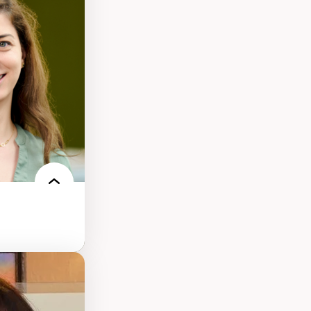
llicitude en
onisation de la
nt
 français
nt en contexte
turelle
oches
iques réflexives
-être en
des théories de
me, du féminisme