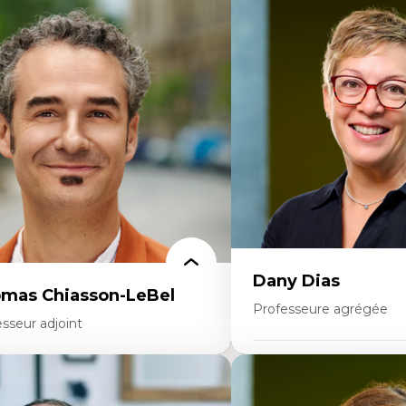
rtises
Expertises
scours sur la ville et représentations
Économie circulaire
squées, formes et usages au Canada
Modèles d’affaires durable
connaissance et représentations des
Histoire des faits économi
mmunautés immigrantes dans l'espace
Gestion durable des ressou
bain
Écologie industrielle
sign architectural et urbain
Aménagement durable du 
trimoine et patrimonialisation
Développement régional
udes postcoloniales et décolonisation des
Coopératives
voirs
Télétravail en milieu rura
Transition socio-écologiq
Dany Dias
mas Chiasson-LeBel
Professeure agrégée
sseur adjoint
Expertises
rtises
Pédagogies critiques et jus