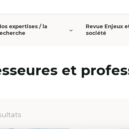
os expertises / la
Revue Enjeux e
uvrir
Ouvrir
recherche
société
e
le
menu
menu
esseures et profes
sultats