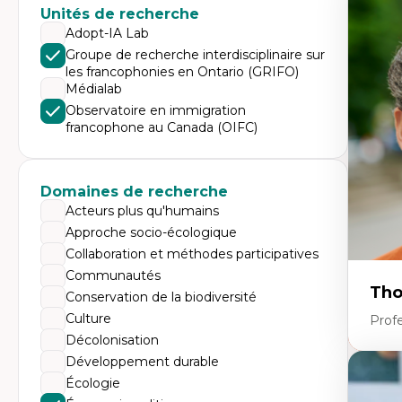
Expe
Unités de recherche
Di
Adopt-IA Lab
Mo
Groupe de recherche interdisciplinaire sur
Re
les francophonies en Ontario (GRIFO)
co
ur
Médialab
De
Observatoire en immigration
Pa
francophone au Canada (OIFC)
Ét
sa
Domaines de recherche
Acteurs plus qu'humains
Approche socio-écologique
Collaboration et méthodes participatives
Communautés
Tho
Conservation de la biodiversité
Culture
Profe
Décolonisation
Développement durable
Expe
Écologie