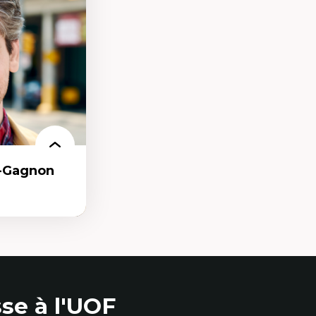
les d'essais
nnelle
linique
politiques
reprises
 et de rapports
at
r-Gagnon
as
se à l'UOF