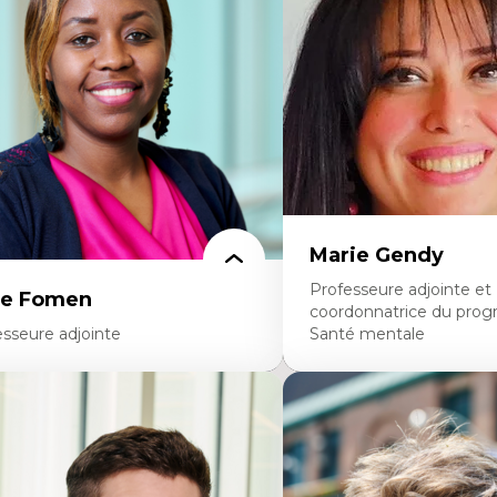
diatiques
dans l'éducation aux scien
alyse des comportements numériques à
L'apprentissage des scien
avers les données massives et l’IA
perspective socioécologiqu
cherche quantitative et qualitative sur
L’insertion professionnelle
s auditoires médiatiques
enseignant.e.s
istémologie des techniques de recherche
mérique et l’IA
éorie des droits de la personne
 pensée politique d’Hannah Arendt
 pensée politique à l’ère numérique
stice internationale et normes
ternationales
Marie Gendy
Professeure adjointe et
ce Fomen
coordonnatrice du pro
esseure adjointe
Santé mentale
rtises
Expertises
ceptabilité, acceptation et adoption des
Neuropsychiatrie et neuro
chnologies
Direction d'essais cliniques
chnologies d'apprentissage innovantes
Analyse des politiques et 
sertion professionnelle du nouveau
mentale