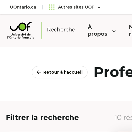
Aller
Passer
UOntario.ca
Autres sites UOF
au
au
menu
contenu
principal
À
N
Ouvrir
O
propos
Université
le
l
de
menu
l'Ontario
français
Prof
Retour à l'accueil
Filtrer la recherche
10 ré