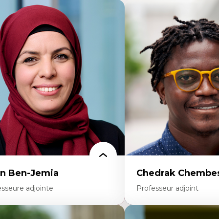
n Ben-Jemia
Chedrak Chembes
esseure adjointe
Professeur adjoint