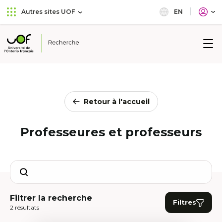
Aller
Passer
EN
Autres sites UOF
au
au
menu
contenu
principal
Université
de
l'Ontario
français
Retour à l'accueil
Professeures et professeurs
Search
Filtrer la recherche
Filtres
2 résultats