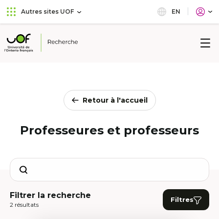
Aller
Passer
EN
Autres sites UOF
au
au
menu
contenu
principal
Université
de
l'Ontario
français
Retour à l'accueil
Professeures et professeurs
Search
Filtrer la recherche
Filtres
2 résultats