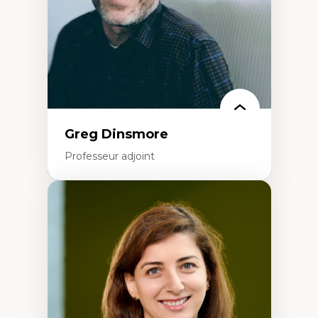
Formation à l’enseignement en contexte
francophone minoritaire
Identité linguistique et culturelle
Recherche-action et approches
participatives
Leadership éducatif et pratiques réflexives
Éducation durable et bien-être en
enseignement
Greg Dinsmore
Professeur adjoint
Expertises
Fragmentation des auditoires médiatiques
Analyse multi-plateforme des auditoires
médiatiques
Analyse des comportements numériques à
travers les données massives et l’IA
Recherche quantitative et qualitative sur
les auditoires médiatiques
Épistémologie des techniques de recherche
numérique et l’IA