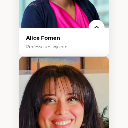
Alice Fomen
Professeure adjointe
Expertises
Acceptabilité, acceptation et adoption des
technologies
Technologies d'apprentissage innovantes
Insertion professionnelle du nouveau
personnel enseignant
Construction identitaire en milieu
minoritaire francophone
Technologies éducatives pour la formation
continue