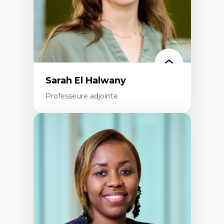
Théorie des droits de la personne
La pensée politique d’Hannah Arendt
La pensée politique à l’ère numérique
Justice internationale et normes
internationales
Sarah El Halwany
Professeure adjointe
Expertises
Les apports pédagogiques des théories de
l'affect, du posthumanisme, du féminisme
dans l'éducation aux sciences
L'apprentissage des sciences/STIM dans une
perspective socioécologique de care
L’insertion professionnelle des
enseignant.e.s