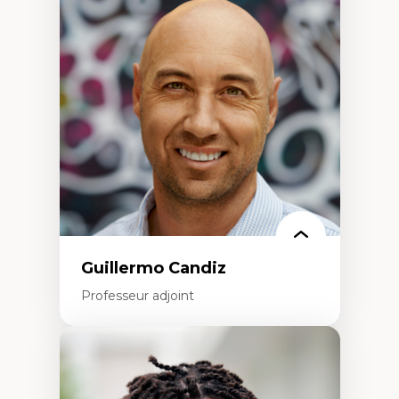
Didactique des sciences – processus
d’enquête et culture scientifique
Éducation en milieu minoritaire –
construction identitaire et conscience
critique
Technologies éducatives – ludification et
programmation pédagogique
La langue dans toutes les matières –
environnement discursif et langage
scientifique
Guillermo Candiz
Professeur adjoint
Expertises
Trajectoires migratoires
Migrations forcées