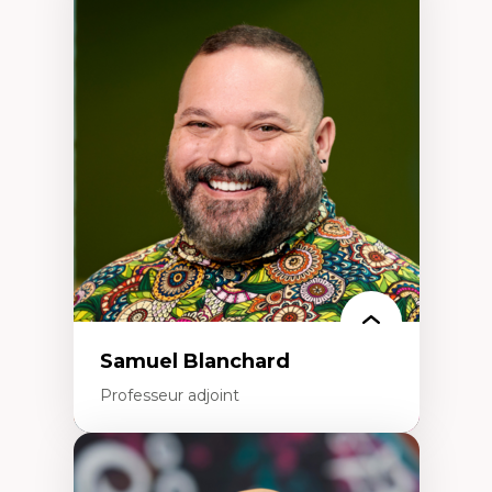
Expertises
Discours sur la ville et représentations
Mosquées, formes et usages au Canada
Reconnaissance et représentations des
communautés immigrantes dans l'espace
urbain
Design architectural et urbain
Patrimoine et patrimonialisation
Études postcoloniales et décolonisation des
savoirs
Samuel Blanchard
Professeur adjoint
Expertises