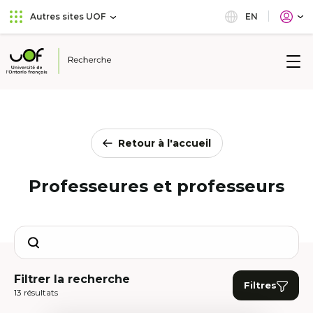
Aller
Passer
EN
Autres sites UOF
au
au
menu
contenu
principal
Université
de
l'Ontario
français
Retour à l'accueil
Professeures et professeurs
Search
Filtrer la recherche
Filtres
13 résultats