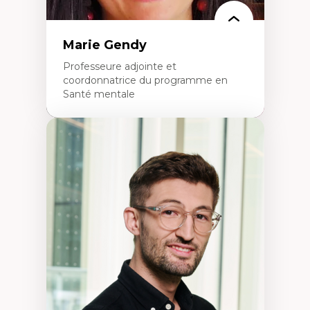
Marie Gendy
Professeure adjointe et
coordonnatrice du programme en
Santé mentale
Expertises
Neuropsychiatrie et neurosciences
Direction d'essais cliniques
Analyse des politiques et pratiques en santé
mentale
Développement de protocoles d'essais
cliniques
Collaboration interfonctionnelle
Leadership en recherche clinique
Développement de cadres politiques
Collaboration avec des entreprises
pharmaceutiques
Rédaction de publications et de rapports
politiques
Enseignement et mentorat