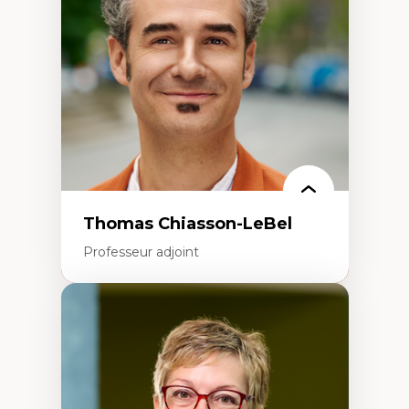
Écologie industrielle
Aménagement durable du territoire
Développement régional
Coopératives
Télétravail en milieu rural francophone
Transition socio-écologique
Thomas Chiasson-LeBel
Professeur adjoint
Expertises
Théories du développement
Économie politique comparée
Élites économiques
Sociologie économique
Extractivisme