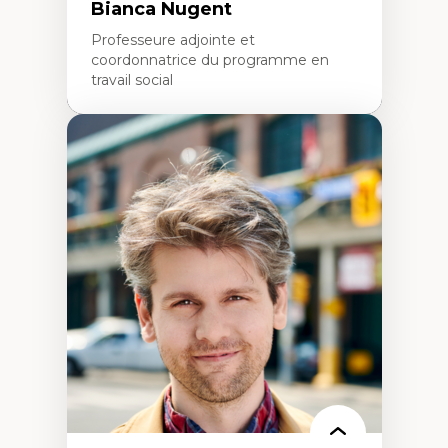
Bianca Nugent
Professeure adjointe et
coordonnatrice du programme en
travail social
Expertises
Travail social, action et justice sociale
Fondements de l’intervention et des
nouvelles pratiques en travail social et en
éducation inclusive
Minorités linguistiques, offre active et
francophonie plurielle en contexte
linguistique minoritaire
Études critiques sur le handicap, la
neurodiversité, l'agentivité et les injustices
épistémiques
Intersectionnalité et réalités 2SLGBTQ+
Méthodes d’interventions et approches
antiraciste, décoloniale, anti-oppressive
Approche interculturelle critique
Pair-aidance, proche aidance, famille
choisie et soutien mutuel
Intervention de groupe, communautaire,
familiale et interpersonnelle