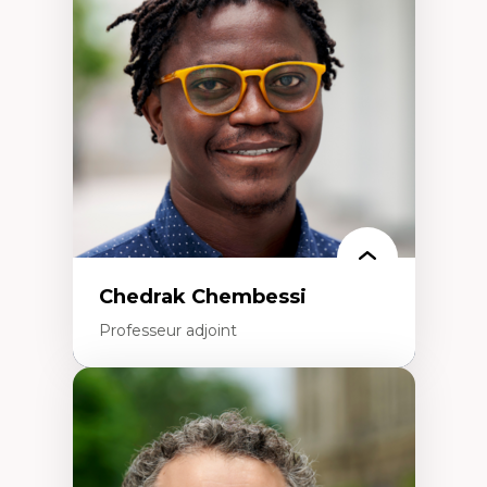
Études des frontières; Enjeux géopolitiques
des migrations
Politiques migratoires
Réfugiés
Demandeurs d’asile
Migrations irrégulières
Migrations temporaires
Migration et changement climatique
Migration et développement
Chedrak Chembessi
Professeur adjoint
Expertises
Économie circulaire
Modèles d’affaires durables
Histoire des faits économiques
Gestion durable des ressources naturelles