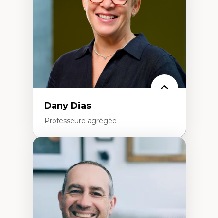
Classes sociales
Mouvements sociaux
Théories de l’État
Dany Dias
Professeure agrégée
Expertises
Pédagogies critiques et justice sociale
Éthique relationnelle et sollicitude en
éducation
Décolonisation et autochtonisation de la
formation à l’enseignement
Littératie et didactique du français
Éducation inclusive