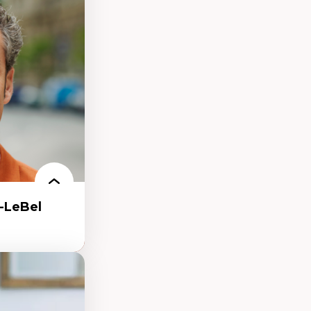
eux géopolitiques
 climatique
ent
-LeBel
nt
arée