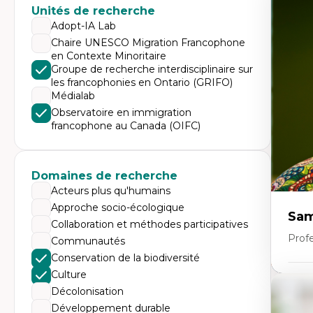
Expe
Unités de recherche
Mé
Adopt-IA Lab
Ac
Chaire UNESCO Migration Francophone
Ap
en Contexte Minoritaire
Co
Co
Groupe de recherche interdisciplinaire sur
Ét
les francophonies en Ontario (GRIFO)
Re
Médialab
Tr
Observatoire en immigration
francophone au Canada (OIFC)
Domaines de recherche
Acteurs plus qu'humains
Approche socio-écologique
Sam
Collaboration et méthodes participatives
Profe
Communautés
Conservation de la biodiversité
Culture
Expe
Décolonisation
Di
Développement durable