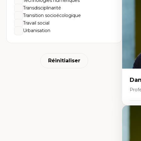
Technologies numériques
Hi
Ge
Transdisciplinarité
Éc
Transition socioécologique
Am
Dé
Travail social
Co
Urbanisation
Té
Tr
Réinitialiser
Dan
Prof
Expe
Pé
Éth
éd
Dé
fo