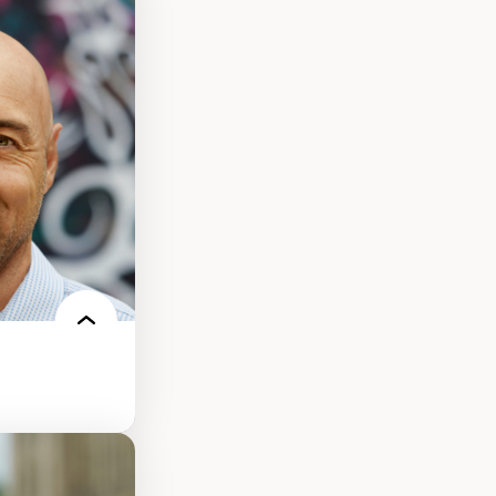
présentations
es au Canada
ntations des
s dans l'espace
rbain
isation
écolonisation des