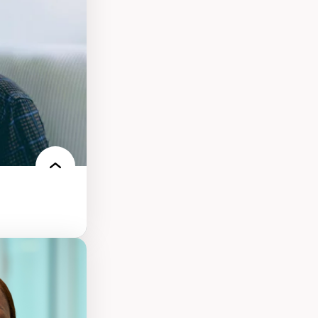
ires médiatiques
des auditoires
ts numériques à