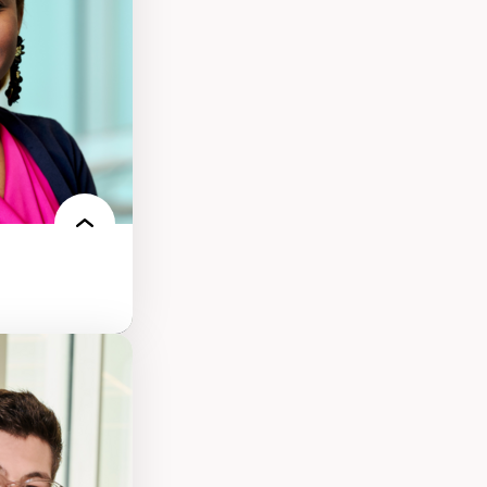
s et l’IA
qualitative sur
ues de recherche
ersonne
nnah Arendt
e numérique
 normes
 et adoption des
sage innovantes
 du nouveau
n milieu