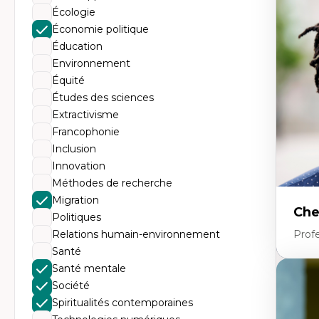
d’
Écologie
Éd
co
Économie politique
cr
Éducation
Te
pr
Environnement
La
Équité
en
sci
Études des sciences
Extractivisme
Francophonie
Inclusion
Innovation
Méthodes de recherche
Migration
Che
Politiques
Relations humain-environnement
Profe
Santé
Santé mentale
Expe
Société
Éc
Spiritualités contemporaines
Mo