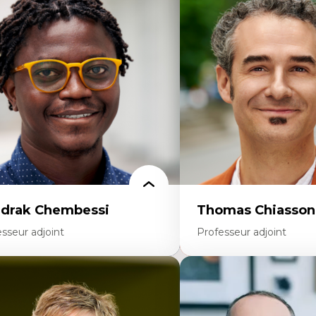
enquête et culture scientifique
Trajectoires migratoires
ucation en milieu minoritaire –
Migrations forcées
nstruction identitaire et conscience
Études des frontières; Enj
itique
des migrations
chnologies éducatives – ludification et
Politiques migratoires
ogrammation pédagogique
Réfugiés
 langue dans toutes les matières –
Demandeurs d’asile
vironnement discursif et langage
Migrations irrégulières
entifique
Migrations temporaires
Migration et changement
Migration et développem
drak Chembessi
Thomas Chiasson
sseur adjoint
Professeur adjoint
rtises
Expertises
onomie circulaire
Théories du développeme
dèles d’affaires durables
Économie politique comp