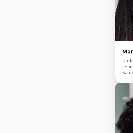
en
Mar
Profe
coor
Sant
Expe
Ne
Dir
An
me
Dé
cl
Co