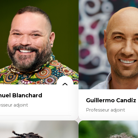
rtises
Expertises
thodes de recherche
Discours sur la ville et re
teurs plus qu'humains
Mosquées, formes et usag
proches socio-écologiques
Reconnaissance et représe
nservation de la biodiversité
communautés immigrante
llaboration et méthodes participatives
urbain
udes des sciences
Design architectural et u
lations humain-environnement
Patrimoine et patrimonial
ansdisciplinarité
Études postcoloniales et d
savoirs
uel Blanchard
Guillermo Candiz
sseur adjoint
Professeur adjoint
rtises
Expertises
dactique des sciences – processus