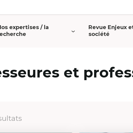
os expertises / la
Revue Enjeux e
uvrir
Ouvrir
recherche
société
e
le
menu
menu
esseures et profes
sultats