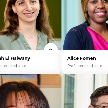
ttératie et didactique du français
travers les données massive
ucation inclusive
Recherche quantitative et 
rmation à l’enseignement en contexte
les auditoires médiatiques
ancophone minoritaire
Épistémologie des techniq
ntité linguistique et culturelle
numérique et l’IA
cherche-action et approches
Théorie des droits de la p
rticipatives
La pensée politique d’Ha
adership éducatif et pratiques réflexives
La pensée politique à l’èr
ucation durable et bien-être en
Justice internationale et
seignement
internationales
ah El Halwany
Alice Fomen
esseure adjointe
Professeure adjointe
rtises
Expertises
s apports pédagogiques des théories de
Acceptabilité, acceptation
affect, du posthumanisme, du féminisme
technologies
ns l'éducation aux sciences
Technologies d'apprentis
apprentissage des sciences/STIM dans une
Insertion professionnelle
rspective socioécologique de care
personnel enseignant
insertion professionnelle des
Construction identitaire e