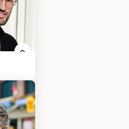
our la formation
s environnements
nt.e.s
re des
es et
condes et
e