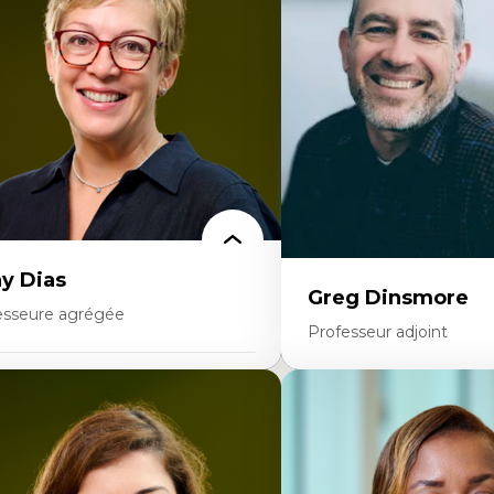
stoire des faits économiques
Élites économiques
stion durable des ressources naturelles
Sociologie économique
ologie industrielle
Extractivisme
énagement durable du territoire
Classes sociales
veloppement régional
Mouvements sociaux
opératives
Théories de l’État
létravail en milieu rural francophone
ansition socio-écologique
y Dias
Greg Dinsmore
esseure agrégée
Professeur adjoint
rtises
Expertises
dagogies critiques et justice sociale
ique relationnelle et sollicitude en
Fragmentation des audito
ucation
Analyse multi-plateforme 
colonisation et autochtonisation de la
médiatiques
rmation à l’enseignement
Analyse des comportemen