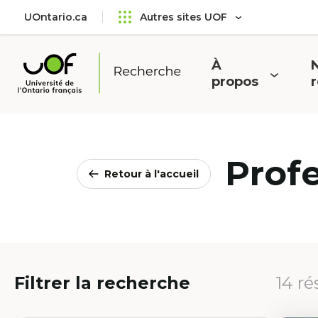
Aller
Passer
UOntario.ca
Autres sites UOF
au
au
menu
contenu
principal
À
N
Ouvrir
O
propos
Université
le
l
de
menu
l'Ontario
français
Prof
Retour à l'accueil
Filtrer la recherche
14 ré