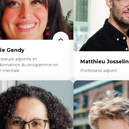
seignant.e.s
minoritaire francophone
Technologies éducatives p
continue
ie Gendy
sseure adjointe et
Matthieu Josselin
donnatrice du programme en
é mentale
Professeur adjoint
rtises
Expertises
uropsychiatrie et neurosciences
Ethnographie critique de
ection d'essais cliniques
d’apprentissage des étudia
alyse des politiques et pratiques en santé
Approche transdisciplinai
ntale
compétences socioaffectiv
veloppement de protocoles d'essais
interculturelles
iniques
Didactique des langues se
llaboration interfonctionnelle
compétence pragmatiqu