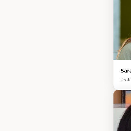
Li
Éd
Fo
fr
Ide
Re
pa
Le
Éd
en
Sar
Prof
Expe
Le
l'
da
L'
pe
L’