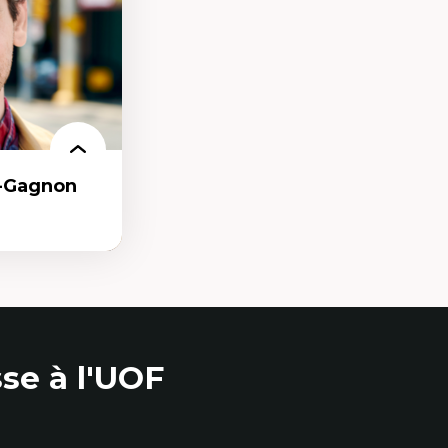
e qualitative
r-Gagnon
as
se à l'UOF
et communication