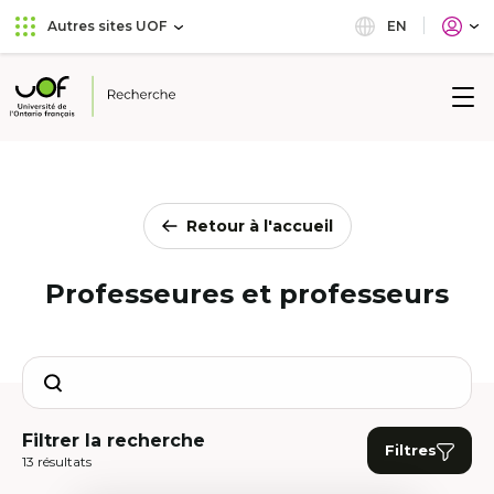
Aller
Passer
EN
Autres sites UOF
au
au
menu
contenu
principal
Université
de
l'Ontario
français
Retour à l'accueil
Professeures et professeurs
Search
Filtrer la recherche
Filtres
13 résultats