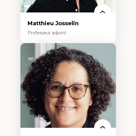
Matthieu Josselin
Professeur adjoint
Expertises
Ethnographie critique des environnements
d’apprentissage des étudiant.e.s
Approche transdisciplinaire des
compétences socioaffectives et
interculturelles
Didactique des langues secondes et
compétence pragmatique
Andragogie
Méthodologies de recherche qualitative