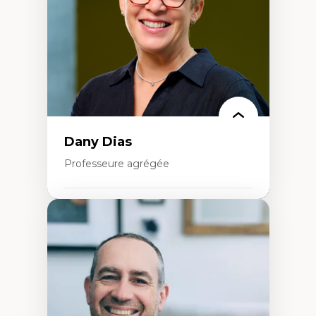
Classes sociales
Mouvements sociaux
Théories de l’État
Dany Dias
Professeure agrégée
Expertises
Pédagogies critiques et justice sociale
Éthique relationnelle et sollicitude en
éducation
Décolonisation et autochtonisation de la
formation à l’enseignement
Littératie et didactique du français
Éducation inclusive
Formation à l’enseignement en contexte