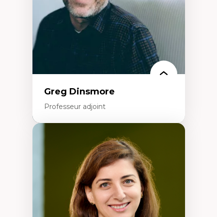
francophone minoritaire
Identité linguistique et culturelle
Recherche-action et approches
participatives
Leadership éducatif et pratiques réflexives
Éducation durable et bien-être en
enseignement
Greg Dinsmore
Professeur adjoint
Expertises
Fragmentation des auditoires médiatiques
Analyse multi-plateforme des auditoires
médiatiques
Analyse des comportements numériques à
travers les données massives et l’IA
Recherche quantitative et qualitative sur
les auditoires médiatiques
Épistémologie des techniques de recherche
numérique et l’IA