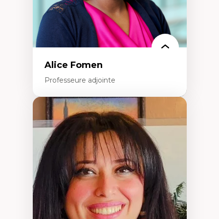
Alice Fomen
Professeure adjointe
Expertises
Acceptabilité, acceptation et adoption des
technologies
Technologies d'apprentissage innovantes
Insertion professionnelle du nouveau
personnel enseignant
Construction identitaire en milieu
minoritaire francophone
Technologies éducatives pour la formation
continue