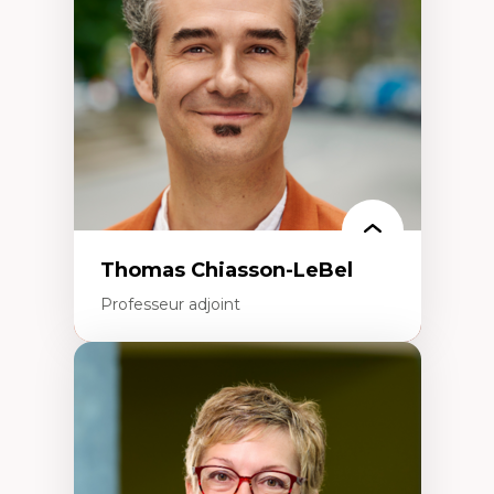
Écologie industrielle
Aménagement durable du territoire
Développement régional
Coopératives
Télétravail en milieu rural francophone
Transition socio-écologique
Thomas Chiasson-LeBel
Professeur adjoint
Expertises
Théories du développement
Économie politique comparée
Élites économiques
Sociologie économique
Extractivisme