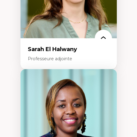
Théorie des droits de la personne
La pensée politique d’Hannah Arendt
La pensée politique à l’ère numérique
Justice internationale et normes
internationales
Sarah El Halwany
Professeure adjointe
Expertises
Les apports pédagogiques des théories de
l'affect, du posthumanisme, du féminisme
dans l'éducation aux sciences
L'apprentissage des sciences/STIM dans une
perspective socioécologique de care
L’insertion professionnelle des
enseignant.e.s