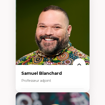
Expertises
Discours sur la ville et représentations
Mosquées, formes et usages au Canada
Reconnaissance et représentations des
communautés immigrantes dans l'espace
urbain
Design architectural et urbain
Patrimoine et patrimonialisation
Études postcoloniales et décolonisation des
savoirs
Samuel Blanchard
Professeur adjoint
Expertises
Didactique des sciences – processus