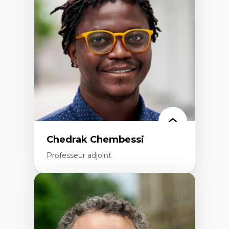
Études des frontières; Enjeux géopolitiques
des migrations
Politiques migratoires
Réfugiés
Demandeurs d’asile
Migrations irrégulières
Migrations temporaires
Migration et changement climatique
Migration et développement
Chedrak Chembessi
Professeur adjoint
Expertises
Économie circulaire
Modèles d’affaires durables
Histoire des faits économiques
Gestion durable des ressources naturelles