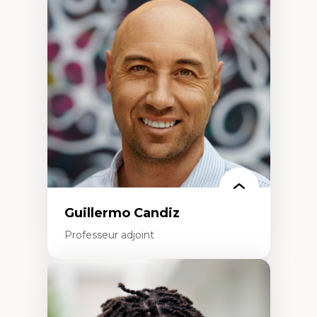
d’enquête et culture scientifique
Éducation en milieu minoritaire –
construction identitaire et conscience
critique
Technologies éducatives – ludification et
programmation pédagogique
La langue dans toutes les matières –
environnement discursif et langage
scientifique
Guillermo Candiz
Professeur adjoint
Expertises
Trajectoires migratoires
Migrations forcées