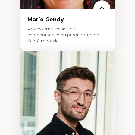
Marie Gendy
Professeure adjointe et
coordonnatrice du programme en
Santé mentale
Expertises
Neuropsychiatrie et neurosciences
Direction d'essais cliniques
Analyse des politiques et pratiques en santé
mentale
Développement de protocoles d'essais
cliniques
Collaboration interfonctionnelle
Leadership en recherche clinique
Développement de cadres politiques
Collaboration avec des entreprises
pharmaceutiques
Rédaction de publications et de rapports
politiques
Enseignement et mentorat