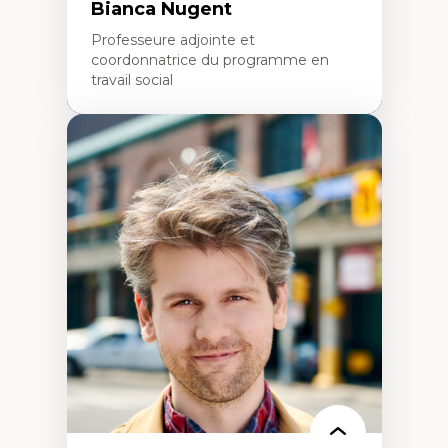
Bianca Nugent
Professeure adjointe et
coordonnatrice du programme en
travail social
Expertises
Travail social, action et justice sociale
Fondements de l’intervention et des
nouvelles pratiques en travail social et en
éducation inclusive
Minorités linguistiques, offre active et
francophonie plurielle en contexte
linguistique minoritaire
Études critiques sur le handicap, la
neurodiversité, l'agentivité et les injustices
épistémiques
Intersectionnalité et réalités 2SLGBTQ+
Méthodes d’interventions et approches
antiraciste, décoloniale, anti-oppressive
Approche interculturelle critique
Pair-aidance, proche aidance, famille
choisie et soutien mutuel
Intervention de groupe, communautaire,
familiale et interpersonnelle