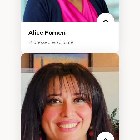
Alice Fomen
Professeure adjointe
Expertises
Acceptabilité, acceptation et adoption des
technologies
Technologies d'apprentissage innovantes
Insertion professionnelle du nouveau
personnel enseignant
Construction identitaire en milieu
minoritaire francophone
Technologies éducatives pour la formation
continue