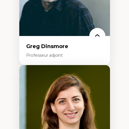
Recherche-action et approches
participatives
Leadership éducatif et pratiques réflexives
Éducation durable et bien-être en
enseignement
Greg Dinsmore
Professeur adjoint
Expertises
Fragmentation des auditoires médiatiques
Analyse multi-plateforme des auditoires
médiatiques
Analyse des comportements numériques à
travers les données massives et l’IA
Recherche quantitative et qualitative sur
les auditoires médiatiques
Épistémologie des techniques de recherche
numérique et l’IA
Théorie des droits de la personne
La pensée politique d’Hannah Arendt