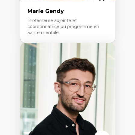
Marie Gendy
Professeure adjointe et
coordonnatrice du programme en
Santé mentale
Expertises
Neuropsychiatrie et neurosciences
Direction d'essais cliniques
Analyse des politiques et pratiques en santé
mentale
Développement de protocoles d'essais
cliniques
Collaboration interfonctionnelle
Leadership en recherche clinique
Développement de cadres politiques
Collaboration avec des entreprises
pharmaceutiques
Rédaction de publications et de rapports
politiques
Enseignement et mentorat