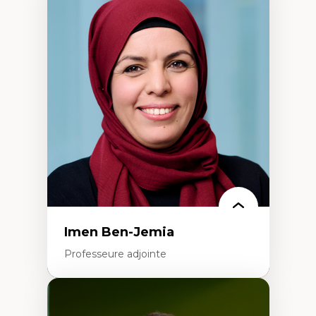
Expertises
Méthodes de recherche
Acteurs plus qu'humains
Approches socio-écologiques
Conservation de la biodiversité
Collaboration et méthodes participatives
Études des sciences
Relations humain-environnement
Transdisciplinarité
Imen Ben-Jemia
Professeure adjointe
Expertises