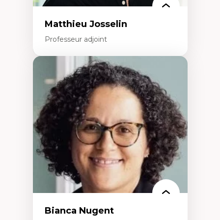
Matthieu Josselin
Professeur adjoint
Expertises
Ethnographie critique des environnements
d’apprentissage des étudiant.e.s
Approche transdisciplinaire des
compétences socioaffectives et
interculturelles
Didactique des langues secondes et
compétence pragmatique
Andragogie
Méthodologies de recherche qualitative
Bianca Nugent