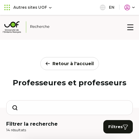
Aller
Passer
EN
Autres sites UOF
au
au
menu
contenu
principal
Université
de
l'Ontario
français
Retour à l'accueil
Professeures et professeurs
Search
Filtrer la recherche
Filtres
14 résultats