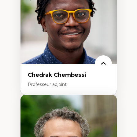
Politiques migratoires
Réfugiés
Demandeurs d’asile
Migrations irrégulières
Migrations temporaires
Migration et changement climatique
Migration et développement
Chedrak Chembessi
Professeur adjoint
Expertises
Économie circulaire
Modèles d’affaires durables
Histoire des faits économiques
Gestion durable des ressources naturelles
Écologie industrielle