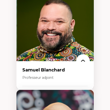
Discours sur la ville et représentations
Mosquées, formes et usages au Canada
Reconnaissance et représentations des
communautés immigrantes dans l'espace
urbain
Design architectural et urbain
Patrimoine et patrimonialisation
Études postcoloniales et décolonisation des
savoirs
Samuel Blanchard
Professeur adjoint
Expertises
Didactique des sciences – processus
d’enquête et culture scientifique
Éducation en milieu minoritaire –