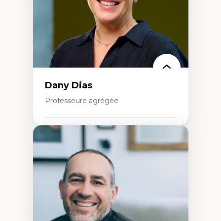
Théories de l’État
Dany Dias
Professeure agrégée
Expertises
Pédagogies critiques et justice sociale
Éthique relationnelle et sollicitude en
éducation
Décolonisation et autochtonisation de la
formation à l’enseignement
Littératie et didactique du français
Éducation inclusive
Formation à l’enseignement en contexte
francophone minoritaire
Identité linguistique et culturelle