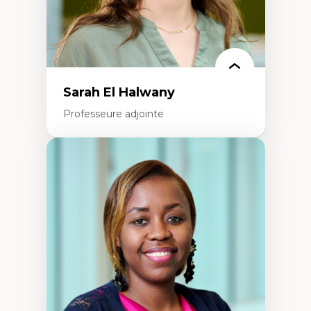
La pensée politique à l’ère numérique
Justice internationale et normes
internationales
Sarah El Halwany
Professeure adjointe
Expertises
Les apports pédagogiques des théories de
l'affect, du posthumanisme, du féminisme
dans l'éducation aux sciences
L'apprentissage des sciences/STIM dans une
perspective socioécologique de care
L’insertion professionnelle des
enseignant.e.s