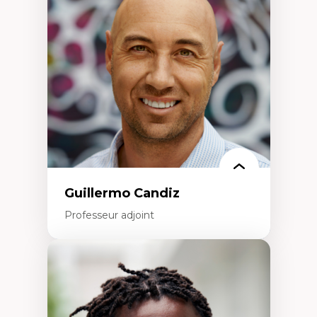
construction identitaire et conscience
critique
Technologies éducatives – ludification et
programmation pédagogique
La langue dans toutes les matières –
environnement discursif et langage
scientifique
Guillermo Candiz
Professeur adjoint
Expertises
Trajectoires migratoires
Migrations forcées
Études des frontières; Enjeux géopolitiques
des migrations