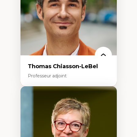
Aménagement durable du territoire
Développement régional
Coopératives
Télétravail en milieu rural francophone
Transition socio-écologique
Thomas Chiasson-LeBel
Professeur adjoint
Expertises
Théories du développement
Économie politique comparée
Élites économiques
Sociologie économique
Extractivisme
Classes sociales
Mouvements sociaux