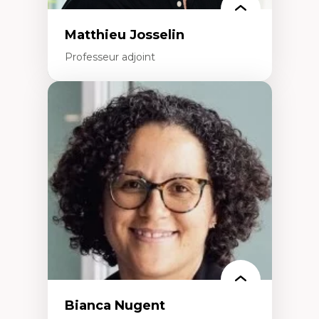
Matthieu Josselin
Professeur adjoint
Expertises
Ethnographie critique des environnements
d’apprentissage des étudiant.e.s
Approche transdisciplinaire des
compétences socioaffectives et
interculturelles
Didactique des langues secondes et
compétence pragmatique
Andragogie
Méthodologies de recherche qualitative
Bianca Nugent