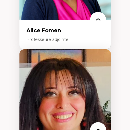
Alice Fomen
Professeure adjointe
Expertises
Acceptabilité, acceptation et adoption des
technologies
Technologies d'apprentissage innovantes
Insertion professionnelle du nouveau
personnel enseignant
Construction identitaire en milieu
minoritaire francophone
Technologies éducatives pour la formation
continue