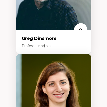
Identité linguistique et culturelle
Recherche-action et approches
participatives
Leadership éducatif et pratiques réflexives
Éducation durable et bien-être en
enseignement
Greg Dinsmore
Professeur adjoint
Expertises
Fragmentation des auditoires médiatiques
Analyse multi-plateforme des auditoires
médiatiques
Analyse des comportements numériques à
travers les données massives et l’IA
Recherche quantitative et qualitative sur
les auditoires médiatiques
Épistémologie des techniques de recherche
numérique et l’IA
Théorie des droits de la personne
La pensée politique d’Hannah Arendt