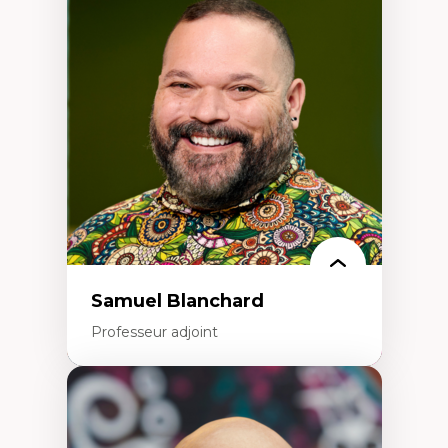
Discours sur la ville et représentations
Mosquées, formes et usages au Canada
Reconnaissance et représentations des
communautés immigrantes dans l'espace
urbain
Design architectural et urbain
Patrimoine et patrimonialisation
Études postcoloniales et décolonisation des
savoirs
Samuel Blanchard
Professeur adjoint
Expertises
Didactique des sciences – processus
d’enquête et culture scientifique