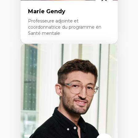
Marie Gendy
Professeure adjointe et
coordonnatrice du programme en
Santé mentale
Expertises
Neuropsychiatrie et neurosciences
Direction d'essais cliniques
Analyse des politiques et pratiques en santé
mentale
Développement de protocoles d'essais
cliniques
Collaboration interfonctionnelle
Leadership en recherche clinique
Développement de cadres politiques
Collaboration avec des entreprises
pharmaceutiques
Rédaction de publications et de rapports
politiques
Enseignement et mentorat