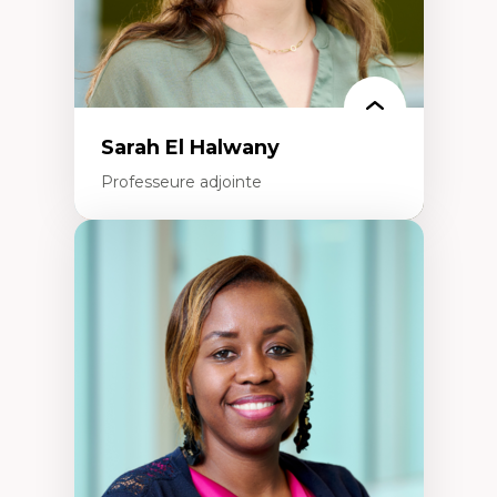
La pensée politique à l’ère numérique
Justice internationale et normes
internationales
Sarah El Halwany
Professeure adjointe
Expertises
Les apports pédagogiques des théories de
l'affect, du posthumanisme, du féminisme
dans l'éducation aux sciences
L'apprentissage des sciences/STIM dans une
perspective socioécologique de care
L’insertion professionnelle des
enseignant.e.s