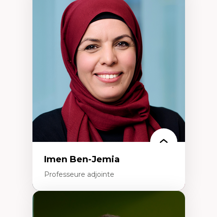
Expertises
Méthodes de recherche
Acteurs plus qu'humains
Approches socio-écologiques
Conservation de la biodiversité
Collaboration et méthodes participatives
Études des sciences
Relations humain-environnement
Transdisciplinarité
Imen Ben-Jemia
Professeure adjointe
Expertises