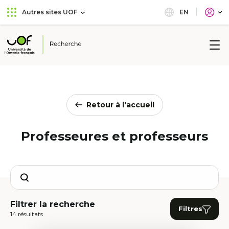
Aller
Passer
EN
Autres sites UOF
au
au
menu
contenu
principal
Université
de
l'Ontario
français
Retour à l'accueil
Professeures et professeurs
Search
Filtrer la recherche
Filtres
14 résultats