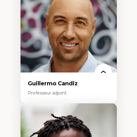
Éducation en milieu minoritaire –
construction identitaire et conscience
critique
Technologies éducatives – ludification et
programmation pédagogique
La langue dans toutes les matières –
environnement discursif et langage
scientifique
Guillermo Candiz
Professeur adjoint
Expertises
Trajectoires migratoires
Migrations forcées
Études des frontières; Enjeux géopolitiques
des migrations