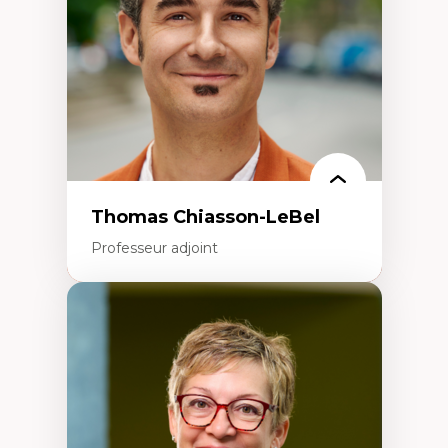
Aménagement durable du territoire
Développement régional
Coopératives
Télétravail en milieu rural francophone
Transition socio-écologique
Thomas Chiasson-LeBel
Professeur adjoint
Expertises
Théories du développement
Économie politique comparée
Élites économiques
Sociologie économique
Extractivisme
Classes sociales
Mouvements sociaux