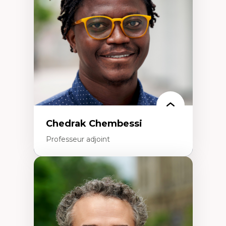
Politiques migratoires
Réfugiés
Demandeurs d’asile
Migrations irrégulières
Migrations temporaires
Migration et changement climatique
Migration et développement
Chedrak Chembessi
Professeur adjoint
Expertises
Économie circulaire
Modèles d’affaires durables
Histoire des faits économiques
Gestion durable des ressources naturelles
Écologie industrielle