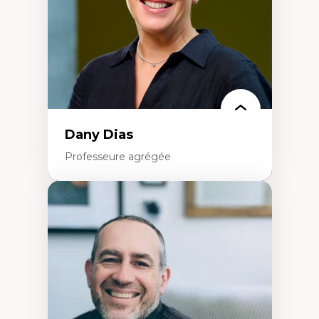
Théories de l’État
Dany Dias
Professeure agrégée
Expertises
Pédagogies critiques et justice sociale
Éthique relationnelle et sollicitude en
éducation
Décolonisation et autochtonisation de la
formation à l’enseignement
Littératie et didactique du français
Éducation inclusive
Formation à l’enseignement en contexte
francophone minoritaire