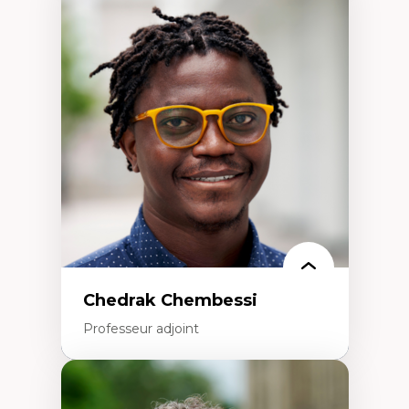
Expertises
Discours sur la ville et représentations
Mosquées, formes et usages au Canada
Reconnaissance et représentations des
communautés immigrantes dans l'espace
urbain
Design architectural et urbain
Patrimoine et patrimonialisation
Études postcoloniales et décolonisation des
savoirs
Chedrak Chembessi
Professeur adjoint
Expertises