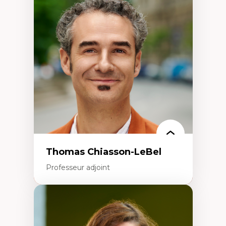
Économie circulaire
Modèles d’affaires durables
Histoire des faits économiques
Gestion durable des ressources naturelles
Écologie industrielle
Aménagement durable du territoire
Développement régional
Coopératives
Télétravail en milieu rural francophone
Transition socio-écologique
Thomas Chiasson-LeBel
Professeur adjoint
Expertises
Théories du développement
Économie politique comparée