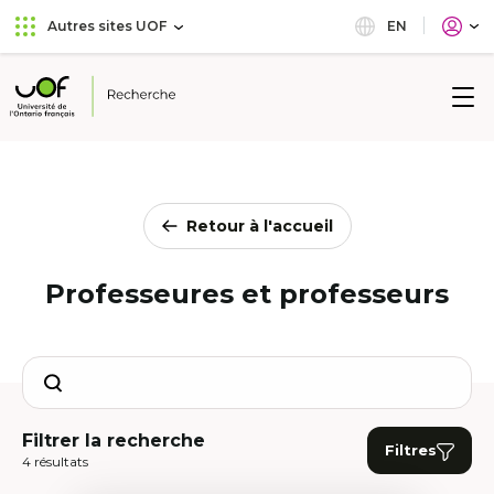
Aller
Passer
EN
Autres sites UOF
au
au
menu
contenu
principal
Université
de
l'Ontario
français
Retour à l'accueil
Professeures et professeurs
Search
Filtrer la recherche
Filtres
4 résultats