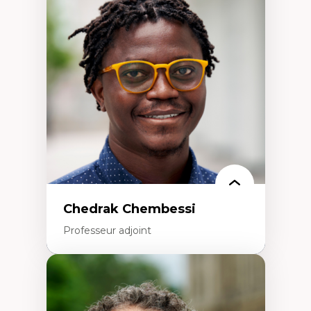
Trajectoires migratoires
Migrations forcées
Études des frontières; Enjeux géopolitiques
des migrations
Politiques migratoires
Réfugiés
Demandeurs d’asile
Migrations irrégulières
Migrations temporaires
Migration et changement climatique
Migration et développement
Chedrak Chembessi
Professeur adjoint
Expertises
Économie circulaire
Modèles d’affaires durables