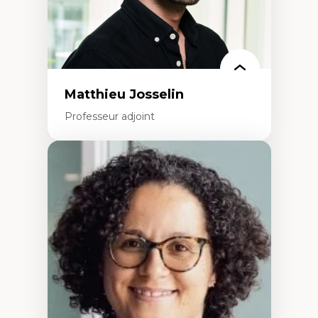
Rédaction de publications et de rapports
politiques
Enseignement et mentorat
Matthieu Josselin
Professeur adjoint
Expertises
Ethnographie critique des environnements
d’apprentissage des étudiant.e.s
Approche transdisciplinaire des
compétences socioaffectives et
interculturelles
Didactique des langues secondes et
compétence pragmatique
Andragogie
Méthodologies de recherche qualitative