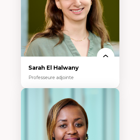
Recherche quantitative et qualitative sur
les auditoires médiatiques
Épistémologie des techniques de recherche
numérique et l’IA
Théorie des droits de la personne
La pensée politique d’Hannah Arendt
La pensée politique à l’ère numérique
Justice internationale et normes
internationales
Sarah El Halwany
Professeure adjointe
Expertises
Les apports pédagogiques des théories de
l'affect, du posthumanisme, du féminisme
dans l'éducation aux sciences
L'apprentissage des sciences/STIM dans une
perspective socioécologique de care
L’insertion professionnelle des
enseignant.e.s