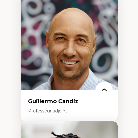
Expertises
Discours sur la ville et représentations
Mosquées, formes et usages au Canada
Reconnaissance et représentations des
communautés immigrantes dans l'espace
urbain
Design architectural et urbain
Patrimoine et patrimonialisation
Études postcoloniales et décolonisation des
savoirs
Guillermo Candiz
Professeur adjoint
Expertises