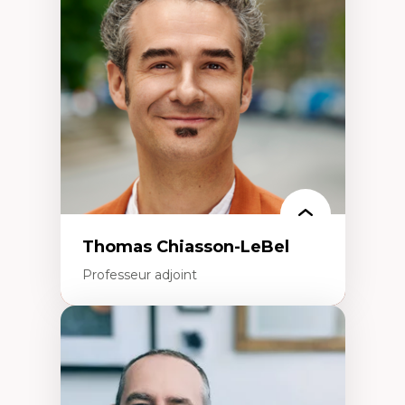
Histoire des faits économiques
Gestion durable des ressources naturelles
Écologie industrielle
Aménagement durable du territoire
Développement régional
Coopératives
Télétravail en milieu rural francophone
Transition socio-écologique
Thomas Chiasson-LeBel
Professeur adjoint
Expertises
Théories du développement
Économie politique comparée
Élites économiques
Sociologie économique