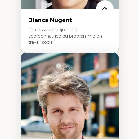
Bianca Nugent
Professeure adjointe et
coordonnatrice du programme en
travail social
Expertises
Travail social, action et justice sociale
Fondements de l’intervention et des
nouvelles pratiques en travail social et en
éducation inclusive
Minorités linguistiques, offre active et
francophonie plurielle en contexte
linguistique minoritaire
Études critiques sur le handicap, la
neurodiversité, l'agentivité et les injustices
épistémiques
Intersectionnalité et réalités 2SLGBTQ+
Méthodes d’interventions et approches
antiraciste, décoloniale, anti-oppressive
Approche interculturelle critique