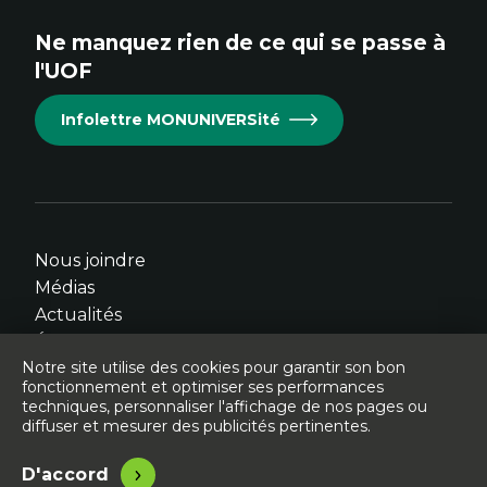
site.
site.
site.
site.
site.
Ne manquez rien de ce qui se passe à
Cet
Cet
Cet
Cet
Cet
l'UOF
hyperlien
hyperlien
hyperlien
hyperlien
hyperlien
s'ouvrira
s'ouvrira
s'ouvrira
s'ouvrira
s'ouvrira
Infolettre MONUNIVERSité
dans
dans
dans
dans
dans
une
une
une
une
une
nouvelle
nouvelle
nouvelle
nouvelle
nouvelle
fenêtre.
fenêtre.
fenêtre.
fenêtre.
fenêtre.
Nous joindre
Médias
Actualités
Événements
Notre site utilise des cookies pour garantir son bon
fonctionnement et optimiser ses performances
techniques, personnaliser l'affichage de nos pages ou
diffuser et mesurer des publicités pertinentes.
© Université de l'Ontario français - 2026
Légal
Accessibilité
D'accord
Site conçu, développé et hébergé par
Libéo