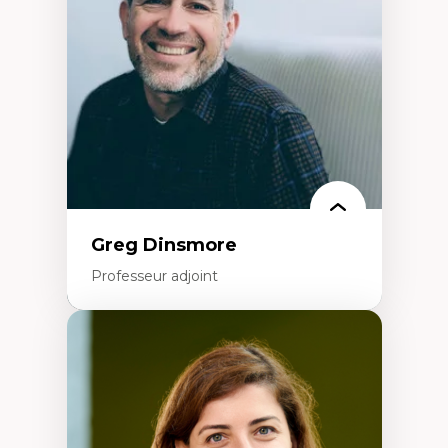
Extractivisme
Classes sociales
Mouvements sociaux
Théories de l’État
Greg Dinsmore
Professeur adjoint
Expertises
Fragmentation des auditoires médiatiques
Analyse multi-plateforme des auditoires
médiatiques
Analyse des comportements numériques à
travers les données massives et l’IA