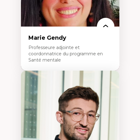
Marie Gendy
Professeure adjointe et
coordonnatrice du programme en
Santé mentale
Expertises
Neuropsychiatrie et neurosciences
Direction d'essais cliniques
Analyse des politiques et pratiques en santé
mentale
Développement de protocoles d'essais
cliniques
Collaboration interfonctionnelle
Leadership en recherche clinique
Développement de cadres politiques
Collaboration avec des entreprises
pharmaceutiques