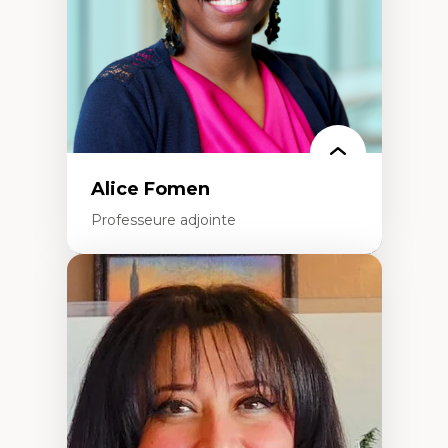
Alice Fomen
Professeure adjointe
Expertises
Acceptabilité, acceptation et adoption des
technologies
Technologies d'apprentissage innovantes
Insertion professionnelle du nouveau
personnel enseignant
Construction identitaire en milieu
minoritaire francophone
Technologies éducatives pour la formation
continue