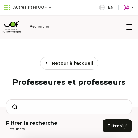
Aller
Passer
EN
Autres sites UOF
au
au
menu
contenu
principal
Université
de
l'Ontario
français
Retour à l'accueil
Professeures et professeurs
Search
Filtrer la recherche
Filtres
11 résultats