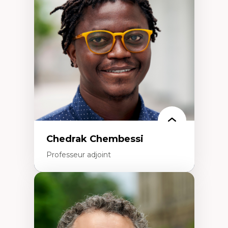
Études des frontières; Enjeux géopolitiques
des migrations
Politiques migratoires
Réfugiés
Demandeurs d’asile
Migrations irrégulières
Migrations temporaires
Migration et changement climatique
Migration et développement
Chedrak Chembessi
Professeur adjoint
Expertises
Économie circulaire
Modèles d’affaires durables
Histoire des faits économiques
Gestion durable des ressources naturelles