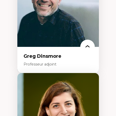
Classes sociales
Mouvements sociaux
Théories de l’État
Greg Dinsmore
Professeur adjoint
Expertises
Fragmentation des auditoires médiatiques
Analyse multi-plateforme des auditoires
médiatiques
Analyse des comportements numériques à
travers les données massives et l’IA
Recherche quantitative et qualitative sur
les auditoires médiatiques