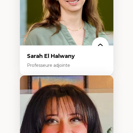
Épistémologie des techniques de recherche
numérique et l’IA
Théorie des droits de la personne
La pensée politique d’Hannah Arendt
La pensée politique à l’ère numérique
Justice internationale et normes
internationales
Sarah El Halwany
Professeure adjointe
Expertises
Les apports pédagogiques des théories de
l'affect, du posthumanisme, du féminisme
dans l'éducation aux sciences
L'apprentissage des sciences/STIM dans une
perspective socioécologique de care
L’insertion professionnelle des
enseignant.e.s