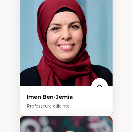
Expertises
Méthodes de recherche
Acteurs plus qu'humains
Approches socio-écologiques
Conservation de la biodiversité
Collaboration et méthodes participatives
Études des sciences
Relations humain-environnement
Transdisciplinarité
Imen Ben-Jemia
Professeure adjointe
Expertises