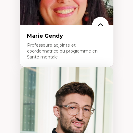
Marie Gendy
Professeure adjointe et
coordonnatrice du programme en
Santé mentale
Expertises
Neuropsychiatrie et neurosciences
Direction d'essais cliniques
Analyse des politiques et pratiques en santé
mentale
Développement de protocoles d'essais
cliniques
Collaboration interfonctionnelle
Leadership en recherche clinique
Développement de cadres politiques
Collaboration avec des entreprises
pharmaceutiques