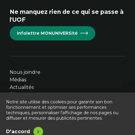
site.
site.
site.
site.
site.
Ne manquez rien de ce qui se passe à
Cet
Cet
Cet
Cet
Cet
l'UOF
hyperlien
hyperlien
hyperlien
hyperlien
hyperlien
s'ouvrira
s'ouvrira
s'ouvrira
s'ouvrira
s'ouvrira
Infolettre MONUNIVERSité
dans
dans
dans
dans
dans
une
une
une
une
une
nouvelle
nouvelle
nouvelle
nouvelle
nouvelle
fenêtre.
fenêtre.
fenêtre.
fenêtre.
fenêtre.
Nous joindre
Médias
Actualités
Événements
Notre site utilise des cookies pour garantir son bon
fonctionnement et optimiser ses performances
techniques, personnaliser l'affichage de nos pages ou
diffuser et mesurer des publicités pertinentes.
© Université de l'Ontario français - 2026
Légal
Accessibilité
D'accord
Site conçu, développé et hébergé par
Libéo