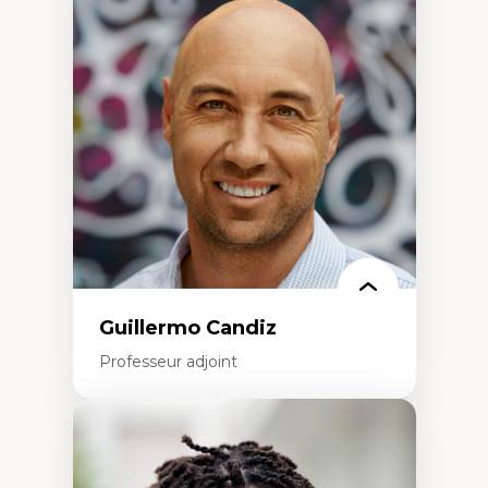
Discours sur la ville et représentations
Mosquées, formes et usages au Canada
Reconnaissance et représentations des
communautés immigrantes dans l'espace
urbain
Design architectural et urbain
Patrimoine et patrimonialisation
Études postcoloniales et décolonisation des
savoirs
Guillermo Candiz
Professeur adjoint
Expertises
Trajectoires migratoires
Migrations forcées