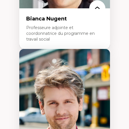
Bianca Nugent
Professeure adjointe et
coordonnatrice du programme en
travail social
Expertises
Travail social, action et justice sociale
Fondements de l’intervention et des
nouvelles pratiques en travail social et en
éducation inclusive
Minorités linguistiques, offre active et
francophonie plurielle en contexte
linguistique minoritaire
Études critiques sur le handicap, la
neurodiversité, l'agentivité et les injustices
épistémiques
Intersectionnalité et réalités 2SLGBTQ+
Méthodes d’interventions et approches
antiraciste, décoloniale, anti-oppressive
Approche interculturelle critique