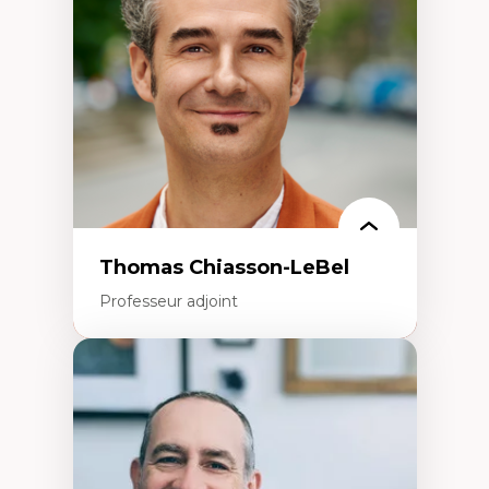
Écologie industrielle
Aménagement durable du territoire
Développement régional
Coopératives
Télétravail en milieu rural francophone
Transition socio-écologique
Thomas Chiasson-LeBel
Professeur adjoint
Expertises
Théories du développement
Économie politique comparée
Élites économiques
Sociologie économique
Extractivisme