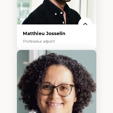
Rédaction de publications et de rapports
politiques
Enseignement et mentorat
Matthieu Josselin
Professeur adjoint
Expertises
Ethnographie critique des environnements
d’apprentissage des étudiant.e.s
Approche transdisciplinaire des
compétences socioaffectives et
interculturelles
Didactique des langues secondes et
compétence pragmatique
Andragogie
Méthodologies de recherche qualitative