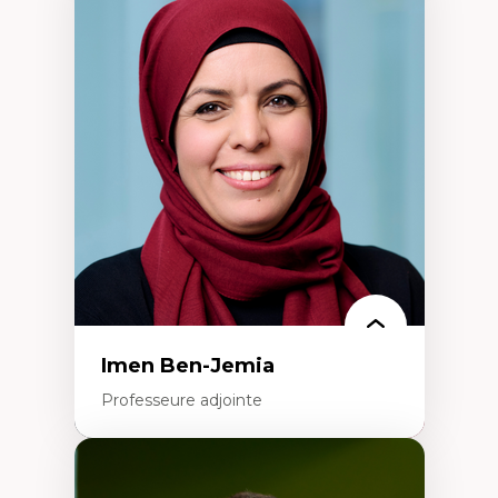
Expertises
Méthodes de recherche
Acteurs plus qu'humains
Approches socio-écologiques
Conservation de la biodiversité
Collaboration et méthodes participatives
Études des sciences
Relations humain-environnement
Transdisciplinarité
Imen Ben-Jemia
Professeure adjointe
Expertises