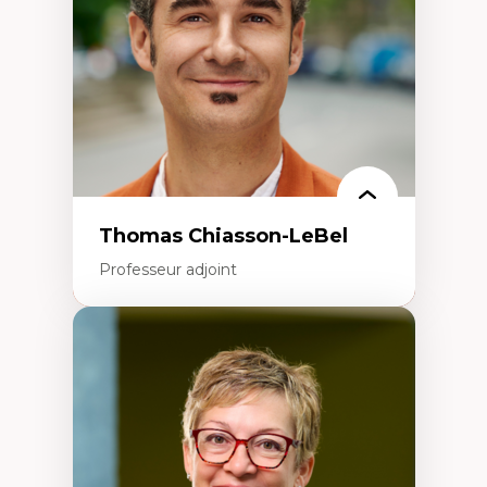
Aménagement durable du territoire
Développement régional
Coopératives
Télétravail en milieu rural francophone
Transition socio-écologique
Thomas Chiasson-LeBel
Professeur adjoint
Expertises
Théories du développement
Économie politique comparée
Élites économiques
Sociologie économique
Extractivisme
Classes sociales
Mouvements sociaux