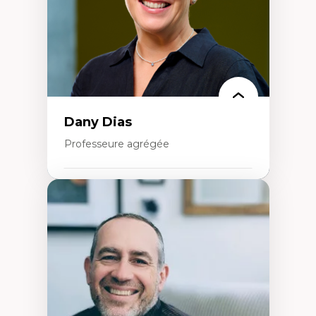
Théories de l’État
Dany Dias
Professeure agrégée
Expertises
Pédagogies critiques et justice sociale
Éthique relationnelle et sollicitude en
éducation
Décolonisation et autochtonisation de la
formation à l’enseignement
Littératie et didactique du français
Éducation inclusive
Formation à l’enseignement en contexte
francophone minoritaire
Identité linguistique et culturelle