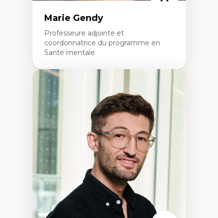
Marie Gendy
Professeure adjointe et
coordonnatrice du programme en
Santé mentale
Expertises
Neuropsychiatrie et neurosciences
Direction d'essais cliniques
Analyse des politiques et pratiques en santé
mentale
Développement de protocoles d'essais
cliniques
Collaboration interfonctionnelle
Leadership en recherche clinique
Développement de cadres politiques
Collaboration avec des entreprises
pharmaceutiques
Rédaction de publications et de rapports
politiques
Enseignement et mentorat