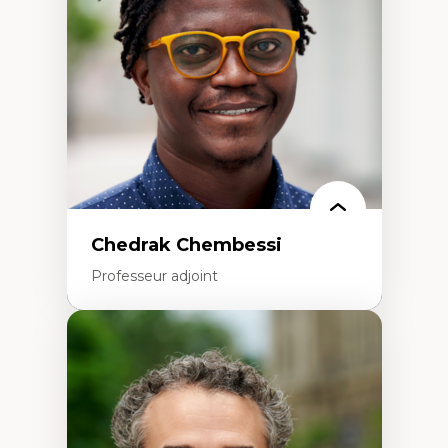
Politiques migratoires
Réfugiés
Demandeurs d’asile
Migrations irrégulières
Migrations temporaires
Migration et changement climatique
Migration et développement
Chedrak Chembessi
Professeur adjoint
Expertises
Économie circulaire
Modèles d’affaires durables
Histoire des faits économiques
Gestion durable des ressources naturelles
Écologie industrielle