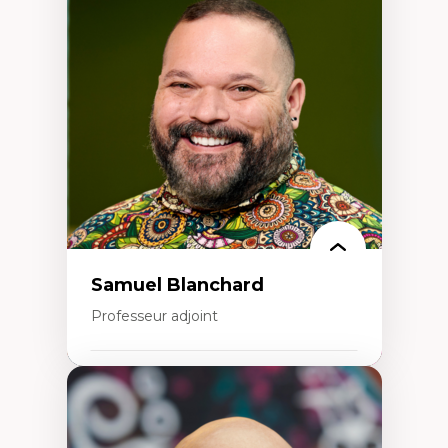
Discours sur la ville et représentations
Mosquées, formes et usages au Canada
Reconnaissance et représentations des
communautés immigrantes dans l'espace
urbain
Design architectural et urbain
Patrimoine et patrimonialisation
Études postcoloniales et décolonisation des
savoirs
Samuel Blanchard
Professeur adjoint
Expertises
Didactique des sciences – processus
d’enquête et culture scientifique
Éducation en milieu minoritaire –