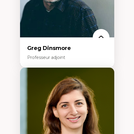
Recherche-action et approches
participatives
Leadership éducatif et pratiques réflexives
Éducation durable et bien-être en
enseignement
Greg Dinsmore
Professeur adjoint
Expertises
Fragmentation des auditoires médiatiques
Analyse multi-plateforme des auditoires
médiatiques
Analyse des comportements numériques à
travers les données massives et l’IA
Recherche quantitative et qualitative sur
les auditoires médiatiques
Épistémologie des techniques de recherche
numérique et l’IA
Théorie des droits de la personne
La pensée politique d’Hannah Arendt