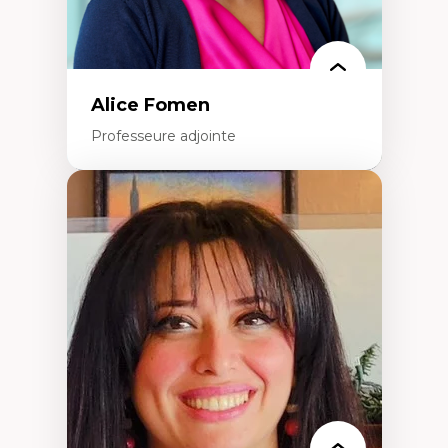
Alice Fomen
Professeure adjointe
Expertises
Acceptabilité, acceptation et adoption des
technologies
Technologies d'apprentissage innovantes
Insertion professionnelle du nouveau
personnel enseignant
Construction identitaire en milieu
minoritaire francophone
Technologies éducatives pour la formation
continue