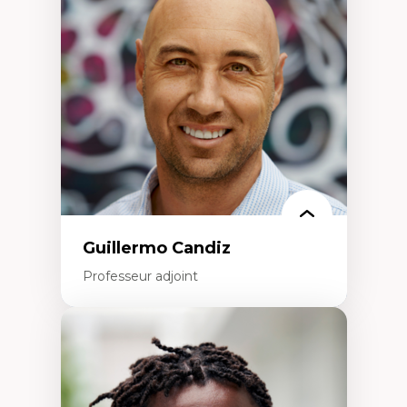
construction identitaire et conscience
critique
Technologies éducatives – ludification et
programmation pédagogique
La langue dans toutes les matières –
environnement discursif et langage
scientifique
Guillermo Candiz
Professeur adjoint
Expertises
Trajectoires migratoires
Migrations forcées
Études des frontières; Enjeux géopolitiques
des migrations