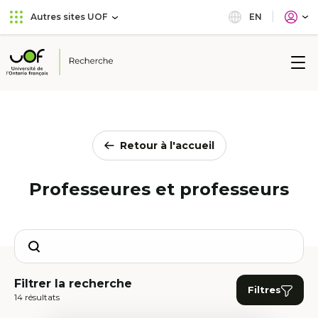
Aller
Passer
EN
Autres sites UOF
au
au
menu
contenu
principal
Université
de
l'Ontario
français
Retour à l'accueil
Professeures et professeurs
Search
Filtrer la recherche
Filtres
14 résultats