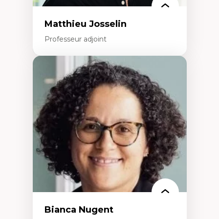
Matthieu Josselin
Professeur adjoint
Expertises
Ethnographie critique des environnements
d’apprentissage des étudiant.e.s
Approche transdisciplinaire des
compétences socioaffectives et
interculturelles
Didactique des langues secondes et
compétence pragmatique
Andragogie
Méthodologies de recherche qualitative
Bianca Nugent