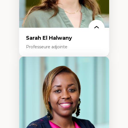
La pensée politique à l’ère numérique
Justice internationale et normes
internationales
Sarah El Halwany
Professeure adjointe
Expertises
Les apports pédagogiques des théories de
l'affect, du posthumanisme, du féminisme
dans l'éducation aux sciences
L'apprentissage des sciences/STIM dans une
perspective socioécologique de care
L’insertion professionnelle des
enseignant.e.s