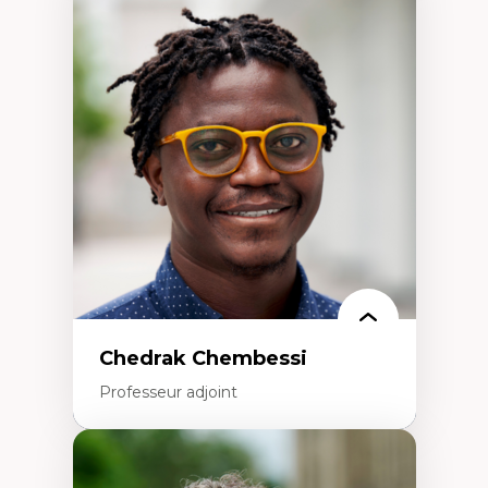
Expertises
Trajectoires migratoires
Migrations forcées
Études des frontières; Enjeux géopolitiques
des migrations
Politiques migratoires
Réfugiés
Demandeurs d’asile
Migrations irrégulières
Migrations temporaires
Migration et changement climatique
Migration et développement
Chedrak Chembessi
Professeur adjoint
Expertises