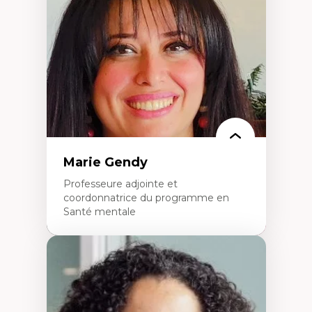
Élites économiques
Sociologie économique
Extractivisme
Classes sociales
Mouvements sociaux
Théories de l’État
Marie Gendy
Professeure adjointe et
coordonnatrice du programme en
Santé mentale
Expertises
Neuropsychiatrie et neurosciences
Direction d'essais cliniques
Analyse des politiques et pratiques en santé
mentale