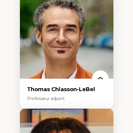
Économie circulaire
Modèles d’affaires durables
Histoire des faits économiques
Gestion durable des ressources naturelles
Écologie industrielle
Aménagement durable du territoire
Développement régional
Coopératives
Télétravail en milieu rural francophone
Transition socio-écologique
Thomas Chiasson-LeBel
Professeur adjoint
Expertises
Théories du développement
Économie politique comparée