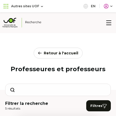
Aller
Passer
EN
Autres sites UOF
au
au
menu
contenu
principal
Université
de
l'Ontario
français
Retour à l'accueil
Professeures et professeurs
Search
Filtrer la recherche
Filtres
5 résultats