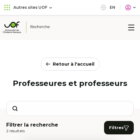
Aller
Passer
EN
Autres sites UOF
au
au
menu
contenu
principal
Université
de
l'Ontario
français
Retour à l'accueil
Professeures et professeurs
Search
Filtrer la recherche
Filtres
2 résultats