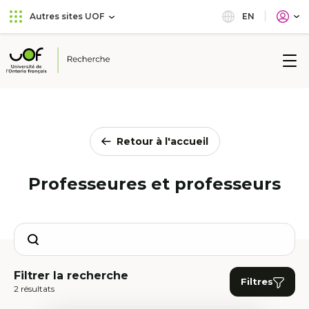
Aller
Passer
EN
Autres sites UOF
au
au
menu
contenu
principal
Université
de
l'Ontario
français
Retour à l'accueil
Professeures et professeurs
Search
Filtrer la recherche
Filtres
2 résultats