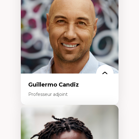
Éducation en milieu minoritaire –
construction identitaire et conscience
critique
Technologies éducatives – ludification et
programmation pédagogique
La langue dans toutes les matières –
environnement discursif et langage
scientifique
Guillermo Candiz
Professeur adjoint
Expertises
Trajectoires migratoires
Migrations forcées
Études des frontières; Enjeux géopolitiques
des migrations