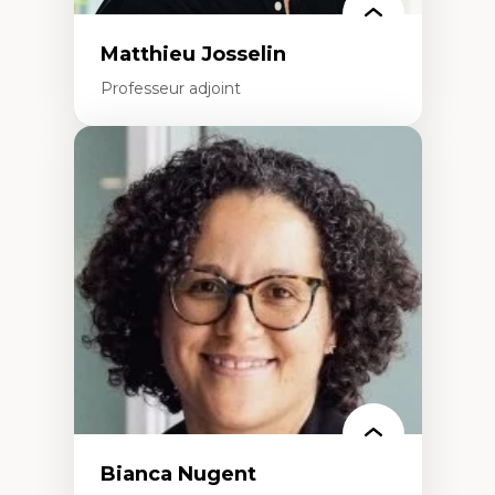
Matthieu Josselin
Professeur adjoint
Expertises
Ethnographie critique des environnements
d’apprentissage des étudiant.e.s
Approche transdisciplinaire des
compétences socioaffectives et
interculturelles
Didactique des langues secondes et
compétence pragmatique
Andragogie
Méthodologies de recherche qualitative
Bianca Nugent