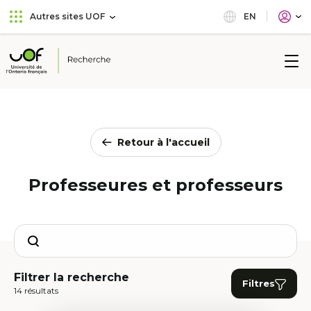
Aller
Passer
EN
Autres sites UOF
au
au
menu
contenu
principal
Université
de
l'Ontario
français
Retour à l'accueil
Professeures et professeurs
Search
Filtrer la recherche
Filtres
14 résultats