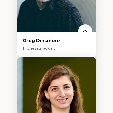
Identité linguistique et culturelle
Recherche-action et approches
participatives
Leadership éducatif et pratiques réflexives
Éducation durable et bien-être en
enseignement
Greg Dinsmore
Professeur adjoint
Expertises
Fragmentation des auditoires médiatiques
Analyse multi-plateforme des auditoires
médiatiques
Analyse des comportements numériques à
travers les données massives et l’IA
Recherche quantitative et qualitative sur
les auditoires médiatiques
Épistémologie des techniques de recherche
numérique et l’IA
Théorie des droits de la personne
La pensée politique d’Hannah Arendt