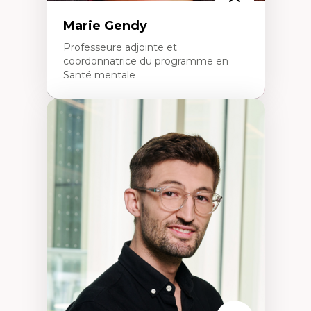
Marie Gendy
Professeure adjointe et
coordonnatrice du programme en
Santé mentale
Expertises
Neuropsychiatrie et neurosciences
Direction d'essais cliniques
Analyse des politiques et pratiques en santé
mentale
Développement de protocoles d'essais
cliniques
Collaboration interfonctionnelle
Leadership en recherche clinique
Développement de cadres politiques
Collaboration avec des entreprises
pharmaceutiques
Rédaction de publications et de rapports
politiques
Enseignement et mentorat