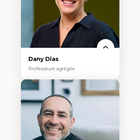
Théories de l’État
Dany Dias
Professeure agrégée
Expertises
Pédagogies critiques et justice sociale
Éthique relationnelle et sollicitude en
éducation
Décolonisation et autochtonisation de la
formation à l’enseignement
Littératie et didactique du français
Éducation inclusive
Formation à l’enseignement en contexte
francophone minoritaire