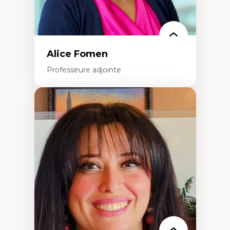
Alice Fomen
Professeure adjointe
Expertises
Acceptabilité, acceptation et adoption des
technologies
Technologies d'apprentissage innovantes
Insertion professionnelle du nouveau
personnel enseignant
Construction identitaire en milieu
minoritaire francophone
Technologies éducatives pour la formation
continue