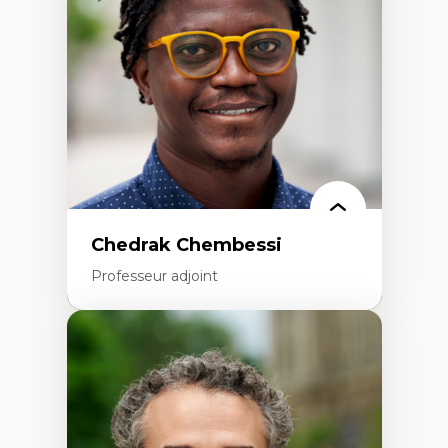
Politiques migratoires
Réfugiés
Demandeurs d’asile
Migrations irrégulières
Migrations temporaires
Migration et changement climatique
Migration et développement
Chedrak Chembessi
Professeur adjoint
Expertises
Économie circulaire
Modèles d’affaires durables
Histoire des faits économiques
Gestion durable des ressources naturelles
Écologie industrielle