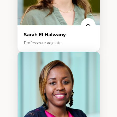
La pensée politique à l’ère numérique
Justice internationale et normes
internationales
Sarah El Halwany
Professeure adjointe
Expertises
Les apports pédagogiques des théories de
l'affect, du posthumanisme, du féminisme
dans l'éducation aux sciences
L'apprentissage des sciences/STIM dans une
perspective socioécologique de care
L’insertion professionnelle des
enseignant.e.s