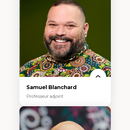
Discours sur la ville et représentations
Mosquées, formes et usages au Canada
Reconnaissance et représentations des
communautés immigrantes dans l'espace
urbain
Design architectural et urbain
Patrimoine et patrimonialisation
Études postcoloniales et décolonisation des
savoirs
Samuel Blanchard
Professeur adjoint
Expertises
Didactique des sciences – processus
d’enquête et culture scientifique