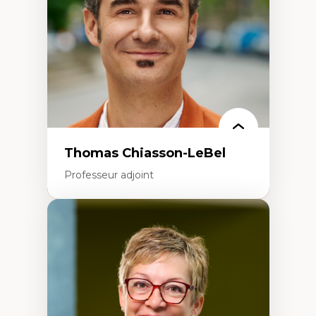
Aménagement durable du territoire
Développement régional
Coopératives
Télétravail en milieu rural francophone
Transition socio-écologique
Thomas Chiasson-LeBel
Professeur adjoint
Expertises
Théories du développement
Économie politique comparée
Élites économiques
Sociologie économique
Extractivisme
Classes sociales
Mouvements sociaux