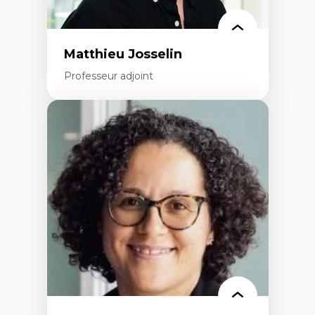
Matthieu Josselin
Professeur adjoint
Expertises
Ethnographie critique des environnements
d’apprentissage des étudiant.e.s
Approche transdisciplinaire des
compétences socioaffectives et
interculturelles
Didactique des langues secondes et
compétence pragmatique
Andragogie
Méthodologies de recherche qualitative