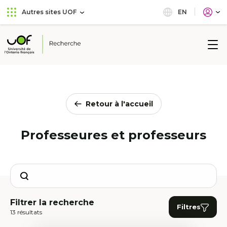
Aller
Passer
EN
Autres sites UOF
au
au
menu
contenu
principal
Université
de
l'Ontario
français
Retour à l'accueil
Professeures et professeurs
Search
Filtrer la recherche
Filtres
13 résultats