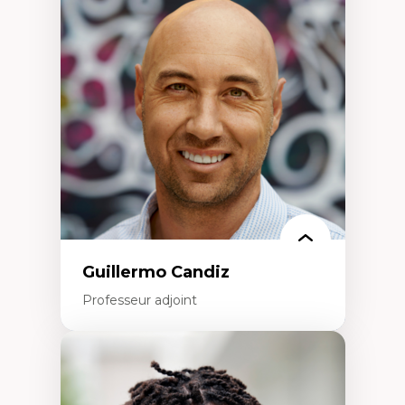
Didactique des sciences – processus
d’enquête et culture scientifique
Éducation en milieu minoritaire –
construction identitaire et conscience
critique
Technologies éducatives – ludification et
programmation pédagogique
La langue dans toutes les matières –
environnement discursif et langage
scientifique
Guillermo Candiz
Professeur adjoint
Expertises
Trajectoires migratoires
Migrations forcées