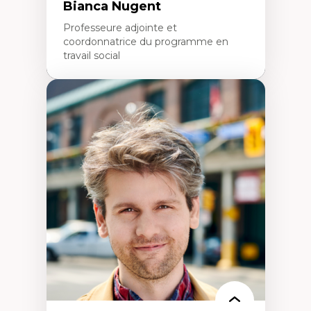
Bianca Nugent
Professeure adjointe et
coordonnatrice du programme en
travail social
Expertises
Travail social, action et justice sociale
Fondements de l’intervention et des
nouvelles pratiques en travail social et en
éducation inclusive
Minorités linguistiques, offre active et
francophonie plurielle en contexte
linguistique minoritaire
Études critiques sur le handicap, la
neurodiversité, l'agentivité et les injustices
épistémiques
Intersectionnalité et réalités 2SLGBTQ+
Méthodes d’interventions et approches
antiraciste, décoloniale, anti-oppressive
Approche interculturelle critique
Pair-aidance, proche aidance, famille
choisie et soutien mutuel
Intervention de groupe, communautaire,
familiale et interpersonnelle