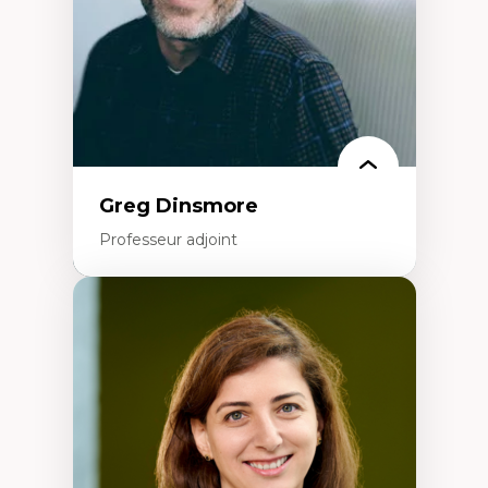
Formation à l’enseignement en contexte
francophone minoritaire
Identité linguistique et culturelle
Recherche-action et approches
participatives
Leadership éducatif et pratiques réflexives
Éducation durable et bien-être en
enseignement
Greg Dinsmore
Professeur adjoint
Expertises
Fragmentation des auditoires médiatiques
Analyse multi-plateforme des auditoires
médiatiques
Analyse des comportements numériques à
travers les données massives et l’IA
Recherche quantitative et qualitative sur
les auditoires médiatiques
Épistémologie des techniques de recherche
numérique et l’IA