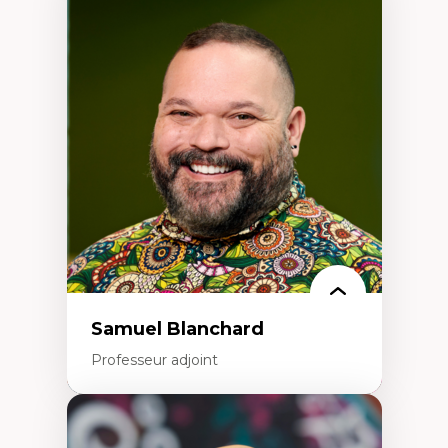
Expertises
Discours sur la ville et représentations
Mosquées, formes et usages au Canada
Reconnaissance et représentations des
communautés immigrantes dans l'espace
urbain
Design architectural et urbain
Patrimoine et patrimonialisation
Études postcoloniales et décolonisation des
savoirs
Samuel Blanchard
Professeur adjoint
Expertises