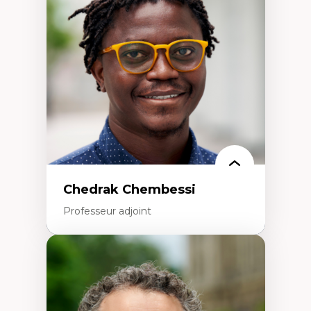
Études des frontières; Enjeux géopolitiques
des migrations
Politiques migratoires
Réfugiés
Demandeurs d’asile
Migrations irrégulières
Migrations temporaires
Migration et changement climatique
Migration et développement
Chedrak Chembessi
Professeur adjoint
Expertises
Économie circulaire
Modèles d’affaires durables
Histoire des faits économiques
Gestion durable des ressources naturelles