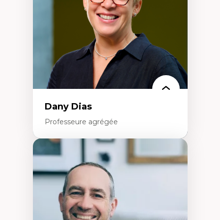
Classes sociales
Mouvements sociaux
Théories de l’État
Dany Dias
Professeure agrégée
Expertises
Pédagogies critiques et justice sociale
Éthique relationnelle et sollicitude en
éducation
Décolonisation et autochtonisation de la
formation à l’enseignement
Littératie et didactique du français
Éducation inclusive