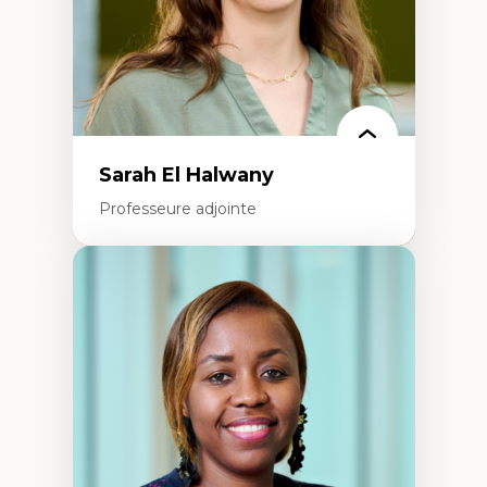
Théorie des droits de la personne
La pensée politique d’Hannah Arendt
La pensée politique à l’ère numérique
Justice internationale et normes
internationales
Sarah El Halwany
Professeure adjointe
Expertises
Les apports pédagogiques des théories de
l'affect, du posthumanisme, du féminisme
dans l'éducation aux sciences
L'apprentissage des sciences/STIM dans une
perspective socioécologique de care
L’insertion professionnelle des
enseignant.e.s