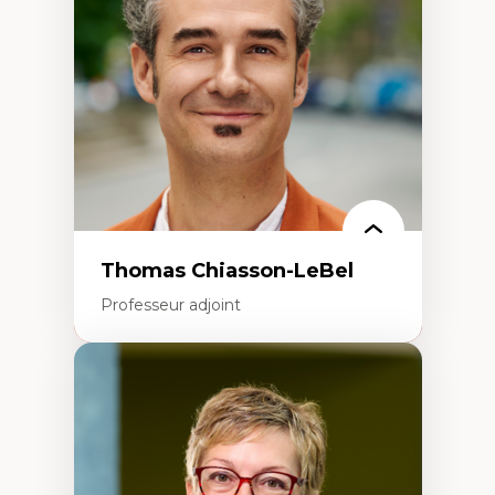
Écologie industrielle
Aménagement durable du territoire
Développement régional
Coopératives
Télétravail en milieu rural francophone
Transition socio-écologique
Thomas Chiasson-LeBel
Professeur adjoint
Expertises
Théories du développement
Économie politique comparée
Élites économiques
Sociologie économique
Extractivisme