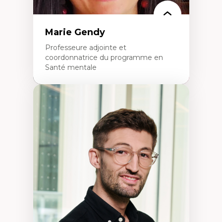
Marie Gendy
Professeure adjointe et
coordonnatrice du programme en
Santé mentale
Expertises
Neuropsychiatrie et neurosciences
Direction d'essais cliniques
Analyse des politiques et pratiques en santé
mentale
Développement de protocoles d'essais
cliniques
Collaboration interfonctionnelle
Leadership en recherche clinique
Développement de cadres politiques
Collaboration avec des entreprises
pharmaceutiques
Rédaction de publications et de rapports
politiques
Enseignement et mentorat