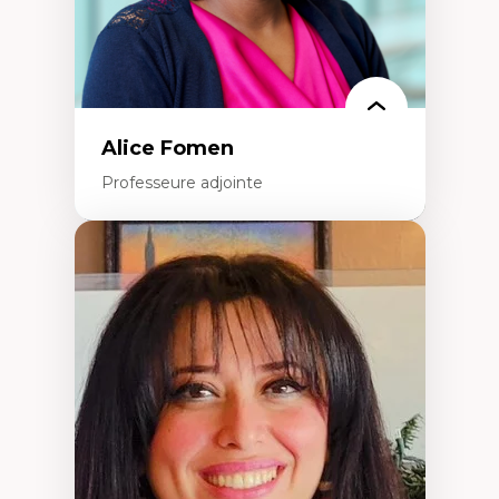
Alice Fomen
Professeure adjointe
Expertises
Acceptabilité, acceptation et adoption des
technologies
Technologies d'apprentissage innovantes
Insertion professionnelle du nouveau
personnel enseignant
Construction identitaire en milieu
minoritaire francophone
Technologies éducatives pour la formation
continue