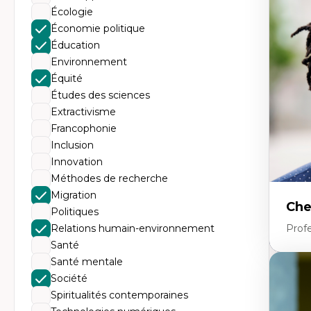
d’
Écologie
Éd
co
Économie politique
cr
Éducation
Te
pr
Environnement
La
Équité
en
sci
Études des sciences
Extractivisme
Francophonie
Inclusion
Innovation
Méthodes de recherche
Migration
Che
Politiques
Relations humain-environnement
Profe
Santé
Santé mentale
Expe
Société
Éc
Spiritualités contemporaines
Mo