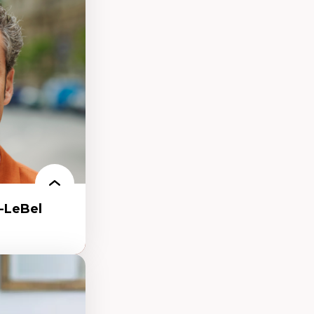
eux géopolitiques
 climatique
ent
-LeBel
nt
arée