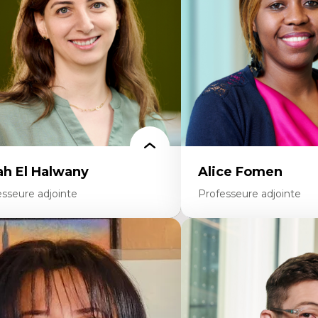
ttératie et didactique du français
travers les données massive
ucation inclusive
Recherche quantitative et 
rmation à l’enseignement en contexte
les auditoires médiatiques
ancophone minoritaire
Épistémologie des techniq
ntité linguistique et culturelle
numérique et l’IA
cherche-action et approches
Théorie des droits de la p
rticipatives
La pensée politique d’Ha
adership éducatif et pratiques réflexives
La pensée politique à l’èr
ucation durable et bien-être en
Justice internationale et
seignement
internationales
ah El Halwany
Alice Fomen
esseure adjointe
Professeure adjointe
rtises
Expertises
s apports pédagogiques des théories de
Acceptabilité, acceptation
affect, du posthumanisme, du féminisme
technologies
ns l'éducation aux sciences
Technologies d'apprentis
apprentissage des sciences/STIM dans une
Insertion professionnelle
rspective socioécologique de care
personnel enseignant
insertion professionnelle des
Construction identitaire e