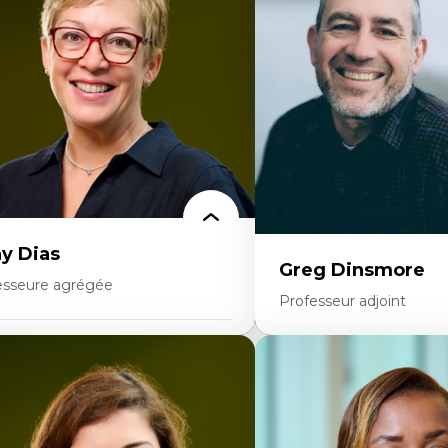
stoire des faits économiques
Élites économiques
stion durable des ressources naturelles
Sociologie économique
ologie industrielle
Extractivisme
énagement durable du territoire
Classes sociales
veloppement régional
Mouvements sociaux
opératives
Théories de l’État
létravail en milieu rural francophone
ansition socio-écologique
y Dias
Greg Dinsmore
esseure agrégée
Professeur adjoint
rtises
Expertises
dagogies critiques et justice sociale
ique relationnelle et sollicitude en
Fragmentation des audito
ucation
Analyse multi-plateforme 
colonisation et autochtonisation de la
médiatiques
rmation à l’enseignement
Analyse des comportemen