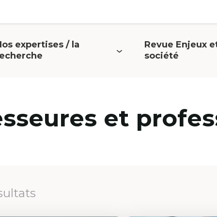
os expertises / la
Revue Enjeux e
uvrir
Ouvrir
recherche
société
e
le
menu
menu
esseures et profes
sultats