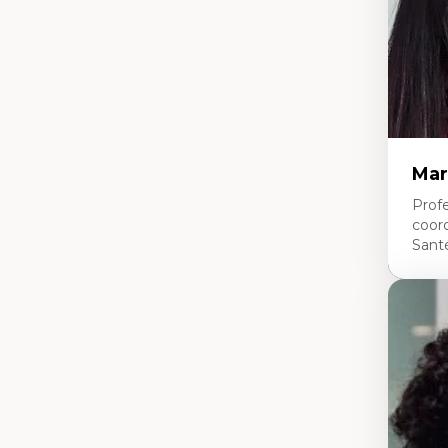
en
Mar
Profe
coor
Sant
Expe
Ne
Dir
An
me
Dé
cl
Co