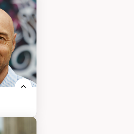
présentations
es au Canada
ntations des
s dans l'espace
rbain
isation
écolonisation des