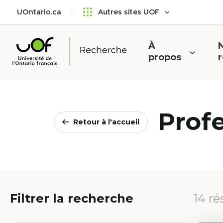
Aller
Passer
UOntario.ca
Autres sites UOF
au
au
menu
contenu
principal
À
N
Ouvrir
O
propos
Université
le
l
de
menu
l'Ontario
français
Prof
Retour à l'accueil
Filtrer la recherche
14 ré