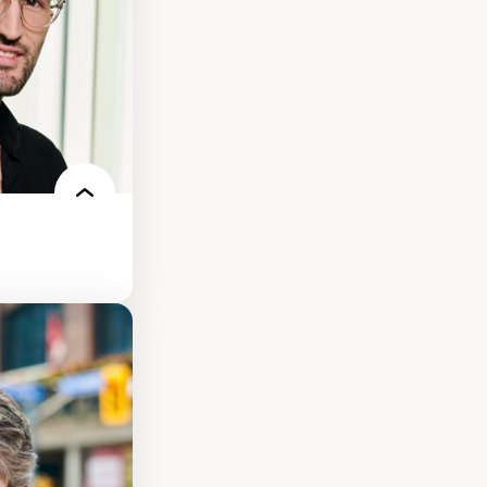
our la formation
s environnements
nt.e.s
re des
es et
condes et
e