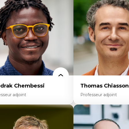
enquête et culture scientifique
Trajectoires migratoires
ucation en milieu minoritaire –
Migrations forcées
nstruction identitaire et conscience
Études des frontières; Enj
itique
des migrations
chnologies éducatives – ludification et
Politiques migratoires
ogrammation pédagogique
Réfugiés
 langue dans toutes les matières –
Demandeurs d’asile
vironnement discursif et langage
Migrations irrégulières
entifique
Migrations temporaires
Migration et changement
Migration et développem
drak Chembessi
Thomas Chiasson
sseur adjoint
Professeur adjoint
rtises
Expertises
onomie circulaire
Théories du développeme
dèles d’affaires durables
Économie politique comp