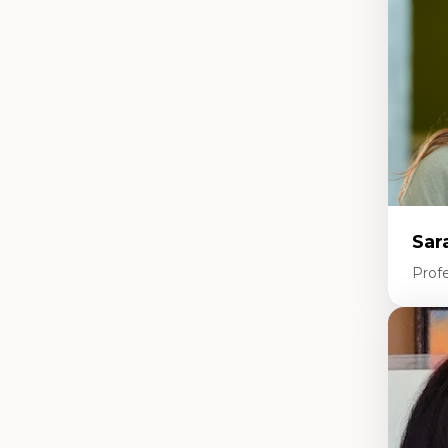
Li
Éd
Fo
fr
Ide
Re
pa
Le
Éd
en
Sar
Prof
Expe
Le
l'
da
L'
pe
L’