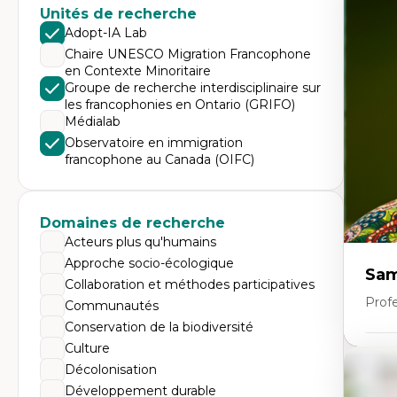
Expe
Unités de recherche
Mé
Adopt-IA Lab
Ac
Chaire UNESCO Migration Francophone
Ap
en Contexte Minoritaire
Co
Co
Groupe de recherche interdisciplinaire sur
Ét
les francophonies en Ontario (GRIFO)
Re
Médialab
Tr
Observatoire en immigration
francophone au Canada (OIFC)
Domaines de recherche
Acteurs plus qu'humains
Approche socio-écologique
Sam
Collaboration et méthodes participatives
Profe
Communautés
Conservation de la biodiversité
Culture
Expe
Décolonisation
Di
Développement durable