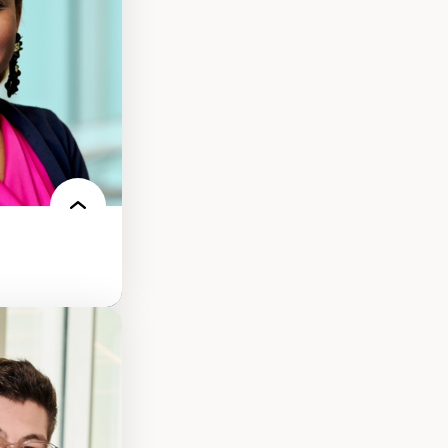
s et l’IA
qualitative sur
ues de recherche
ersonne
nnah Arendt
e numérique
 normes
 et adoption des
sage innovantes
 du nouveau
n milieu