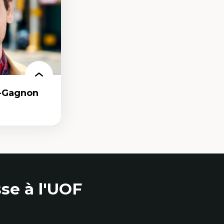
e qualitative
r-Gagnon
as
se à l'UOF
et communication