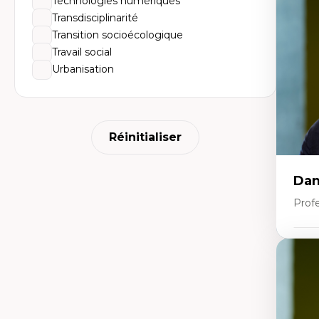
Technologies numériques
Hi
Ge
Transdisciplinarité
Éc
Transition socioécologique
Am
Dé
Travail social
Co
Urbanisation
Té
Tr
Réinitialiser
Dan
Prof
Expe
Pé
Éth
éd
Dé
fo