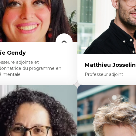
seignant.e.s
minoritaire francophone
Technologies éducatives p
continue
ie Gendy
sseure adjointe et
Matthieu Josselin
donnatrice du programme en
é mentale
Professeur adjoint
rtises
Expertises
uropsychiatrie et neurosciences
Ethnographie critique de
ection d'essais cliniques
d’apprentissage des étudia
alyse des politiques et pratiques en santé
Approche transdisciplinai
ntale
compétences socioaffectiv
veloppement de protocoles d'essais
interculturelles
iniques
Didactique des langues se
llaboration interfonctionnelle
compétence pragmatiqu