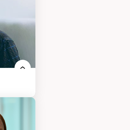
ires médiatiques
des auditoires
ts numériques à