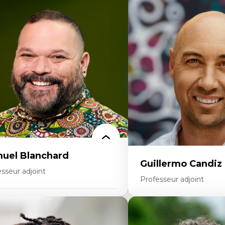
rtises
Expertises
thodes de recherche
Discours sur la ville et re
teurs plus qu'humains
Mosquées, formes et usag
proches socio-écologiques
Reconnaissance et représe
nservation de la biodiversité
communautés immigrante
llaboration et méthodes participatives
urbain
udes des sciences
Design architectural et u
lations humain-environnement
Patrimoine et patrimonial
ansdisciplinarité
Études postcoloniales et d
savoirs
uel Blanchard
Guillermo Candiz
sseur adjoint
Professeur adjoint
rtises
Expertises
dactique des sciences – processus