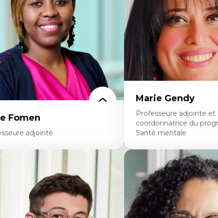
avers les données massives et l’IA
perspective socioécologiqu
cherche quantitative et qualitative sur
L’insertion professionnelle
s auditoires médiatiques
enseignant.e.s
istémologie des techniques de recherche
mérique et l’IA
éorie des droits de la personne
 pensée politique d’Hannah Arendt
 pensée politique à l’ère numérique
stice internationale et normes
ternationales
Marie Gendy
Professeure adjointe et
ce Fomen
coordonnatrice du pro
esseure adjointe
Santé mentale
rtises
Expertises
ceptabilité, acceptation et adoption des
Neuropsychiatrie et neuro
chnologies
Direction d'essais cliniques
chnologies d'apprentissage innovantes
Analyse des politiques et 
sertion professionnelle du nouveau
mentale
rsonnel enseignant
Développement de protoco
nstruction identitaire en milieu
cliniques