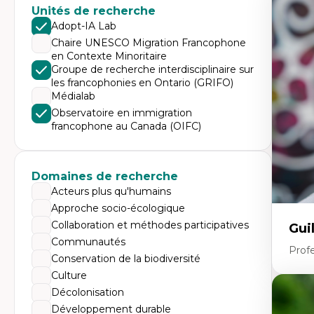
Expe
Unités de recherche
Di
Adopt-IA Lab
Mo
Chaire UNESCO Migration Francophone
Re
en Contexte Minoritaire
co
ur
Groupe de recherche interdisciplinaire sur
De
les francophonies en Ontario (GRIFO)
Pa
Médialab
Ét
sa
Observatoire en immigration
francophone au Canada (OIFC)
Domaines de recherche
Acteurs plus qu'humains
Approche socio-écologique
Collaboration et méthodes participatives
Gui
Communautés
Profe
Conservation de la biodiversité
Culture
Décolonisation
Expe
Développement durable