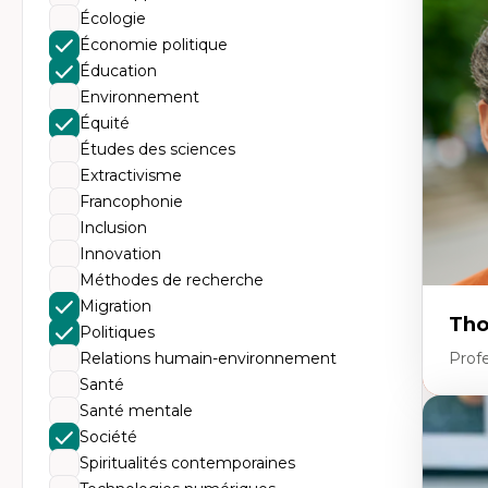
Tr
Écologie
Mi
Ét
Économie politique
de
Éducation
Po
Ré
Environnement
De
Équité
Mi
Mi
Études des sciences
Mi
Extractivisme
Mi
Francophonie
Inclusion
Innovation
Méthodes de recherche
Migration
Tho
Politiques
Relations humain-environnement
Profe
Santé
Santé mentale
Expe
Société
Th
Spiritualités contemporaines
Éc