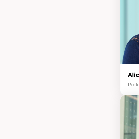
tr
Re
le
Ép
nu
Th
La
La
Ju
in
Ali
Prof
Expe
Ac
te
Te
In
pe
Co