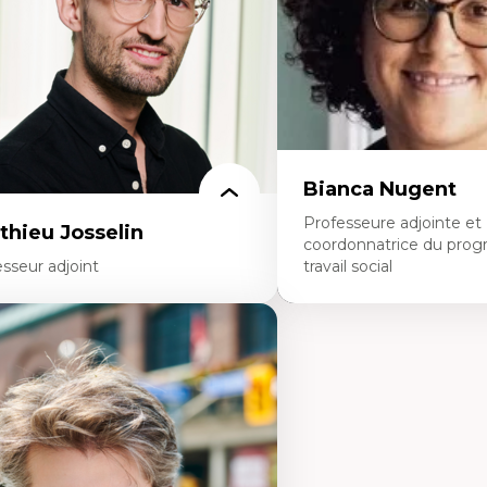
noritaire francophone
Collaboration interfonctio
chnologies éducatives pour la formation
Leadership en recherche c
ntinue
Développement de cadres 
Collaboration avec des ent
pharmaceutiques
Rédaction de publications
politiques
Enseignement et mentor
Bianca Nugent
Professeure adjointe et
thieu Josselin
coordonnatrice du pro
sseur adjoint
travail social
rtises
Expertises
hnographie critique des environnements
Travail social, action et jus
apprentissage des étudiant.e.s
Fondements de l’intervent
proche transdisciplinaire des
nouvelles pratiques en trav
mpétences socioaffectives et
éducation inclusive
erculturelles
Minorités linguistiques, off
dactique des langues secondes et
francophonie plurielle en 
mpétence pragmatique
linguistique minoritaire