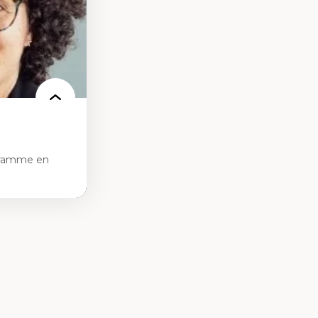
nnelle
linique
politiques
reprises
 et de rapports
at
gramme en
tice sociale
ion et des
ail social et en
re active et
contexte