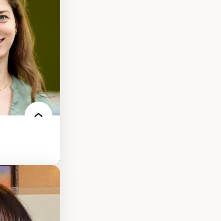
onisation de la
nt
 français
nt en contexte
turelle
oches
iques réflexives
-être en
des théories de
me, du féminisme
ces
ces/STIM dans une