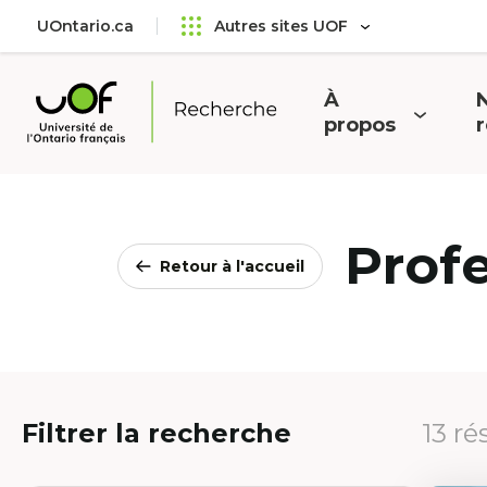
Aller
Passer
UOntario.ca
Autres sites UOF
au
au
menu
contenu
principal
À
N
Ouvrir
O
propos
Université
le
l
de
menu
l'Ontario
français
Prof
Retour à l'accueil
Filtrer la recherche
13 ré