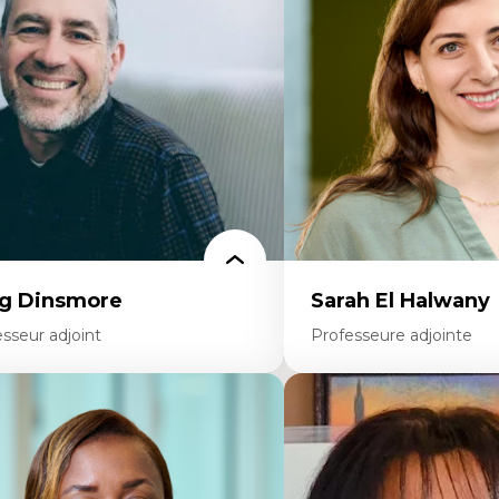
ites économiques
éducation
ciologie économique
Décolonisation et autocht
tractivisme
formation à l’enseigneme
sses sociales
Littératie et didactique du
uvements sociaux
Éducation inclusive
éories de l’État
Formation à l’enseigneme
francophone minoritaire
Identité linguistique et cul
Recherche-action et appr
participatives
Leadership éducatif et prat
Éducation durable et bien
enseignement
g Dinsmore
Sarah El Halwany
sseur adjoint
Professeure adjointe
rtises
Expertises
agmentation des auditoires médiatiques
Les apports pédagogiques 
alyse multi-plateforme des auditoires
l'affect, du posthumanis
diatiques
dans l'éducation aux scien
alyse des comportements numériques à
L'apprentissage des scien