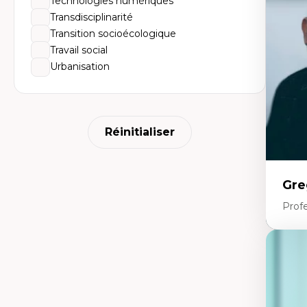
Technologies numériques
Él
So
Transdisciplinarité
Ex
Transition socioécologique
Cla
Mo
Travail social
Th
Urbanisation
Réinitialiser
Gre
Profe
Expe
Fr
An
mé
An