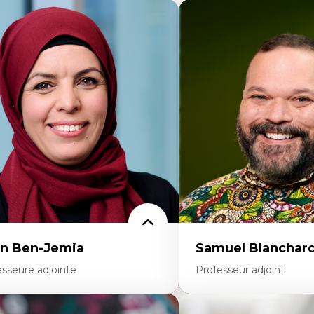
n Ben-Jemia
Samuel Blanchar
esseure adjointe
Professeur adjoint