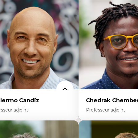
rtises
Expertises
scours sur la ville et représentations
Didactique des sciences – 
squées, formes et usages au Canada
d’enquête et culture scient
connaissance et représentations des
Éducation en milieu minor
mmunautés immigrantes dans l'espace
construction identitaire e
bain
critique
sign architectural et urbain
Technologies éducatives – l
trimoine et patrimonialisation
programmation pédagog
udes postcoloniales et décolonisation des
La langue dans toutes les 
voirs
environnement discursif 
scientifique
llermo Candiz
Chedrak Chembes
sseur adjoint
Professeur adjoint
rtises
Expertises