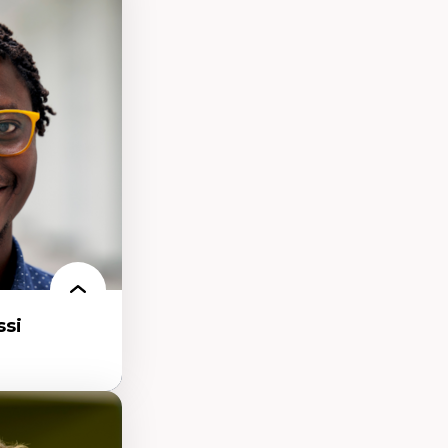
processus
ifique
itaire –
t conscience
udification et
ique
matières –
et langage
si