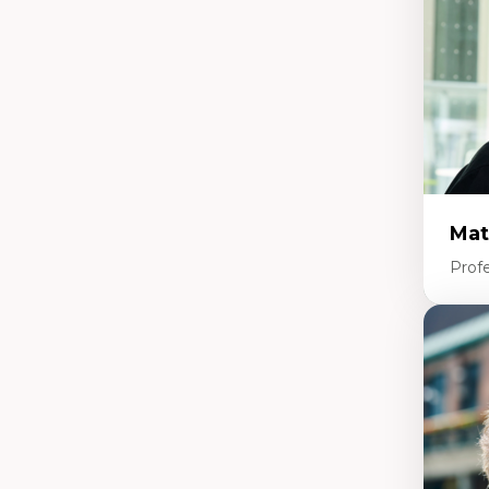
mi
Te
co
Mat
Profe
Expe
Et
d’
Ap
co
int
Di
co