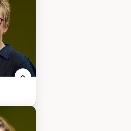
s
ques
rces naturelles
territoire
l francophone
ue
tice sociale
llicitude en