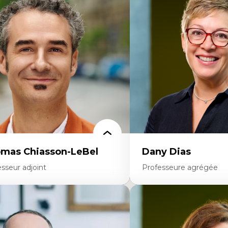
ajectoires migratoires
Économie circulaire
grations forcées
Modèles d’affaires durable
udes des frontières; Enjeux géopolitiques
Histoire des faits économi
s migrations
Gestion durable des ressou
litiques migratoires
Écologie industrielle
fugiés
Aménagement durable du 
mandeurs d’asile
Développement régional
grations irrégulières
Coopératives
grations temporaires
Télétravail en milieu rura
gration et changement climatique
Transition socio-écologiq
gration et développement
mas Chiasson-LeBel
Dany Dias
sseur adjoint
Professeure agrégée
rtises
Expertises
éories du développement
Pédagogies critiques et jus
onomie politique comparée
Éthique relationnelle et so