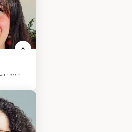
e de care
 des
gramme en
sciences
pratiques en santé
les d'essais