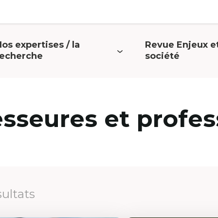
os expertises / la
Revue Enjeux e
uvrir
Ouvrir
recherche
société
e
le
menu
menu
esseures et profes
sultats