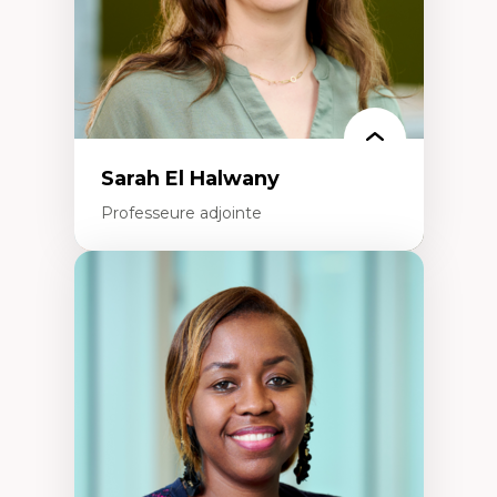
Théorie des droits de la personne
La pensée politique d’Hannah Arendt
La pensée politique à l’ère numérique
Justice internationale et normes
internationales
Sarah El Halwany
Professeure adjointe
Expertises
Les apports pédagogiques des théories de
l'affect, du posthumanisme, du féminisme
dans l'éducation aux sciences
L'apprentissage des sciences/STIM dans une
perspective socioécologique de care
L’insertion professionnelle des
enseignant.e.s