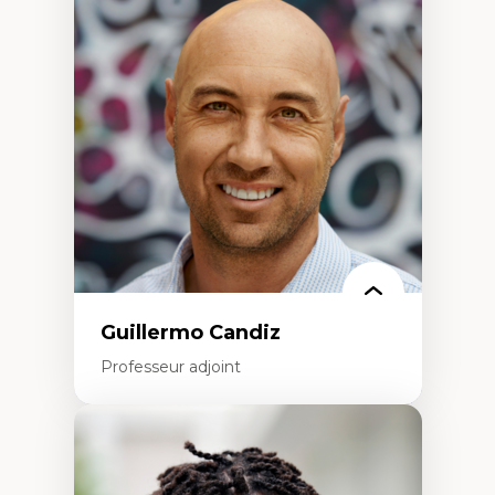
d’enquête et culture scientifique
Éducation en milieu minoritaire –
construction identitaire et conscience
critique
Technologies éducatives – ludification et
programmation pédagogique
La langue dans toutes les matières –
environnement discursif et langage
scientifique
Guillermo Candiz
Professeur adjoint
Expertises
Trajectoires migratoires
Migrations forcées