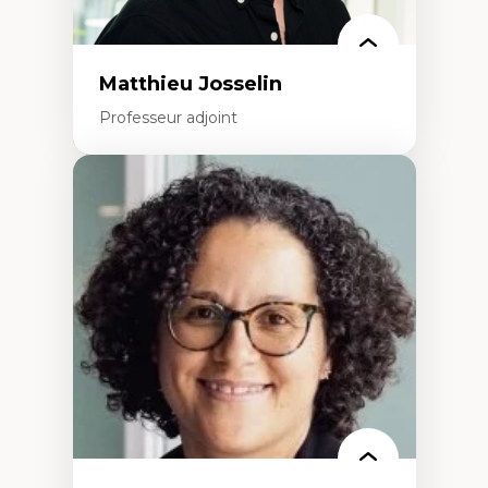
Matthieu Josselin
Professeur adjoint
Expertises
Ethnographie critique des environnements
d’apprentissage des étudiant.e.s
Approche transdisciplinaire des
compétences socioaffectives et
interculturelles
Didactique des langues secondes et
compétence pragmatique
Andragogie
Méthodologies de recherche qualitative