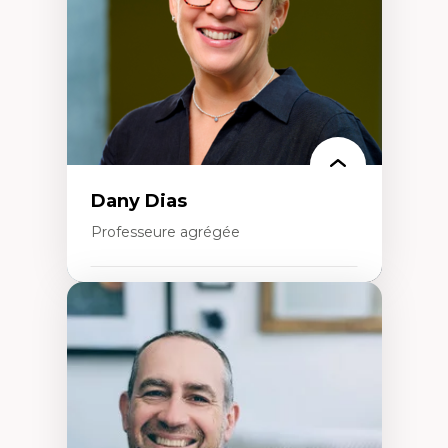
Classes sociales
Mouvements sociaux
Théories de l’État
Dany Dias
Professeure agrégée
Expertises
Pédagogies critiques et justice sociale
Éthique relationnelle et sollicitude en
éducation
Décolonisation et autochtonisation de la
formation à l’enseignement
Littératie et didactique du français
Éducation inclusive
Formation à l’enseignement en contexte