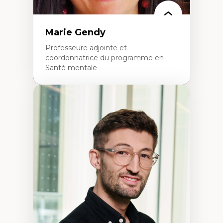
Marie Gendy
Professeure adjointe et
coordonnatrice du programme en
Santé mentale
Expertises
Neuropsychiatrie et neurosciences
Direction d'essais cliniques
Analyse des politiques et pratiques en santé
mentale
Développement de protocoles d'essais
cliniques
Collaboration interfonctionnelle
Leadership en recherche clinique
Développement de cadres politiques
Collaboration avec des entreprises
pharmaceutiques
Rédaction de publications et de rapports
politiques
Enseignement et mentorat