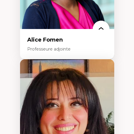
Alice Fomen
Professeure adjointe
Expertises
Acceptabilité, acceptation et adoption des
technologies
Technologies d'apprentissage innovantes
Insertion professionnelle du nouveau
personnel enseignant
Construction identitaire en milieu
minoritaire francophone
Technologies éducatives pour la formation
continue