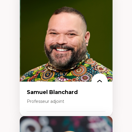
Expertises
Discours sur la ville et représentations
Mosquées, formes et usages au Canada
Reconnaissance et représentations des
communautés immigrantes dans l'espace
urbain
Design architectural et urbain
Patrimoine et patrimonialisation
Études postcoloniales et décolonisation des
savoirs
Samuel Blanchard
Professeur adjoint
Expertises
Didactique des sciences – processus