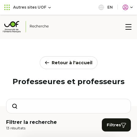
Aller
Passer
EN
Autres sites UOF
au
au
menu
contenu
principal
Université
de
l'Ontario
français
Retour à l'accueil
Professeures et professeurs
Search
Filtrer la recherche
Filtres
13 résultats