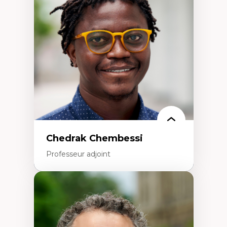
Études des frontières; Enjeux géopolitiques
des migrations
Politiques migratoires
Réfugiés
Demandeurs d’asile
Migrations irrégulières
Migrations temporaires
Migration et changement climatique
Migration et développement
Chedrak Chembessi
Professeur adjoint
Expertises
Économie circulaire
Modèles d’affaires durables
Histoire des faits économiques
Gestion durable des ressources naturelles