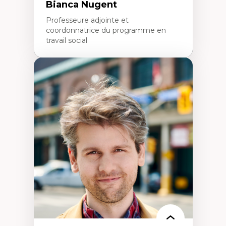
Bianca Nugent
Professeure adjointe et
coordonnatrice du programme en
travail social
Expertises
Travail social, action et justice sociale
Fondements de l’intervention et des
nouvelles pratiques en travail social et en
éducation inclusive
Minorités linguistiques, offre active et
francophonie plurielle en contexte
linguistique minoritaire
Études critiques sur le handicap, la
neurodiversité, l'agentivité et les injustices
épistémiques
Intersectionnalité et réalités 2SLGBTQ+
Méthodes d’interventions et approches
antiraciste, décoloniale, anti-oppressive
Approche interculturelle critique
Pair-aidance, proche aidance, famille
choisie et soutien mutuel
Intervention de groupe, communautaire,
familiale et interpersonnelle