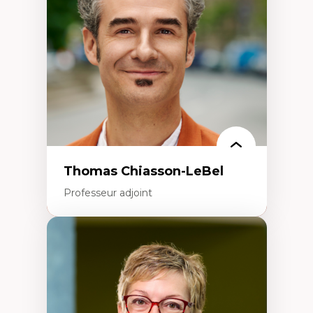
Écologie industrielle
Aménagement durable du territoire
Développement régional
Coopératives
Télétravail en milieu rural francophone
Transition socio-écologique
Thomas Chiasson-LeBel
Professeur adjoint
Expertises
Théories du développement
Économie politique comparée
Élites économiques
Sociologie économique
Extractivisme