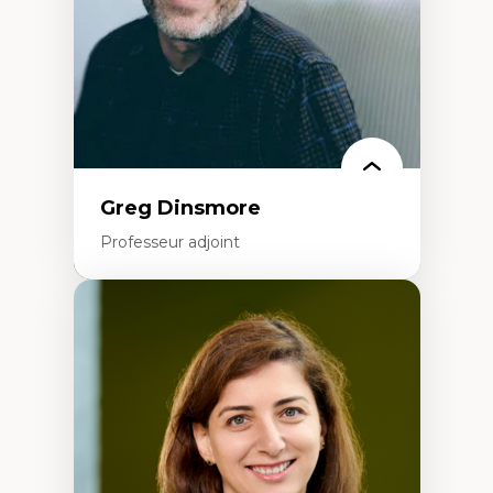
francophone minoritaire
Identité linguistique et culturelle
Recherche-action et approches
participatives
Leadership éducatif et pratiques réflexives
Éducation durable et bien-être en
enseignement
Greg Dinsmore
Professeur adjoint
Expertises
Fragmentation des auditoires médiatiques
Analyse multi-plateforme des auditoires
médiatiques
Analyse des comportements numériques à
travers les données massives et l’IA
Recherche quantitative et qualitative sur
les auditoires médiatiques
Épistémologie des techniques de recherche
numérique et l’IA