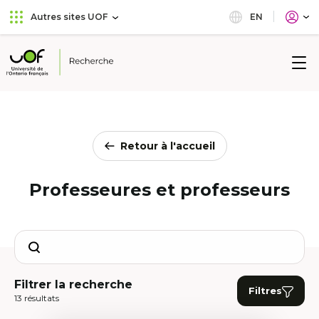
Aller
Passer
EN
Autres sites UOF
au
au
menu
contenu
principal
Université
de
l'Ontario
français
Retour à l'accueil
Professeures et professeurs
Search
Filtrer la recherche
Filtres
13 résultats