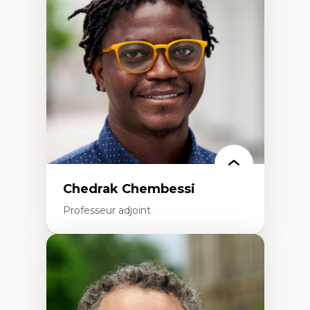
Études des frontières; Enjeux géopolitiques
des migrations
Politiques migratoires
Réfugiés
Demandeurs d’asile
Migrations irrégulières
Migrations temporaires
Migration et changement climatique
Migration et développement
Chedrak Chembessi
Professeur adjoint
Expertises
Économie circulaire
Modèles d’affaires durables
Histoire des faits économiques
Gestion durable des ressources naturelles