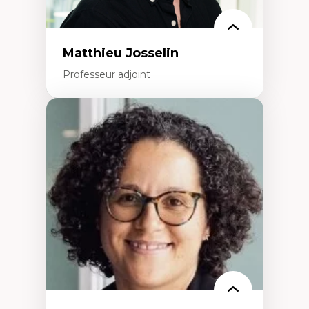
Matthieu Josselin
Professeur adjoint
Expertises
Ethnographie critique des environnements
d’apprentissage des étudiant.e.s
Approche transdisciplinaire des
compétences socioaffectives et
interculturelles
Didactique des langues secondes et
compétence pragmatique
Andragogie
Méthodologies de recherche qualitative