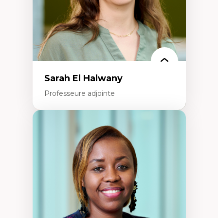
Théorie des droits de la personne
La pensée politique d’Hannah Arendt
La pensée politique à l’ère numérique
Justice internationale et normes
internationales
Sarah El Halwany
Professeure adjointe
Expertises
Les apports pédagogiques des théories de
l'affect, du posthumanisme, du féminisme
dans l'éducation aux sciences
L'apprentissage des sciences/STIM dans une
perspective socioécologique de care
L’insertion professionnelle des
enseignant.e.s