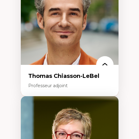
Écologie industrielle
Aménagement durable du territoire
Développement régional
Coopératives
Télétravail en milieu rural francophone
Transition socio-écologique
Thomas Chiasson-LeBel
Professeur adjoint
Expertises
Théories du développement
Économie politique comparée
Élites économiques
Sociologie économique
Extractivisme