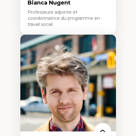
Bianca Nugent
Professeure adjointe et
coordonnatrice du programme en
travail social
Expertises
Travail social, action et justice sociale
Fondements de l’intervention et des
nouvelles pratiques en travail social et en
éducation inclusive
Minorités linguistiques, offre active et
francophonie plurielle en contexte
linguistique minoritaire
Études critiques sur le handicap, la
neurodiversité, l'agentivité et les injustices
épistémiques
Intersectionnalité et réalités 2SLGBTQ+
Méthodes d’interventions et approches
antiraciste, décoloniale, anti-oppressive
Approche interculturelle critique
Pair-aidance, proche aidance, famille
choisie et soutien mutuel
Intervention de groupe, communautaire,
familiale et interpersonnelle