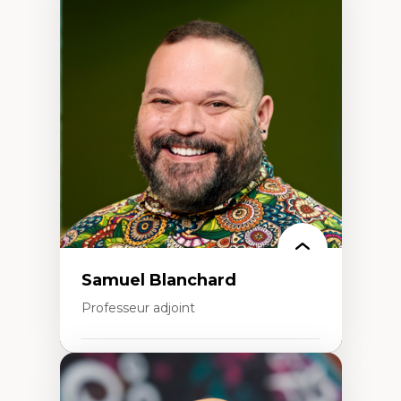
Expertises
Discours sur la ville et représentations
Mosquées, formes et usages au Canada
Reconnaissance et représentations des
communautés immigrantes dans l'espace
urbain
Design architectural et urbain
Patrimoine et patrimonialisation
Études postcoloniales et décolonisation des
savoirs
Samuel Blanchard
Professeur adjoint
Expertises
Didactique des sciences – processus