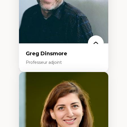
francophone minoritaire
Identité linguistique et culturelle
Recherche-action et approches
participatives
Leadership éducatif et pratiques réflexives
Éducation durable et bien-être en
enseignement
Greg Dinsmore
Professeur adjoint
Expertises
Fragmentation des auditoires médiatiques
Analyse multi-plateforme des auditoires
médiatiques
Analyse des comportements numériques à
travers les données massives et l’IA
Recherche quantitative et qualitative sur
les auditoires médiatiques
Épistémologie des techniques de recherche
numérique et l’IA