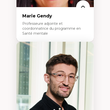
Marie Gendy
Professeure adjointe et
coordonnatrice du programme en
Santé mentale
Expertises
Neuropsychiatrie et neurosciences
Direction d'essais cliniques
Analyse des politiques et pratiques en santé
mentale
Développement de protocoles d'essais
cliniques
Collaboration interfonctionnelle
Leadership en recherche clinique
Développement de cadres politiques
Collaboration avec des entreprises
pharmaceutiques
Rédaction de publications et de rapports
politiques
Enseignement et mentorat