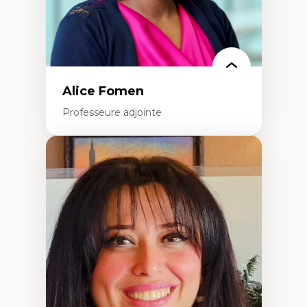
Alice Fomen
Professeure adjointe
Expertises
Acceptabilité, acceptation et adoption des
technologies
Technologies d'apprentissage innovantes
Insertion professionnelle du nouveau
personnel enseignant
Construction identitaire en milieu
minoritaire francophone
Technologies éducatives pour la formation
continue