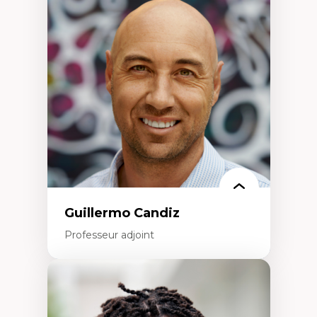
d’enquête et culture scientifique
Éducation en milieu minoritaire –
construction identitaire et conscience
critique
Technologies éducatives – ludification et
programmation pédagogique
La langue dans toutes les matières –
environnement discursif et langage
scientifique
Guillermo Candiz
Professeur adjoint
Expertises
Trajectoires migratoires
Migrations forcées