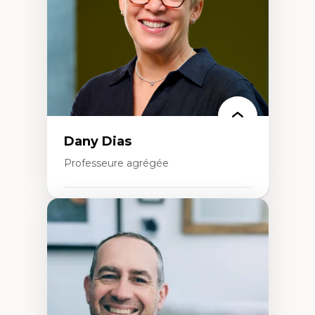
Classes sociales
Mouvements sociaux
Théories de l’État
Dany Dias
Professeure agrégée
Expertises
Pédagogies critiques et justice sociale
Éthique relationnelle et sollicitude en
éducation
Décolonisation et autochtonisation de la
formation à l’enseignement
Littératie et didactique du français
Éducation inclusive
Formation à l’enseignement en contexte