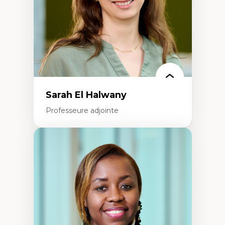
Épistémologie des techniques de recherche
numérique et l’IA
Théorie des droits de la personne
La pensée politique d’Hannah Arendt
La pensée politique à l’ère numérique
Justice internationale et normes
internationales
Sarah El Halwany
Professeure adjointe
Expertises
Les apports pédagogiques des théories de
l'affect, du posthumanisme, du féminisme
dans l'éducation aux sciences
L'apprentissage des sciences/STIM dans une
perspective socioécologique de care
L’insertion professionnelle des
enseignant.e.s