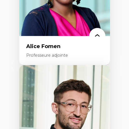
Alice Fomen
Professeure adjointe
Expertises
Acceptabilité, acceptation et adoption des
technologies
Technologies d'apprentissage innovantes
Insertion professionnelle du nouveau
personnel enseignant
Construction identitaire en milieu
minoritaire francophone
Technologies éducatives pour la formation
continue