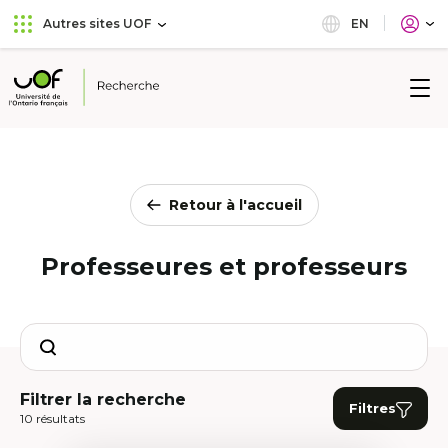
Aller
Passer
EN
Autres sites UOF
au
au
menu
contenu
principal
Université
de
l'Ontario
français
Retour à l'accueil
Professeures et professeurs
Search
Filtrer la recherche
Filtres
10 résultats