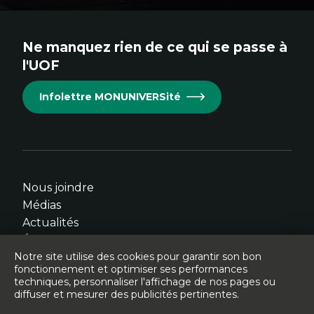
au
au
au
au
au
site.
site.
site.
site.
site.
Ne manquez rien de ce qui se passe à
Cet
Cet
Cet
Cet
Cet
l'UOF
hyperlien
hyperlien
hyperlien
hyperlien
hyperlien
s'ouvrira
s'ouvrira
s'ouvrira
s'ouvrira
s'ouvrira
Infolettre MONUNIVERSité
dans
dans
dans
dans
dans
une
une
une
une
une
nouvelle
nouvelle
nouvelle
nouvelle
nouvelle
fenêtre.
fenêtre.
fenêtre.
fenêtre.
fenêtre.
Nous joindre
Médias
Actualités
Événements
Notre site utilise des cookies pour garantir son bon
fonctionnement et optimiser ses performances
techniques, personnaliser l'affichage de nos pages ou
diffuser et mesurer des publicités pertinentes.
© Université de l'Ontario français - 2026