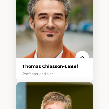
Histoire des faits économiques
Gestion durable des ressources naturelles
Écologie industrielle
Aménagement durable du territoire
Développement régional
Coopératives
Télétravail en milieu rural francophone
Transition socio-écologique
Thomas Chiasson-LeBel
Professeur adjoint
Expertises
Théories du développement
Économie politique comparée
Élites économiques
Sociologie économique