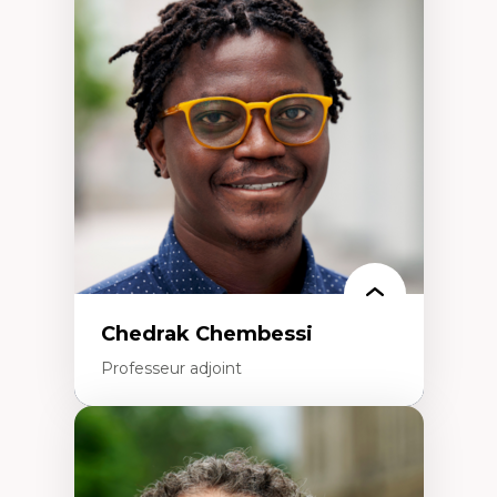
Discours sur la ville et représentations
Mosquées, formes et usages au Canada
Reconnaissance et représentations des
communautés immigrantes dans l'espace
urbain
Design architectural et urbain
Patrimoine et patrimonialisation
Études postcoloniales et décolonisation des
savoirs
Chedrak Chembessi
Professeur adjoint
Expertises
Économie circulaire
Modèles d’affaires durables