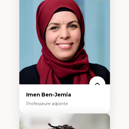
Expertises
Méthodes de recherche
Acteurs plus qu'humains
Approches socio-écologiques
Conservation de la biodiversité
Collaboration et méthodes participatives
Études des sciences
Relations humain-environnement
Transdisciplinarité
Imen Ben-Jemia
Professeure adjointe
Expertises