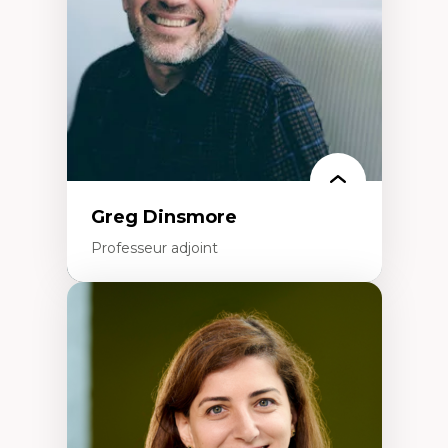
Éducation inclusive
Formation à l’enseignement en contexte
francophone minoritaire
Identité linguistique et culturelle
Recherche-action et approches
participatives
Leadership éducatif et pratiques réflexives
Éducation durable et bien-être en
enseignement
Greg Dinsmore
Professeur adjoint
Expertises
Fragmentation des auditoires médiatiques
Analyse multi-plateforme des auditoires
médiatiques
Analyse des comportements numériques à
travers les données massives et l’IA
Recherche quantitative et qualitative sur
les auditoires médiatiques