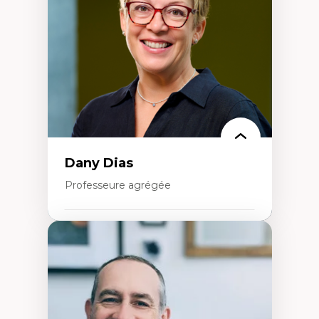
Extractivisme
Classes sociales
Mouvements sociaux
Théories de l’État
Dany Dias
Professeure agrégée
Expertises
Pédagogies critiques et justice sociale
Éthique relationnelle et sollicitude en
éducation
Décolonisation et autochtonisation de la
formation à l’enseignement
Littératie et didactique du français