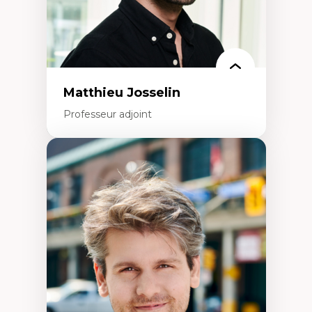
Matthieu Josselin
Professeur adjoint
Expertises
Ethnographie critique des environnements
d’apprentissage des étudiant.e.s
Approche transdisciplinaire des
compétences socioaffectives et
interculturelles
Didactique des langues secondes et
compétence pragmatique
Andragogie
Méthodologies de recherche qualitative