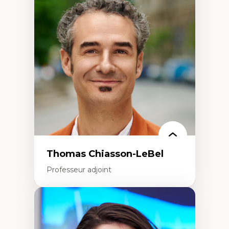
Économie circulaire
Modèles d’affaires durables
Histoire des faits économiques
Gestion durable des ressources naturelles
Écologie industrielle
Aménagement durable du territoire
Développement régional
Coopératives
Télétravail en milieu rural francophone
Transition socio-écologique
Thomas Chiasson-LeBel
Professeur adjoint
Expertises
Théories du développement
Économie politique comparée