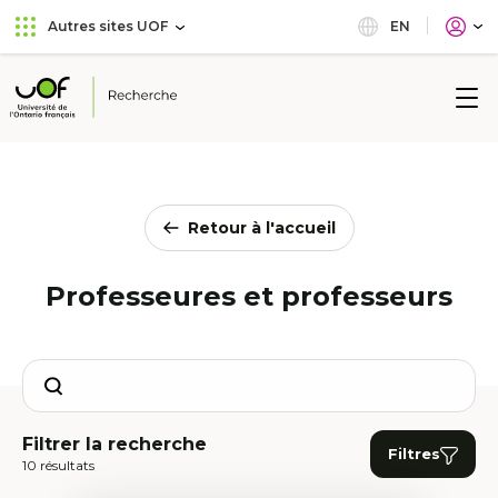
Aller
Passer
EN
Autres sites UOF
au
au
menu
contenu
principal
Université
de
l'Ontario
français
Retour à l'accueil
Professeures et professeurs
Search
Filtrer la recherche
Filtres
10 résultats