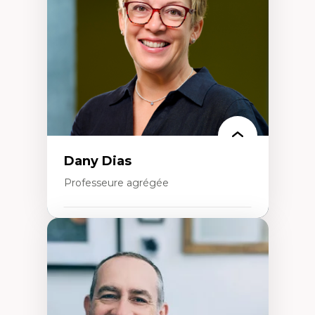
créatives
Histoire sociale et culturelle des
technologies numériques
Résistances et droits numériques
Internet des objets
Métavers
Problématiques relatives à l’intelligence
artificielle, l’apprentissage machine et les
hautes technologies
Féminismes et nouvelles technologies
Dany Dias
Professeure agrégée
Expertises
Pédagogies critiques et justice sociale
Éthique relationnelle et sollicitude en
éducation
Décolonisation et autochtonisation de la
formation à l’enseignement
Littératie et didactique du français