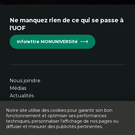
au
au
au
au
au
site.
site.
site.
site.
site.
Ne manquez rien de ce qui se passe à
Cet
Cet
Cet
Cet
Cet
l'UOF
hyperlien
hyperlien
hyperlien
hyperlien
hyperlien
s'ouvrira
s'ouvrira
s'ouvrira
s'ouvrira
s'ouvrira
Infolettre MONUNIVERSité
dans
dans
dans
dans
dans
une
une
une
une
une
nouvelle
nouvelle
nouvelle
nouvelle
nouvelle
fenêtre.
fenêtre.
fenêtre.
fenêtre.
fenêtre.
Nous joindre
Médias
Actualités
Événements
Notre site utilise des cookies pour garantir son bon
fonctionnement et optimiser ses performances
techniques, personnaliser l'affichage de nos pages ou
diffuser et mesurer des publicités pertinentes.
© Université de l'Ontario français - 2026