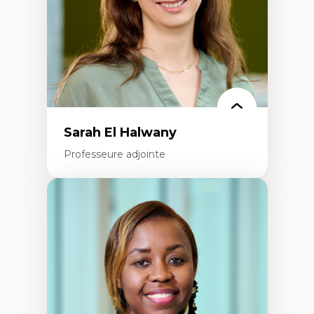
Épistémologie des techniques de recherche
numérique et l’IA
Théorie des droits de la personne
La pensée politique d’Hannah Arendt
La pensée politique à l’ère numérique
Justice internationale et normes
internationales
Sarah El Halwany
Professeure adjointe
Expertises
Les apports pédagogiques des théories de
l'affect, du posthumanisme, du féminisme
dans l'éducation aux sciences
L'apprentissage des sciences/STIM dans une
perspective socioécologique de care
L’insertion professionnelle des
enseignant.e.s