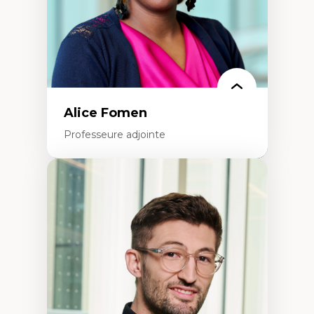
Alice Fomen
Professeure adjointe
Expertises
Acceptabilité, acceptation et adoption des
technologies
Technologies d'apprentissage innovantes
Insertion professionnelle du nouveau
personnel enseignant
Construction identitaire en milieu
minoritaire francophone
Technologies éducatives pour la formation
continue