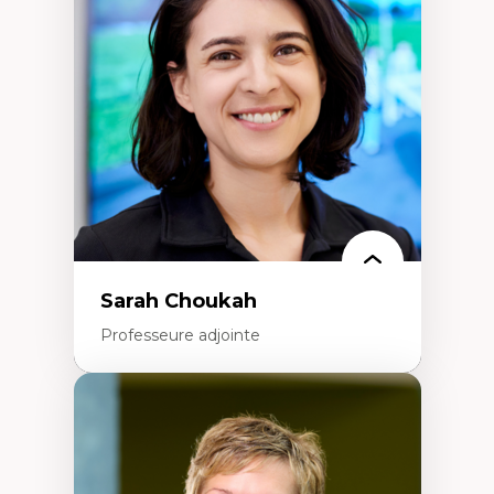
Élites économiques
Sociologie économique
Extractivisme
Classes sociales
Mouvements sociaux
Théories de l’État
Sarah Choukah
Professeure adjointe
Expertises
Démocratisation des nouvelles
technologies et biotechnologies
Données ouvertes
Bioart, programmation et électronique