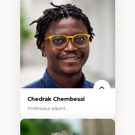
Expertises
Discours sur la ville et représentations
Mosquées, formes et usages au Canada
Reconnaissance et représentations des
communautés immigrantes dans l'espace
urbain
Design architectural et urbain
Patrimoine et patrimonialisation
Études postcoloniales et décolonisation des
savoirs
Chedrak Chembessi
Professeur adjoint
Expertises