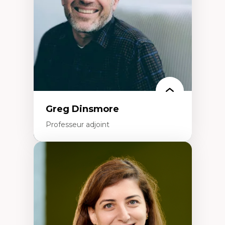
Éducation inclusive
Formation à l’enseignement en contexte
francophone minoritaire
Identité linguistique et culturelle
Recherche-action et approches
participatives
Leadership éducatif et pratiques réflexives
Éducation durable et bien-être en
enseignement
Greg Dinsmore
Professeur adjoint
Expertises
Fragmentation des auditoires médiatiques
Analyse multi-plateforme des auditoires
médiatiques
Analyse des comportements numériques à
travers les données massives et l’IA
Recherche quantitative et qualitative sur
les auditoires médiatiques