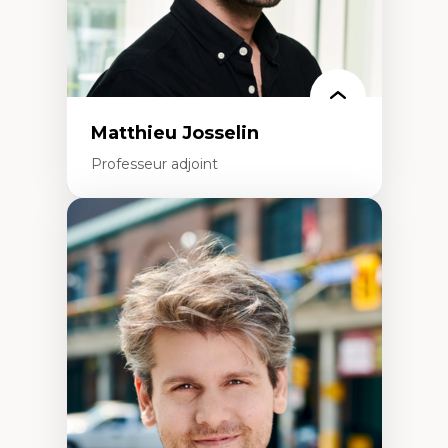
Matthieu Josselin
Professeur adjoint
Expertises
Ethnographie critique des environnements
d’apprentissage des étudiant.e.s
Approche transdisciplinaire des
compétences socioaffectives et
interculturelles
Didactique des langues secondes et
compétence pragmatique
Andragogie
Méthodologies de recherche qualitative