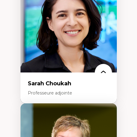
Élites économiques
Sociologie économique
Extractivisme
Classes sociales
Mouvements sociaux
Théories de l’État
Sarah Choukah
Professeure adjointe
Expertises
Démocratisation des nouvelles
technologies et biotechnologies
Données ouvertes
Bioart, programmation et électronique