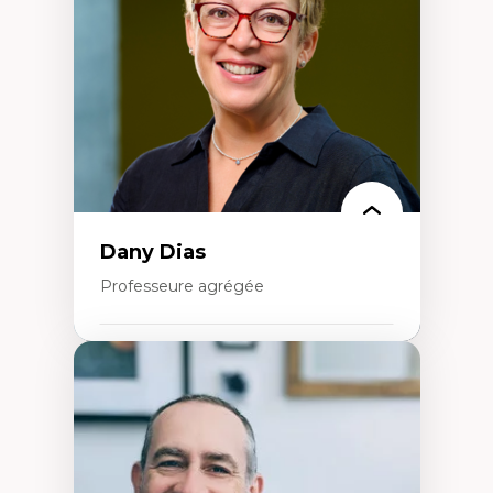
créatives
Histoire sociale et culturelle des
technologies numériques
Résistances et droits numériques
Internet des objets
Métavers
Problématiques relatives à l’intelligence
artificielle, l’apprentissage machine et les
hautes technologies
Féminismes et nouvelles technologies
Dany Dias
Professeure agrégée
Expertises
Pédagogies critiques et justice sociale
Éthique relationnelle et sollicitude en
éducation
Décolonisation et autochtonisation de la
formation à l’enseignement
Littératie et didactique du français