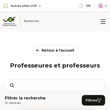
Aller
Passer
EN
Autres sites UOF
au
au
menu
contenu
principal
Université
de
l'Ontario
français
Retour à l'accueil
Professeures et professeurs
Search
Filtrer la recherche
Filtres
10 résultats