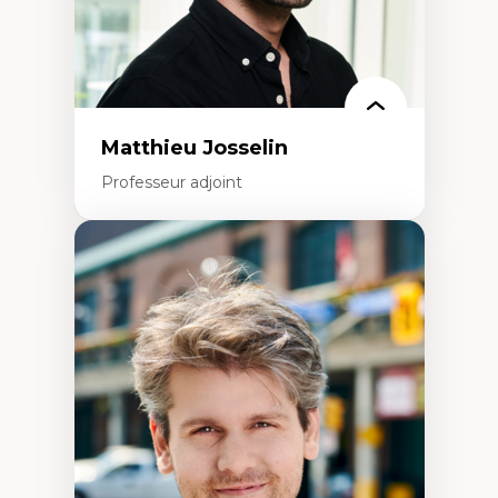
Matthieu Josselin
Professeur adjoint
Expertises
Ethnographie critique des environnements
d’apprentissage des étudiant.e.s
Approche transdisciplinaire des
compétences socioaffectives et
interculturelles
Didactique des langues secondes et
compétence pragmatique
Andragogie
Méthodologies de recherche qualitative