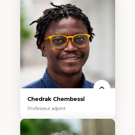
Expertises
Discours sur la ville et représentations
Mosquées, formes et usages au Canada
Reconnaissance et représentations des
communautés immigrantes dans l'espace
urbain
Design architectural et urbain
Patrimoine et patrimonialisation
Études postcoloniales et décolonisation des
savoirs
Chedrak Chembessi
Professeur adjoint
Expertises