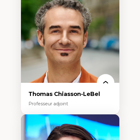
Économie circulaire
Modèles d’affaires durables
Histoire des faits économiques
Gestion durable des ressources naturelles
Écologie industrielle
Aménagement durable du territoire
Développement régional
Coopératives
Télétravail en milieu rural francophone
Transition socio-écologique
Thomas Chiasson-LeBel
Professeur adjoint
Expertises
Théories du développement
Économie politique comparée