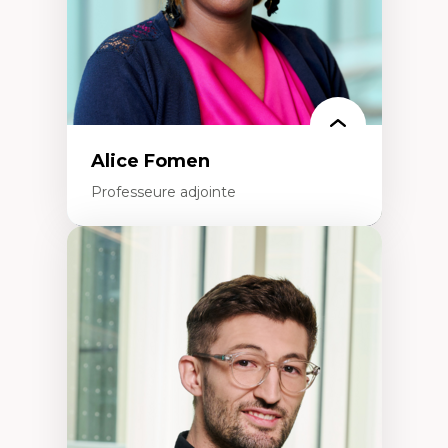
Alice Fomen
Professeure adjointe
Expertises
Acceptabilité, acceptation et adoption des
technologies
Technologies d'apprentissage innovantes
Insertion professionnelle du nouveau
personnel enseignant
Construction identitaire en milieu
minoritaire francophone
Technologies éducatives pour la formation
continue