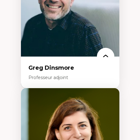
Éducation inclusive
Formation à l’enseignement en contexte
francophone minoritaire
Identité linguistique et culturelle
Recherche-action et approches
participatives
Leadership éducatif et pratiques réflexives
Éducation durable et bien-être en
enseignement
Greg Dinsmore
Professeur adjoint
Expertises
Fragmentation des auditoires médiatiques
Analyse multi-plateforme des auditoires
médiatiques
Analyse des comportements numériques à
travers les données massives et l’IA
Recherche quantitative et qualitative sur
les auditoires médiatiques