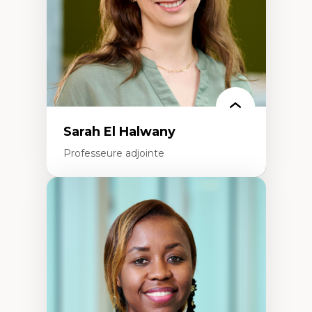
Épistémologie des techniques de recherche
numérique et l’IA
Théorie des droits de la personne
La pensée politique d’Hannah Arendt
La pensée politique à l’ère numérique
Justice internationale et normes
internationales
Sarah El Halwany
Professeure adjointe
Expertises
Les apports pédagogiques des théories de
l'affect, du posthumanisme, du féminisme
dans l'éducation aux sciences
L'apprentissage des sciences/STIM dans une
perspective socioécologique de care
L’insertion professionnelle des
enseignant.e.s