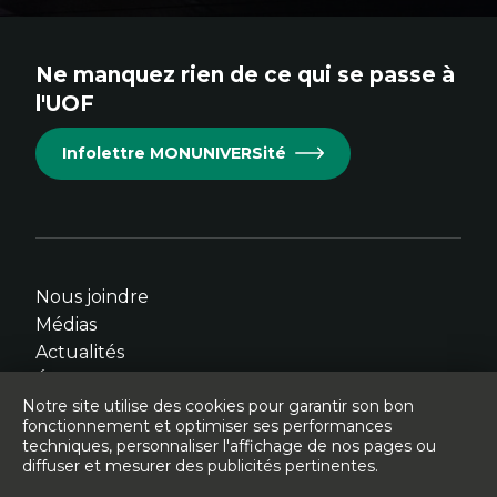
au
au
au
au
au
site.
site.
site.
site.
site.
Ne manquez rien de ce qui se passe à
Cet
Cet
Cet
Cet
Cet
l'UOF
hyperlien
hyperlien
hyperlien
hyperlien
hyperlien
s'ouvrira
s'ouvrira
s'ouvrira
s'ouvrira
s'ouvrira
Infolettre MONUNIVERSité
dans
dans
dans
dans
dans
une
une
une
une
une
nouvelle
nouvelle
nouvelle
nouvelle
nouvelle
fenêtre.
fenêtre.
fenêtre.
fenêtre.
fenêtre.
Nous joindre
Médias
Actualités
Événements
Notre site utilise des cookies pour garantir son bon
fonctionnement et optimiser ses performances
techniques, personnaliser l'affichage de nos pages ou
diffuser et mesurer des publicités pertinentes.
© Université de l'Ontario français - 2026