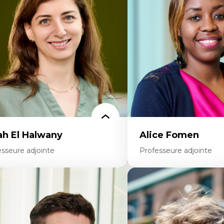
colonisation et autochtonisation de la
médiatiques
rmation à l’enseignement
Analyse des comportemen
ttératie et didactique du français
travers les données massive
ucation inclusive
Recherche quantitative et 
rmation à l’enseignement en contexte
les auditoires médiatiques
ancophone minoritaire
Épistémologie des techniq
ntité linguistique et culturelle
numérique et l’IA
cherche-action et approches
Théorie des droits de la p
rticipatives
La pensée politique d’Ha
adership éducatif et pratiques réflexives
La pensée politique à l’èr
ucation durable et bien-être en
Justice internationale et
seignement
internationales
ah El Halwany
Alice Fomen
esseure adjointe
Professeure adjointe
rtises
Expertises
s apports pédagogiques des théories de
Acceptabilité, acceptation
affect, du posthumanisme, du féminisme
technologies
ns l'éducation aux sciences
Technologies d'apprentis
apprentissage des sciences/STIM dans une
Insertion professionnelle