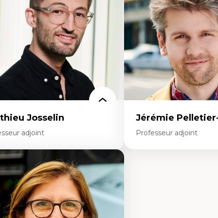
rspective socioécologique de care
personnel enseignant
insertion professionnelle des
Construction identitaire e
seignant.e.s
minoritaire francophone
Technologies éducatives p
continue
thieu Josselin
Jérémie Pelletie
sseur adjoint
Professeur adjoint
rtises
Expertises
hnographie critique des environnements
Études du jeu vidéo
apprentissage des étudiant.e.s
Fouille de textes
proche transdisciplinaire des
Études postcoloniales
mpétences socioaffectives et
Études critiques des médi
erculturelles
Analyse de données
dactique des langues secondes et
Études japonaises