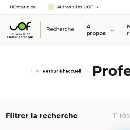
Aller
Passer
UOntario.ca
Autres sites UOF
au
au
menu
contenu
principal
À
N
Ouvrir
O
propos
Université
le
l
de
menu
l'Ontario
français
Prof
Retour à l'accueil
Filtrer la recherche
11 ré