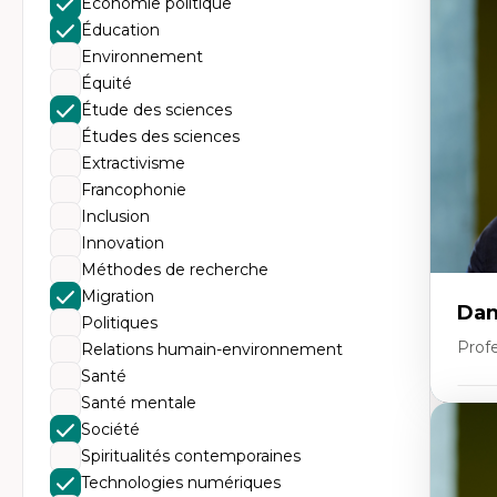
Économie politique
Th
Éc
Éducation
Él
Environnement
So
Ex
Équité
Cla
Étude des sciences
Mo
Th
Études des sciences
Extractivisme
Francophonie
Inclusion
Innovation
Méthodes de recherche
Migration
Dan
Politiques
Prof
Relations humain-environnement
Santé
Santé mentale
Expe
Société
Pé
Spiritualités contemporaines
Éth
Technologies numériques
éd