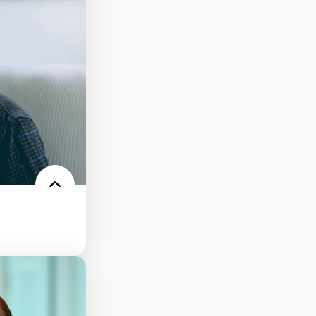
elles
logies
 électronique
e des
ériques
l’intelligence
e machine et les
echnologies
ires médiatiques
des auditoires