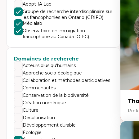
Expe
Adopt-IA Lab
Di
Groupe de recherche interdisciplinaire sur
Mo
les francophonies en Ontario (GRIFO)
Re
Médialab
co
ur
Observatoire en immigration
De
francophone au Canada (OIFC)
Pa
Ét
sa
Domaines de recherche
Acteurs plus qu'humains
Approche socio-écologique
Collaboration et méthodes participatives
Communautés
Conservation de la biodiversité
Tho
Création numérique
Culture
Profe
Décolonisation
Développement durable
Expe
Écologie