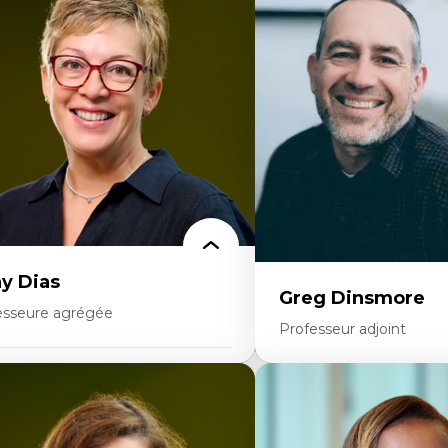
éories du développement
Démocratisation des nouv
onomie politique comparée
technologies et biotechno
ites économiques
Données ouvertes
ciologie économique
Bioart, programmation et
tractivisme
créatives
sses sociales
Histoire sociale et culturell
uvements sociaux
technologies numériques
éories de l’État
Résistances et droits num
Internet des objets
Métavers
Problématiques relatives à 
artificielle, l’apprentissag
hautes technologies
Féminismes et nouvelles t
y Dias
Greg Dinsmore
esseure agrégée
Professeur adjoint
rtises
Expertises
dagogies critiques et justice sociale
ique relationnelle et sollicitude en
Fragmentation des audito
ucation
Analyse multi-plateforme 