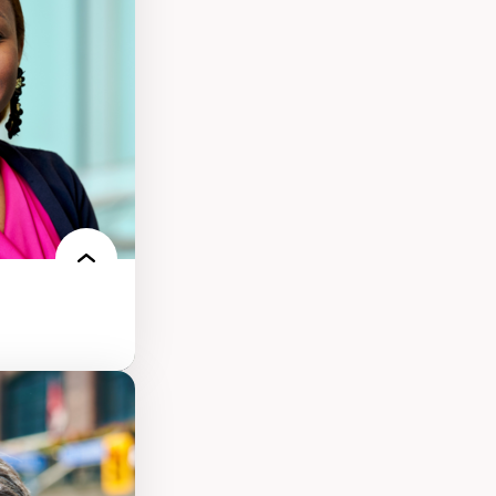
ts numériques à
s et l’IA
qualitative sur
ues de recherche
ersonne
nnah Arendt
e numérique
 normes
 et adoption des
sage innovantes
 du nouveau