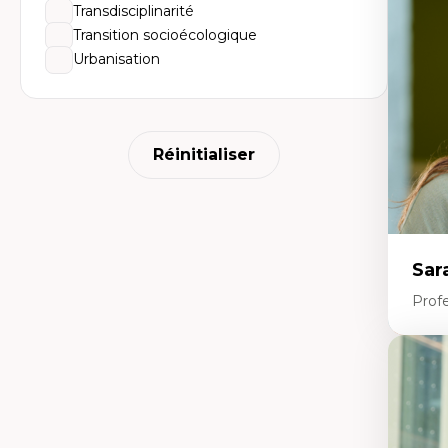
Dé
Transdisciplinarité
fo
Transition socioécologique
Li
Éd
Urbanisation
Fo
fr
Ide
Re
pa
Le
Réinitialiser
Éd
en
Sar
Prof
Expe
Le
l'
da
L'