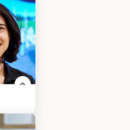
s
ques
rces naturelles
territoire
l francophone
ue