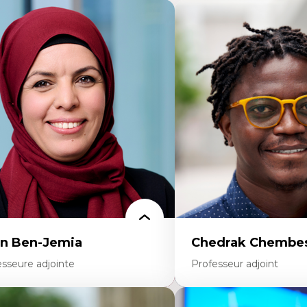
n Ben-Jemia
Chedrak Chembes
esseure adjointe
Professeur adjoint