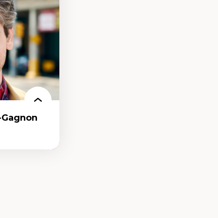
n milieu
our la formation
r-Gagnon
as