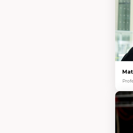
pe
L’
en
Mat
Profe
Expe
Et
d’
Ap
co
int
Di