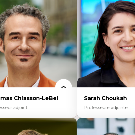
rtises
Expertises
scours sur la ville et représentations
Économie circulaire
squées, formes et usages au Canada
Modèles d’affaires durable
connaissance et représentations des
Histoire des faits économi
mmunautés immigrantes dans l'espace
Gestion durable des ressou
bain
Écologie industrielle
sign architectural et urbain
Aménagement durable du 
trimoine et patrimonialisation
Développement régional
udes postcoloniales et décolonisation des
Coopératives
voirs
Télétravail en milieu rura
Transition socio-écologiq
mas Chiasson-LeBel
Sarah Choukah
sseur adjoint
Professeure adjointe
rtises
Expertises