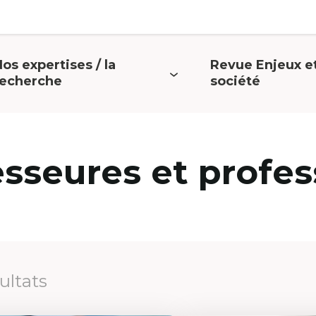
os expertises / la
Revue Enjeux e
uvrir
Ouvrir
recherche
société
e
le
menu
menu
esseures et profes
sultats