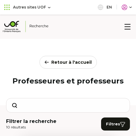
Aller
Passer
EN
Autres sites UOF
au
au
menu
contenu
principal
Université
de
l'Ontario
français
Retour à l'accueil
Professeures et professeurs
Search
Filtrer la recherche
Filtres
10 résultats