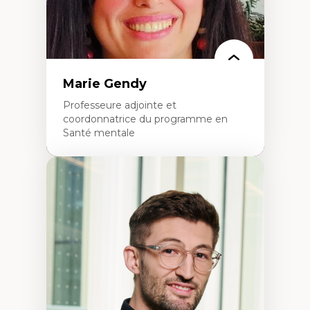
Marie Gendy
Professeure adjointe et
coordonnatrice du programme en
Santé mentale
Expertises
Neuropsychiatrie et neurosciences
Direction d'essais cliniques
Analyse des politiques et pratiques en santé
mentale
Développement de protocoles d'essais
cliniques
Collaboration interfonctionnelle
Leadership en recherche clinique
Développement de cadres politiques
Collaboration avec des entreprises
pharmaceutiques