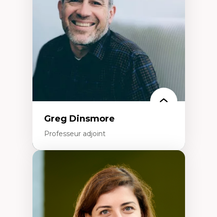
Littératie et didactique du français
Éducation inclusive
Formation à l’enseignement en contexte
francophone minoritaire
Identité linguistique et culturelle
Recherche-action et approches
participatives
Leadership éducatif et pratiques réflexives
Éducation durable et bien-être en
enseignement
Greg Dinsmore
Professeur adjoint
Expertises
Fragmentation des auditoires médiatiques
Analyse multi-plateforme des auditoires
médiatiques
Analyse des comportements numériques à
travers les données massives et l’IA