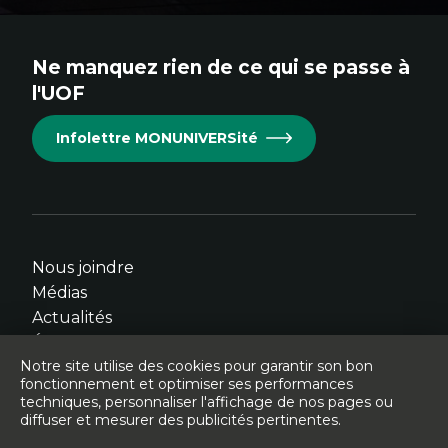
au
au
au
au
au
site.
site.
site.
site.
site.
Ne manquez rien de ce qui se passe à
Cet
Cet
Cet
Cet
Cet
l'UOF
hyperlien
hyperlien
hyperlien
hyperlien
hyperlien
s'ouvrira
s'ouvrira
s'ouvrira
s'ouvrira
s'ouvrira
Infolettre MONUNIVERSité
dans
dans
dans
dans
dans
une
une
une
une
une
nouvelle
nouvelle
nouvelle
nouvelle
nouvelle
fenêtre.
fenêtre.
fenêtre.
fenêtre.
fenêtre.
Nous joindre
Médias
Actualités
Événements
Notre site utilise des cookies pour garantir son bon
fonctionnement et optimiser ses performances
techniques, personnaliser l'affichage de nos pages ou
diffuser et mesurer des publicités pertinentes.
© Université de l'Ontario français - 2026