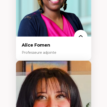
Alice Fomen
Professeure adjointe
Expertises
Acceptabilité, acceptation et adoption des
technologies
Technologies d'apprentissage innovantes
Insertion professionnelle du nouveau
personnel enseignant
Construction identitaire en milieu
minoritaire francophone
Technologies éducatives pour la formation
continue