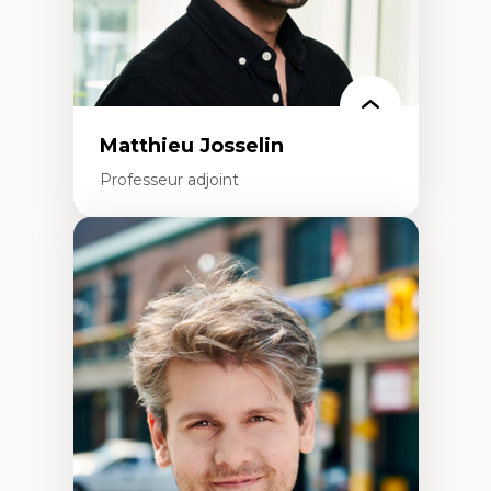
Rédaction de publications et de rapports
politiques
Enseignement et mentorat
Matthieu Josselin
Professeur adjoint
Expertises
Ethnographie critique des environnements
d’apprentissage des étudiant.e.s
Approche transdisciplinaire des
compétences socioaffectives et
interculturelles
Didactique des langues secondes et
compétence pragmatique
Andragogie
Méthodologies de recherche qualitative