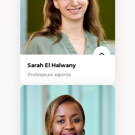
Recherche quantitative et qualitative sur
les auditoires médiatiques
Épistémologie des techniques de recherche
numérique et l’IA
Théorie des droits de la personne
La pensée politique d’Hannah Arendt
La pensée politique à l’ère numérique
Justice internationale et normes
internationales
Sarah El Halwany
Professeure adjointe
Expertises
Les apports pédagogiques des théories de
l'affect, du posthumanisme, du féminisme
dans l'éducation aux sciences
L'apprentissage des sciences/STIM dans une
perspective socioécologique de care
L’insertion professionnelle des
enseignant.e.s