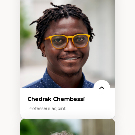
Expertises
Discours sur la ville et représentations
Mosquées, formes et usages au Canada
Reconnaissance et représentations des
communautés immigrantes dans l'espace
urbain
Design architectural et urbain
Patrimoine et patrimonialisation
Études postcoloniales et décolonisation des
savoirs
Chedrak Chembessi
Professeur adjoint
Expertises