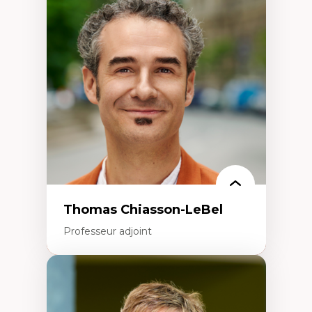
Économie circulaire
Modèles d’affaires durables
Histoire des faits économiques
Gestion durable des ressources naturelles
Écologie industrielle
Aménagement durable du territoire
Développement régional
Coopératives
Télétravail en milieu rural francophone
Transition socio-écologique
Thomas Chiasson-LeBel
Professeur adjoint
Expertises
Théories du développement
Économie politique comparée