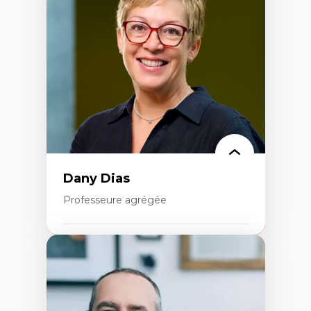
Élites économiques
Sociologie économique
Extractivisme
Classes sociales
Mouvements sociaux
Théories de l’État
Dany Dias
Professeure agrégée
Expertises
Pédagogies critiques et justice sociale
Éthique relationnelle et sollicitude en
éducation
Décolonisation et autochtonisation de la
formation à l’enseignement