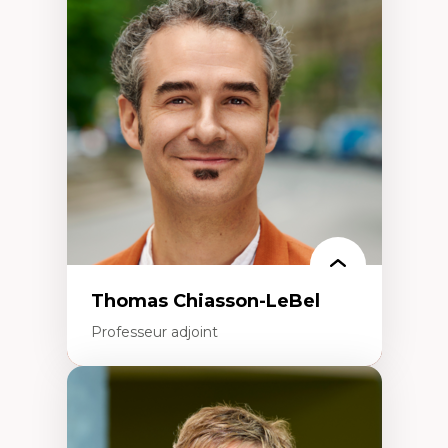
Économie circulaire
Modèles d’affaires durables
Histoire des faits économiques
Gestion durable des ressources naturelles
Écologie industrielle
Aménagement durable du territoire
Développement régional
Coopératives
Télétravail en milieu rural francophone
Transition socio-écologique
Thomas Chiasson-LeBel
Professeur adjoint
Expertises
Théories du développement
Économie politique comparée