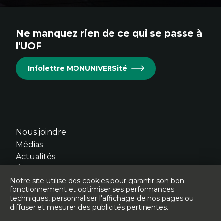
au
au
au
au
au
site.
site.
site.
site.
site.
Ne manquez rien de ce qui se passe à
Cet
Cet
Cet
Cet
Cet
l'UOF
hyperlien
hyperlien
hyperlien
hyperlien
hyperlien
s'ouvrira
s'ouvrira
s'ouvrira
s'ouvrira
s'ouvrira
Infolettre MONUNIVERSité
dans
dans
dans
dans
dans
une
une
une
une
une
nouvelle
nouvelle
nouvelle
nouvelle
nouvelle
fenêtre.
fenêtre.
fenêtre.
fenêtre.
fenêtre.
Nous joindre
Médias
Actualités
Événements
Notre site utilise des cookies pour garantir son bon
fonctionnement et optimiser ses performances
techniques, personnaliser l'affichage de nos pages ou
diffuser et mesurer des publicités pertinentes.
© Université de l'Ontario français - 2026