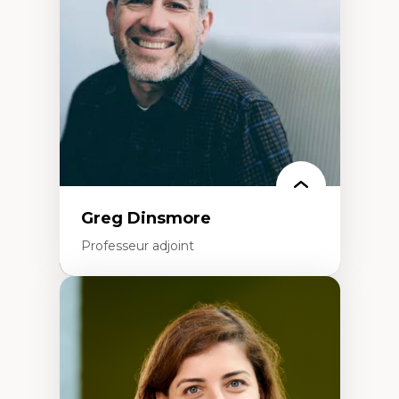
formation à l’enseignement
Littératie et didactique du français
Éducation inclusive
Formation à l’enseignement en contexte
francophone minoritaire
Identité linguistique et culturelle
Recherche-action et approches
participatives
Leadership éducatif et pratiques réflexives
Éducation durable et bien-être en
enseignement
Greg Dinsmore
Professeur adjoint
Expertises
Fragmentation des auditoires médiatiques
Analyse multi-plateforme des auditoires
médiatiques
Analyse des comportements numériques à
travers les données massives et l’IA