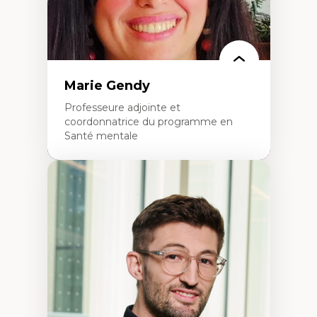
Marie Gendy
Professeure adjointe et
coordonnatrice du programme en
Santé mentale
Expertises
Neuropsychiatrie et neurosciences
Direction d'essais cliniques
Analyse des politiques et pratiques en santé
mentale
Développement de protocoles d'essais
cliniques
Collaboration interfonctionnelle
Leadership en recherche clinique
Développement de cadres politiques
Collaboration avec des entreprises
pharmaceutiques