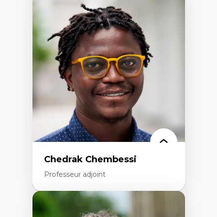
Expertises
Discours sur la ville et représentations
Mosquées, formes et usages au Canada
Reconnaissance et représentations des
communautés immigrantes dans l'espace
urbain
Design architectural et urbain
Patrimoine et patrimonialisation
Études postcoloniales et décolonisation des
savoirs
Chedrak Chembessi
Professeur adjoint
Expertises