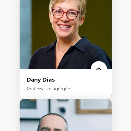
Élites économiques
Sociologie économique
Extractivisme
Classes sociales
Mouvements sociaux
Théories de l’État
Dany Dias
Professeure agrégée
Expertises
Pédagogies critiques et justice sociale
Éthique relationnelle et sollicitude en
éducation
Décolonisation et autochtonisation de la