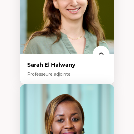
Recherche quantitative et qualitative sur
les auditoires médiatiques
Épistémologie des techniques de recherche
numérique et l’IA
Théorie des droits de la personne
La pensée politique d’Hannah Arendt
La pensée politique à l’ère numérique
Justice internationale et normes
internationales
Sarah El Halwany
Professeure adjointe
Expertises
Les apports pédagogiques des théories de
l'affect, du posthumanisme, du féminisme
dans l'éducation aux sciences
L'apprentissage des sciences/STIM dans une
perspective socioécologique de care
L’insertion professionnelle des
enseignant.e.s