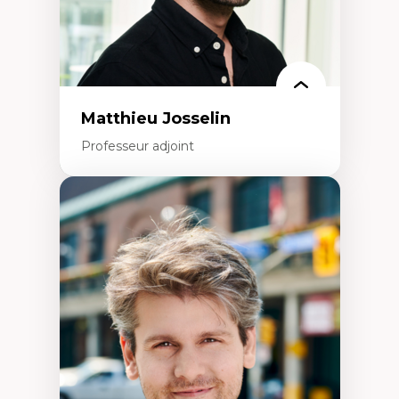
Rédaction de publications et de rapports
politiques
Enseignement et mentorat
Matthieu Josselin
Professeur adjoint
Expertises
Ethnographie critique des environnements
d’apprentissage des étudiant.e.s
Approche transdisciplinaire des
compétences socioaffectives et
interculturelles
Didactique des langues secondes et
compétence pragmatique
Andragogie
Méthodologies de recherche qualitative