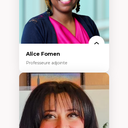
Alice Fomen
Professeure adjointe
Expertises
Acceptabilité, acceptation et adoption des
technologies
Technologies d'apprentissage innovantes
Insertion professionnelle du nouveau
personnel enseignant
Construction identitaire en milieu
minoritaire francophone
Technologies éducatives pour la formation
continue