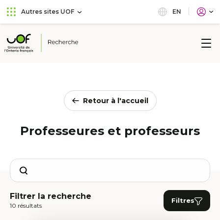
Aller
Passer
EN
Autres sites UOF
au
au
menu
contenu
principal
Université
de
l'Ontario
français
Retour à l'accueil
Professeures et professeurs
Search
Filtrer la recherche
Filtres
10 résultats