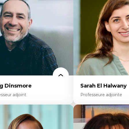
éories du développement
Pédagogies critiques et jus
onomie politique comparée
Éthique relationnelle et so
ites économiques
éducation
ciologie économique
Décolonisation et autocht
tractivisme
formation à l’enseigneme
sses sociales
Littératie et didactique du
uvements sociaux
Éducation inclusive
éories de l’État
Formation à l’enseigneme
francophone minoritaire
Identité linguistique et cul
Recherche-action et appr
participatives
Leadership éducatif et prat
Éducation durable et bien
enseignement
g Dinsmore
Sarah El Halwany
sseur adjoint
Professeure adjointe
rtises
Expertises
agmentation des auditoires médiatiques
Les apports pédagogiques 
alyse multi-plateforme des auditoires
l'affect, du posthumanis