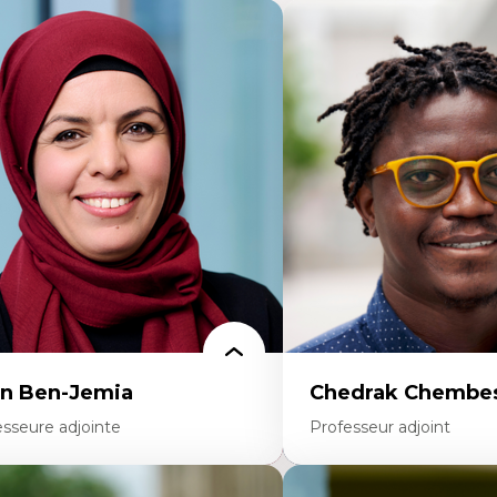
n Ben-Jemia
Chedrak Chembes
esseure adjointe
Professeur adjoint