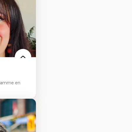
ces
ces/STIM dans une
e de care
 des
gramme en
sciences
pratiques en santé