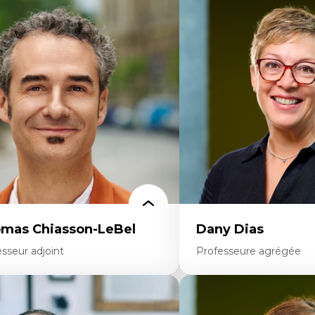
rtises
Expertises
scours sur la ville et représentations
Économie circulaire
squées, formes et usages au Canada
Modèles d’affaires durable
connaissance et représentations des
Histoire des faits économi
mmunautés immigrantes dans l'espace
Gestion durable des ressou
bain
Écologie industrielle
sign architectural et urbain
Aménagement durable du 
trimoine et patrimonialisation
Développement régional
udes postcoloniales et décolonisation des
Coopératives
voirs
Télétravail en milieu rura
Transition socio-écologiq
mas Chiasson-LeBel
Dany Dias
sseur adjoint
Professeure agrégée
rtises
Expertises