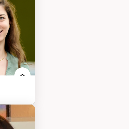
tice sociale
llicitude en
onisation de la
nt
 français
nt en contexte
turelle
oches
iques réflexives
-être en
des théories de
me, du féminisme