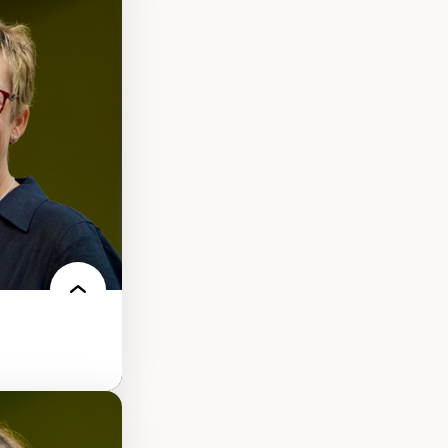
s
ques
rces naturelles
territoire
l francophone
ue