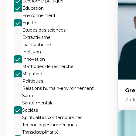
Économie politique
Th
Éc
Éducation
Él
Environnement
So
Ex
Équité
Cla
Études des sciences
Mo
Th
Extractivisme
Francophonie
Inclusion
Innovation
Méthodes de recherche
Migration
Politiques
Relations humain-environnement
Gre
Santé
Profe
Santé mentale
Société
Spiritualités contemporaines
Expe
Technologies numériques
Fr
Transdisciplinarité
An