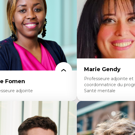
diatiques
dans l'éducation aux scien
alyse des comportements numériques à
L'apprentissage des scien
avers les données massives et l’IA
perspective socioécologiqu
cherche quantitative et qualitative sur
L’insertion professionnelle
s auditoires médiatiques
enseignant.e.s
istémologie des techniques de recherche
mérique et l’IA
éorie des droits de la personne
 pensée politique d’Hannah Arendt
 pensée politique à l’ère numérique
stice internationale et normes
ternationales
Marie Gendy
Professeure adjointe et
ce Fomen
coordonnatrice du pro
esseure adjointe
Santé mentale
rtises
Expertises
ceptabilité, acceptation et adoption des
Neuropsychiatrie et neuro
chnologies
Direction d'essais cliniques
chnologies d'apprentissage innovantes
Analyse des politiques et 
sertion professionnelle du nouveau
mentale