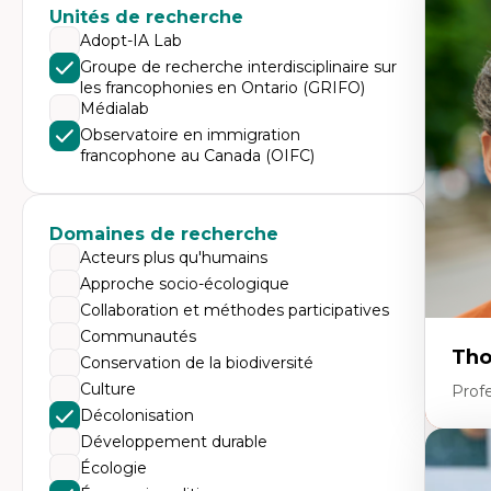
Expe
Unités de recherche
Di
Adopt-IA Lab
Mo
Groupe de recherche interdisciplinaire sur
Re
les francophonies en Ontario (GRIFO)
co
ur
Médialab
De
Observatoire en immigration
Pa
francophone au Canada (OIFC)
Ét
sa
Domaines de recherche
Acteurs plus qu'humains
Approche socio-écologique
Collaboration et méthodes participatives
Communautés
Tho
Conservation de la biodiversité
Culture
Profe
Décolonisation
Développement durable
Expe
Écologie