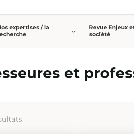
os expertises / la
Revue Enjeux e
uvrir
Ouvrir
recherche
société
e
le
menu
menu
esseures et profes
sultats