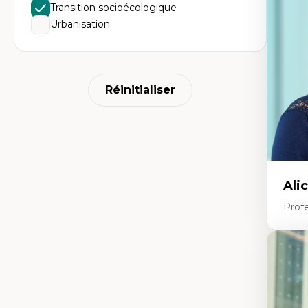
mé
Transition socioécologique
An
Urbanisation
tr
Re
le
Ép
nu
Th
Réinitialiser
La
La
Ju
in
Ali
Prof
Expe
Ac
te
Te
In