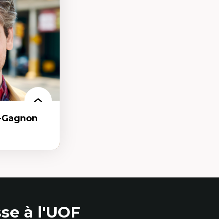
les d'essais
nnelle
linique
politiques
reprises
 et de rapports
at
r-Gagnon
as
se à l'UOF