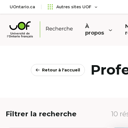
Aller
Passer
UOntario.ca
Autres sites UOF
au
au
menu
contenu
principal
À
N
Ouvrir
O
propos
Université
le
l
de
menu
l'Ontario
français
Prof
Retour à l'accueil
Filtrer la recherche
10 ré