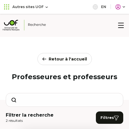
Aller
Passer
EN
Autres sites UOF
au
au
menu
contenu
principal
Université
de
l'Ontario
français
Retour à l'accueil
Professeures et professeurs
Search
Filtrer la recherche
Filtres
2 résultats