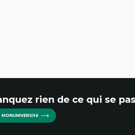
udes du jeu vidéo
Sociologie de la culture, Cu
ille de textes
scènes culturelles
udes postcoloniales
Communication narrativ
udes critiques des médias
Enjeux politiques des méd
alyse de données
numériques;Citoyenneté
udes japonaises
Marketing numérique
ndialisation
Métavers, RV, RA, 360
aduction et localisation
Innovations et développ
telligence artificielle et communication
technologique
main-machine
Morphologie culturelle de
numériques
Écomédias
Études critiques des médias
immersifs
nquez rien de ce qui se pas
re MONUNIVERSité