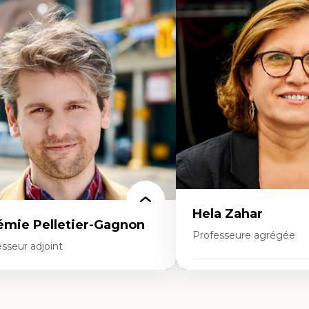
rtises
Expertises
mocratisation des nouvelles
Fragmentation des audito
chnologies et biotechnologies
Analyse multi-plateforme 
nnées ouvertes
médiatiques
oart, programmation et électronique
Analyse des comportemen
éatives
travers les données massive
toire sociale et culturelle des
Recherche quantitative et 
chnologies numériques
les auditoires médiatiques
sistances et droits numériques
Épistémologie des techniq
ternet des objets
numérique et l’IA
tavers
Théorie des droits de la p
oblématiques relatives à l’intelligence
La pensée politique d’Ha
ificielle, l’apprentissage machine et les
La pensée politique à l’èr
utes technologies
Justice internationale et
minismes et nouvelles technologies
internationales
Hela Zahar
émie Pelletier-Gagnon
Professeure agrégée
sseur adjoint
Expertises
rtises
Cultures numériques