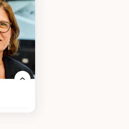
ires médiatiques
des auditoires
ts numériques à
s et l’IA
qualitative sur
ues de recherche
ersonne
nnah Arendt
e numérique
 normes