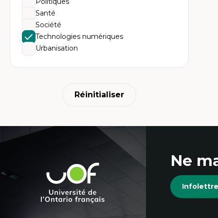
Politiques
Ét
Fou
Santé
Ét
Société
Ét
An
Technologies numériques
Ét
Urbanisation
Mo
Tr
In
hu
Réinitialiser
Coordonnées
Ne ma
et
Université
de
informations
Infolett
l'Ontario
français