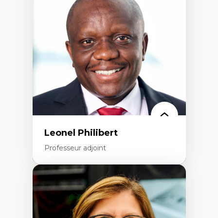
Théorie et pratiques en conservation de
l'environnement bâti
Conception de projet en milieu existant
Analyse critique en architecture et
enseignement du design architectural et
urbain
Leonel Philibert
Professeur adjoint
Expertises
Santé mondiale
Femme en contexte de pauvreté
Innovation
Participation citoyenne