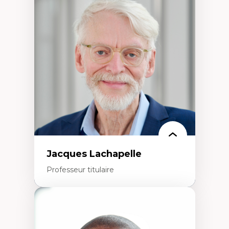
Neuropsychiatrie et neurosciences
Direction d'essais cliniques
Analyse des politiques et pratiques en santé
mentale
Développement de protocoles d'essais
cliniques
Collaboration interfonctionnelle
Leadership en recherche clinique
Développement de cadres politiques
Collaboration avec des entreprises
pharmaceutiques
Rédaction de publications et de rapports
politiques
Enseignement et mentorat
Jacques Lachapelle
Professeur titulaire
Expertises
Histoire de l'architecture et de la ville,
notamment au Canada