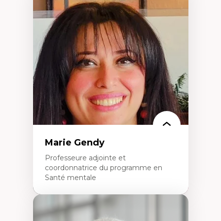
Expertises
Démocratisation des nouvelles
technologies et biotechnologies
Données ouvertes
Bioart, programmation et électronique
créatives
Histoire sociale et culturelle des
technologies numériques
Résistances et droits numériques
Internet des objets
Métavers
Problématiques relatives à l’intelligence
artificielle, l’apprentissage machine et les
hautes technologies
Féminismes et nouvelles technologies
Marie Gendy
Professeure adjointe et
coordonnatrice du programme en
Santé mentale
Expertises