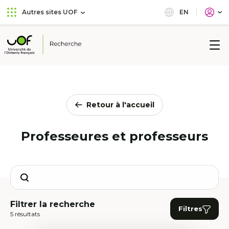
Aller
Passer
EN
Autres sites UOF
au
au
menu
contenu
principal
Université
de
l'Ontario
français
Retour à l'accueil
Professeures et professeurs
Search
Filtrer la recherche
Filtres
5 résultats