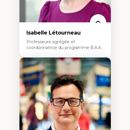
Isabelle Létourneau
Professeure agrégée et
coordonnatrice du programme B.A.A.
Expertises
Conciliation travail-vie personnelle
Gestion des ressources humaines
(attraction et fidélisation de la main-
d’œuvre)
Responsabilité sociale des organisations
Interventions organisationnelles
Comportement organisationnel
(mobilisation au travail)
Recherche qualitative
Éthique des affaires