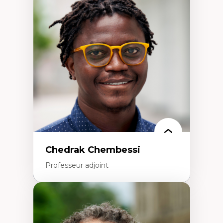
Discours sur la ville et représentations
Mosquées, formes et usages au Canada
Reconnaissance et représentations des
communautés immigrantes dans l'espace
urbain
Design architectural et urbain
Patrimoine et patrimonialisation
Études postcoloniales et décolonisation des
savoirs
Chedrak Chembessi
Professeur adjoint
Expertises
Économie circulaire
Modèles d’affaires durables