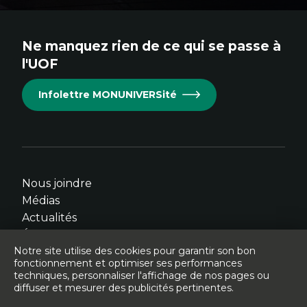
au
au
au
au
au
site.
site.
site.
site.
site.
Ne manquez rien de ce qui se passe à
Cet
Cet
Cet
Cet
Cet
l'UOF
hyperlien
hyperlien
hyperlien
hyperlien
hyperlien
s'ouvrira
s'ouvrira
s'ouvrira
s'ouvrira
s'ouvrira
Infolettre MONUNIVERSité
dans
dans
dans
dans
dans
une
une
une
une
une
nouvelle
nouvelle
nouvelle
nouvelle
nouvelle
fenêtre.
fenêtre.
fenêtre.
fenêtre.
fenêtre.
Nous joindre
Médias
Actualités
Événements
Notre site utilise des cookies pour garantir son bon
fonctionnement et optimiser ses performances
techniques, personnaliser l'affichage de nos pages ou
diffuser et mesurer des publicités pertinentes.
© Université de l'Ontario français - 2026