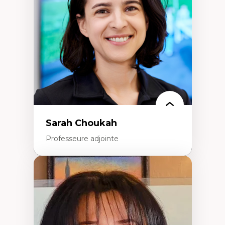
Extractivisme
Classes sociales
Mouvements sociaux
Théories de l’État
Sarah Choukah
Professeure adjointe
Expertises
Démocratisation des nouvelles
technologies et biotechnologies
Données ouvertes
Bioart, programmation et électronique
créatives