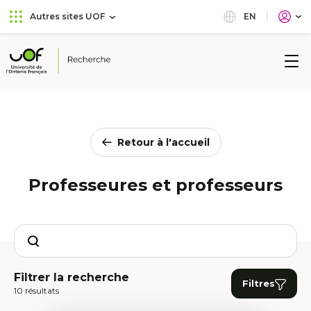
Aller
Passer
EN
Autres sites UOF
au
au
menu
contenu
principal
Université
de
l'Ontario
français
Retour à l'accueil
Professeures et professeurs
Search
Filtrer la recherche
Filtres
10 résultats