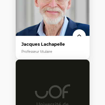
Leadership en recherche clinique
Développement de cadres politiques
Collaboration avec des entreprises
pharmaceutiques
Rédaction de publications et de rapports
politiques
Enseignement et mentorat
Jacques Lachapelle
Professeur titulaire
Expertises
Histoire de l'architecture et de la ville,
notamment au Canada
Théorie et pratiques en conservation de
l'environnement bâti
Conception de projet en milieu existant
Analyse critique en architecture et
enseignement du design architectural et
urbain