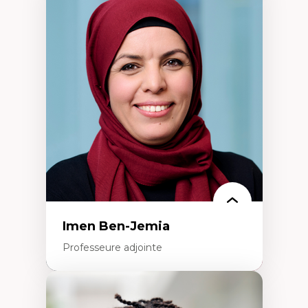
Expertises
Méthodes de recherche
Acteurs plus qu'humains
Approches socio-écologiques
Conservation de la biodiversité
Collaboration et méthodes participatives
Études des sciences
Relations humain-environnement
Transdisciplinarité
Imen Ben-Jemia
Professeure adjointe
Expertises