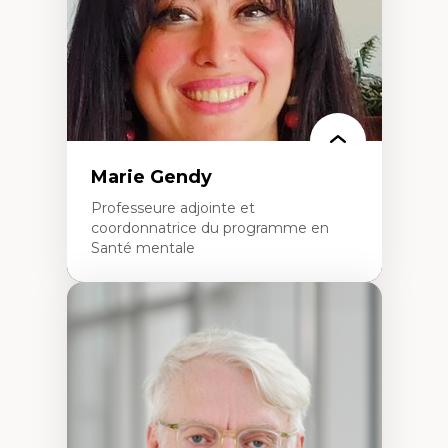
Histoire sociale et culturelle des
technologies numériques
Résistances et droits numériques
Internet des objets
Métavers
Problématiques relatives à l’intelligence
artificielle, l’apprentissage machine et les
hautes technologies
Féminismes et nouvelles technologies
Marie Gendy
Professeure adjointe et
coordonnatrice du programme en
Santé mentale
Expertises
Neuropsychiatrie et neurosciences
Direction d'essais cliniques
Analyse des politiques et pratiques en santé
mentale
Développement de protocoles d'essais
cliniques
Collaboration interfonctionnelle