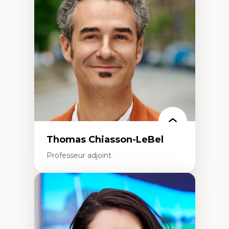
Histoire des faits économiques
Gestion durable des ressources naturelles
Écologie industrielle
Aménagement durable du territoire
Développement régional
Coopératives
Télétravail en milieu rural francophone
Transition socio-écologique
Thomas Chiasson-LeBel
Professeur adjoint
Expertises
Théories du développement
Économie politique comparée
Élites économiques
Sociologie économique