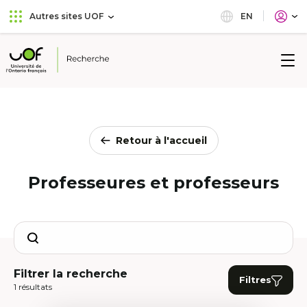
Aller
Passer
EN
Autres sites UOF
au
au
menu
contenu
principal
Université
de
l'Ontario
français
Retour à l'accueil
Professeures et professeurs
Search
Filtrer la recherche
Filtres
1 résultats