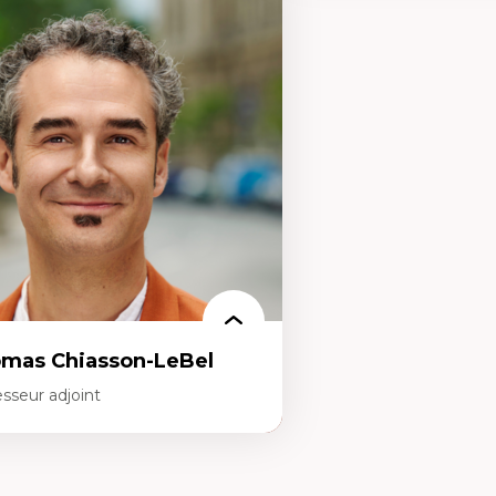
rtises
Expertises
scours sur la ville et représentations
Économie circulaire
squées, formes et usages au Canada
Modèles d’affaires durable
connaissance et représentations des
Histoire des faits économi
mmunautés immigrantes dans l'espace
Gestion durable des ressou
bain
Écologie industrielle
sign architectural et urbain
Aménagement durable du 
trimoine et patrimonialisation
Développement régional
udes postcoloniales et décolonisation des
Coopératives
voirs
Télétravail en milieu rura
Transition socio-écologiq
mas Chiasson-LeBel
sseur adjoint
rtises