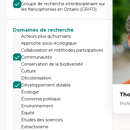
Expe
Groupe de recherche interdisciplinaire sur
les francophonies en Ontario (GRIFO)
Di
Mo
Re
co
ur
Domaines de recherche
De
Acteurs plus qu'humains
Pa
Ét
Approche socio-écologique
sa
Collaboration et méthodes participatives
Communautés
Conservation de la biodiversité
Culture
Décolonisation
Développement durable
Écologie
Tho
Économie politique
Profe
Environnement
Équité
Études des sciences
Expe
Extractivisme