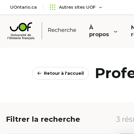
Aller
Passer
UOntario.ca
Autres sites UOF
au
au
menu
contenu
principal
À
N
Ouvrir
O
propos
Université
le
l
de
menu
l'Ontario
français
Prof
Retour à l'accueil
Filtrer la recherche
3 rés