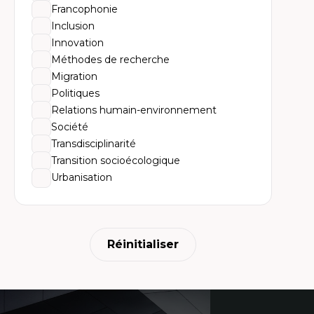
Th
Francophonie
Éc
Él
Inclusion
So
Innovation
Ex
Cla
Méthodes de recherche
Mo
Migration
Th
Politiques
Relations humain-environnement
Société
Transdisciplinarité
Transition socioécologique
Urbanisation
Réinitialiser
Coordonnées