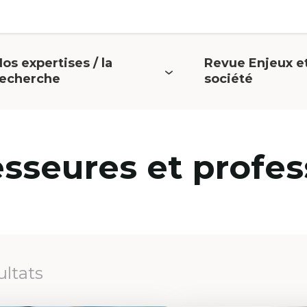
os expertises / la
Revue Enjeux e
uvrir
Ouvrir
recherche
société
e
le
menu
menu
esseures et profes
ultats