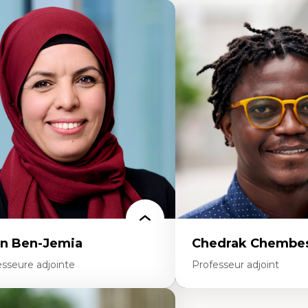
n Ben-Jemia
Chedrak Chembes
esseure adjointe
Professeur adjoint