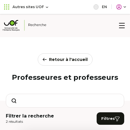
Aller
Passer
EN
Autres sites UOF
au
au
menu
contenu
principal
Université
de
l'Ontario
français
Retour à l'accueil
Professeures et professeurs
Search
Filtrer la recherche
Filtres
2 résultats