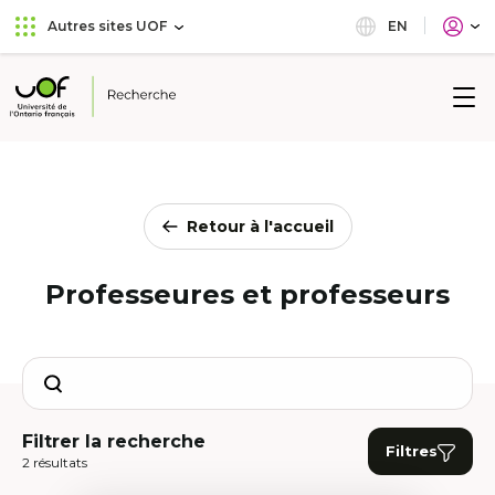
Aller
Passer
EN
Autres sites UOF
au
au
menu
contenu
principal
Université
de
l'Ontario
français
Retour à l'accueil
Professeures et professeurs
Search
Filtrer la recherche
Filtres
2 résultats