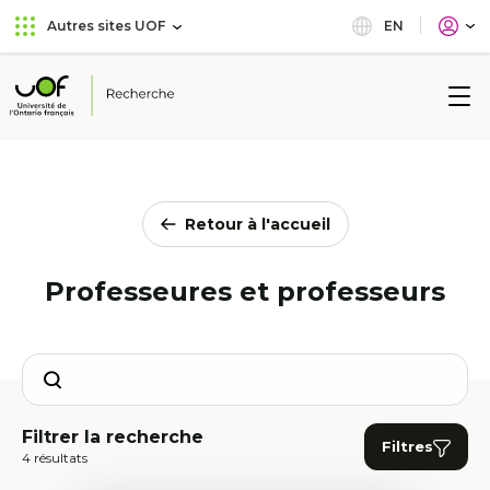
Aller
Passer
EN
Autres sites UOF
au
au
menu
contenu
principal
Université
de
l'Ontario
français
Retour à l'accueil
Professeures et professeurs
Search
Filtrer la recherche
Filtres
4 résultats