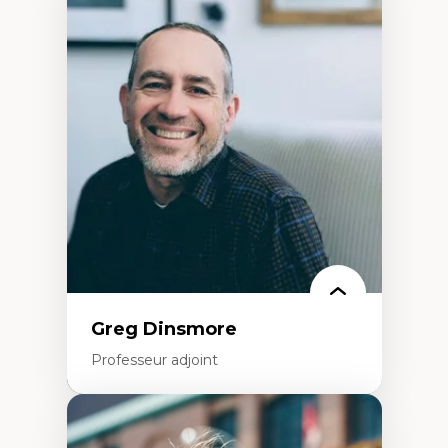
Expertises
Démocratisation des nouvelles
technologies et biotechnologies
Données ouvertes
Bioart, programmation et électronique
créatives
Histoire sociale et culturelle des
technologies numériques
Résistances et droits numériques
Internet des objets
Métavers
Problématiques relatives à l’intelligence
artificielle, l’apprentissage machine et les
hautes technologies
Féminismes et nouvelles technologies
Greg Dinsmore
Professeur adjoint
Expertises