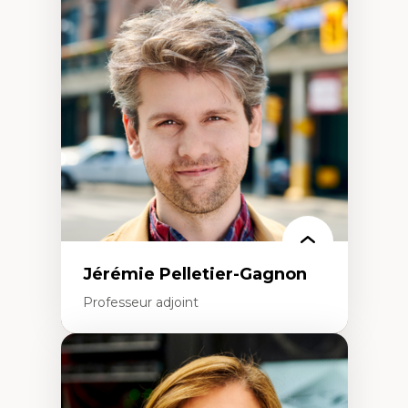
Fragmentation des auditoires médiatiques
Analyse multi-plateforme des auditoires
médiatiques
Analyse des comportements numériques à
travers les données massives et l’IA
Recherche quantitative et qualitative sur
les auditoires médiatiques
Épistémologie des techniques de recherche
numérique et l’IA
Théorie des droits de la personne
La pensée politique d’Hannah Arendt
La pensée politique à l’ère numérique
Justice internationale et normes
internationales
Jérémie Pelletier-Gagnon
Professeur adjoint
Expertises
Études du jeu vidéo
Fouille de textes