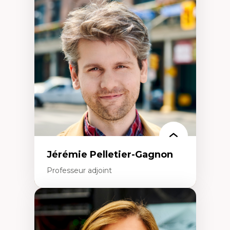
Fragmentation des auditoires médiatiques
Analyse multi-plateforme des auditoires
médiatiques
Analyse des comportements numériques à
travers les données massives et l’IA
Recherche quantitative et qualitative sur
les auditoires médiatiques
Épistémologie des techniques de recherche
numérique et l’IA
Théorie des droits de la personne
La pensée politique d’Hannah Arendt
La pensée politique à l’ère numérique
Justice internationale et normes
internationales
Jérémie Pelletier-Gagnon
Professeur adjoint
Expertises
Études du jeu vidéo
Fouille de textes