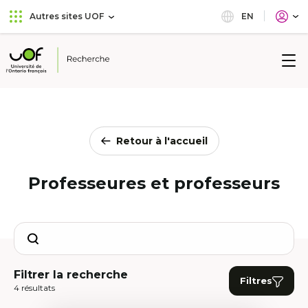
Aller
Passer
EN
Autres sites UOF
au
au
menu
contenu
principal
Université
de
l'Ontario
français
Retour à l'accueil
Professeures et professeurs
Search
Filtrer la recherche
Filtres
4 résultats