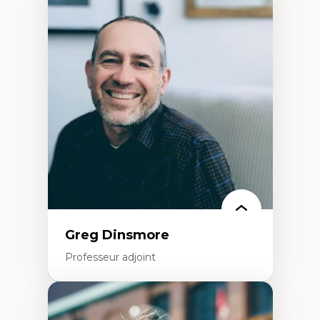
Expertises
Démocratisation des nouvelles
technologies et biotechnologies
Données ouvertes
Bioart, programmation et électronique
créatives
Histoire sociale et culturelle des
technologies numériques
Résistances et droits numériques
Internet des objets
Métavers
Problématiques relatives à l’intelligence
artificielle, l’apprentissage machine et les
hautes technologies
Féminismes et nouvelles technologies
Greg Dinsmore
Professeur adjoint
Expertises