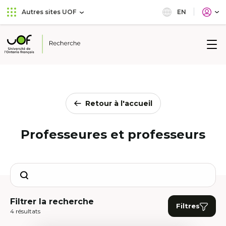
Aller
Passer
EN
Autres sites UOF
au
au
menu
contenu
principal
Université
de
l'Ontario
français
Retour à l'accueil
Professeures et professeurs
Search
Filtrer la recherche
Filtres
4 résultats