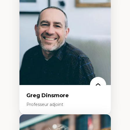
Expertises
Démocratisation des nouvelles
technologies et biotechnologies
Données ouvertes
Bioart, programmation et électronique
créatives
Histoire sociale et culturelle des
technologies numériques
Résistances et droits numériques
Internet des objets
Métavers
Problématiques relatives à l’intelligence
artificielle, l’apprentissage machine et les
hautes technologies
Féminismes et nouvelles technologies
Greg Dinsmore
Professeur adjoint
Expertises