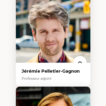
Fragmentation des auditoires médiatiques
Analyse multi-plateforme des auditoires
médiatiques
Analyse des comportements numériques à
travers les données massives et l’IA
Recherche quantitative et qualitative sur
les auditoires médiatiques
Épistémologie des techniques de recherche
numérique et l’IA
Théorie des droits de la personne
La pensée politique d’Hannah Arendt
La pensée politique à l’ère numérique
Justice internationale et normes
internationales
Jérémie Pelletier-Gagnon
Professeur adjoint
Expertises
Études du jeu vidéo
Fouille de textes