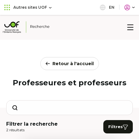
Aller
Passer
EN
Autres sites UOF
au
au
menu
contenu
principal
Université
de
l'Ontario
français
Retour à l'accueil
Professeures et professeurs
Search
Filtrer la recherche
Filtres
2 résultats