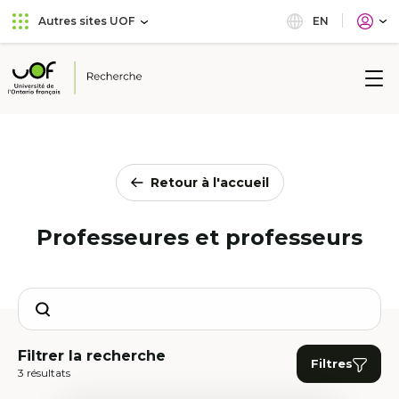
Aller
Passer
EN
Autres sites UOF
au
au
menu
contenu
principal
Université
de
l'Ontario
français
Retour à l'accueil
Professeures et professeurs
Search
Filtrer la recherche
Filtres
3 résultats