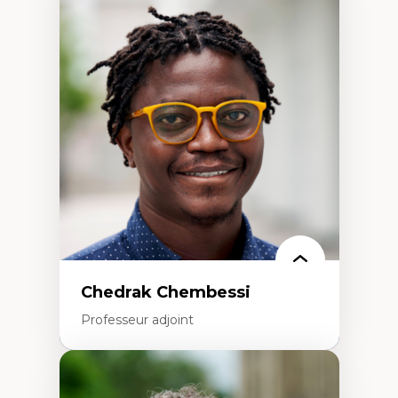
Expertises
Discours sur la ville et représentations
Mosquées, formes et usages au Canada
Reconnaissance et représentations des
communautés immigrantes dans l'espace
urbain
Design architectural et urbain
Patrimoine et patrimonialisation
Études postcoloniales et décolonisation des
savoirs
Chedrak Chembessi
Professeur adjoint
Expertises