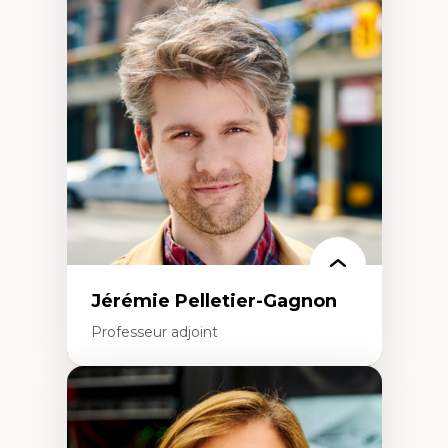
Fragmentation des auditoires médiatiques
Analyse multi-plateforme des auditoires
médiatiques
Analyse des comportements numériques à
travers les données massives et l’IA
Recherche quantitative et qualitative sur
les auditoires médiatiques
Épistémologie des techniques de recherche
numérique et l’IA
Théorie des droits de la personne
La pensée politique d’Hannah Arendt
La pensée politique à l’ère numérique
Justice internationale et normes
internationales
Jérémie Pelletier-Gagnon
Professeur adjoint
Expertises
Études du jeu vidéo
Fouille de textes