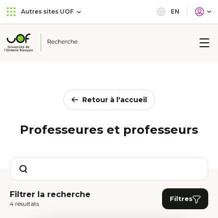
Aller
Passer
EN
Autres sites UOF
au
au
menu
contenu
principal
Université
de
l'Ontario
français
Retour à l'accueil
Professeures et professeurs
Search
Filtrer la recherche
Filtres
4 résultats