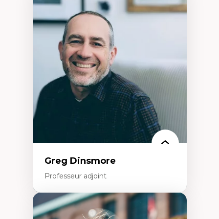
Expertises
Démocratisation des nouvelles
technologies et biotechnologies
Données ouvertes
Bioart, programmation et électronique
créatives
Histoire sociale et culturelle des
technologies numériques
Résistances et droits numériques
Internet des objets
Métavers
Problématiques relatives à l’intelligence
artificielle, l’apprentissage machine et les
hautes technologies
Féminismes et nouvelles technologies
Greg Dinsmore
Professeur adjoint
Expertises